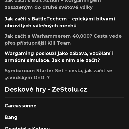
Jak začít s Bolt Action – wargamingem
zasazeným do druhé světové války
Jak začít s BattleTechem – epickými bitvami
obrovitých válečných mechů
Jak začít s Warhammerem 40,000? Cesta vede
přes přístupnější Kill Team
Wargaming poslouží jako zábava, vzdělání i
armádní simulace. Jak s ním ale začít?
Symbaroum Starter Set – cesta, jak začít se
„švédským DnD“?
Deskové hry - ZeStolu.cz
Carcassonne
Bang
Osadníci z Katanu