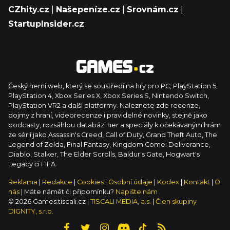
CZhity.cz
|
Našepeníze.cz
|
Srovnám.cz
|
StartupInsider.cz
Český herní web, který se soustředí na hry pro PC, PlayStation 5,
PlayStation 4, Xbox Series X, Xbox Series S, Nintendo Switch,
PlayStation VR2 a další platformy. Naleznete zde recenze,
dojmy z hraní, videorecenze i pravidelné novinky, stejně jako
podcasty, rozsáhlou databázi her a speciály k očekávaným hrám
ze sérií jako Assassin's Creed, Call of Duty, Grand Theft Auto, The
Legend of Zelda, Final Fantasy, Kingdom Come: Deliverance,
Diablo, Stalker, The Elder Scrolls, Baldur's Gate, Hogwart's
Legacy či FIFA.
Reklama
|
Redakce
|
Cookies
|
Osobní údaje
|
Kodex
|
Kontakt
|
O
nás
| Máte námět či připomínku?
Napište nám
© 2026 Games.tiscali.cz |
TISCALI MEDIA, a.s.
|
Člen skupiny
DIGNITY, s.r.o.