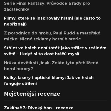
Série Final Fantasy: Průvodce a rady pro
začátečníky
Filmy, které se inspirovaly hrami (ale často to
nepřiznají)
Z porodnice do hrobu, Paul Rudd a mateřské
mléko: šílené reklamy herní historie
Střílet ve hrách není totéž jako střílet v reálném
světě – i když si to dost hráčů myslí
Hrůza devětkrát jinak. Znáte tyto přehlížené
herní horory?
Kulky, lasery i optické klamy: Jak ve hrách
funguje střílení
Nejčtenější recenze
Zaklínač 3: Divoký hon - recenze