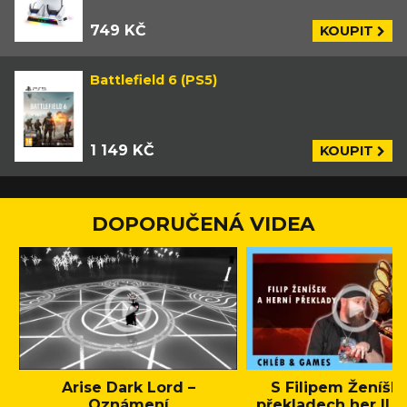
749 KČ
KOUPIT
Battlefield 6 (PS5)
1 149 KČ
KOUPIT
DOPORUČENÁ VIDEA
Arise Dark Lord –
S Filipem Ženíšk
Oznámení
překladech her || C