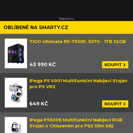
OBLÍBENÉ NA SMARTY.CZ
TIGO Ultimate R5-7500F, 5070 - 1TB 32GB
43 990 KČ
KOUPIT
iPega P5 V001 Multifunkční Nabíjecí Stojan
pro PS VR2
649 KČ
KOUPIT
iPega P5S006 Multifunkční Nabíjecí RGB
Stojan s Chlazením pro PS5 Slim bílý