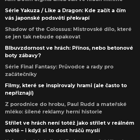
Série Yakuza / Like a Dragon: Kde začít a čím
vás japonské podsvětí překvapí
Shadow of the Colossus: Mistrovské dílo, které
se jen tak nebude opakovat
Blbuvzdornost ve hrách: Přínos, nebo betonové
boty zábavy?
Série Final Fantasy: Průvodce a rady pro
začátečníky
Filmy, které se inspirovaly hrami (ale často to
nepřiznají)
Z porodnice do hrobu, Paul Rudd a mateřské
mléko: šílené reklamy herní historie
Střílet ve hrách není totéž jako střílet v reálném
světě – i když si to dost hráčů myslí