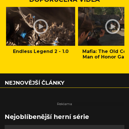
Endless Legend 2 - 1.0
Mafia: The Old Cou
Man of Honor Gam
NEJNOVĚJŠÍ ČLÁNKY
Nejoblíbenější herní série