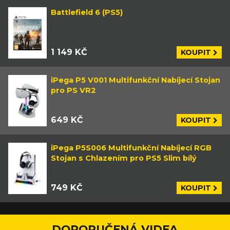
Battlefield 6 (PS5)
1 149 KČ
KOUPIT
iPega P5 V001 Multifunkční Nabíjecí Stojan
pro PS VR2
649 KČ
KOUPIT
iPega P5S006 Multifunkční Nabíjecí RGB
Stojan s Chlazením pro PS5 Slim bílý
749 KČ
KOUPIT
DOPORUČENÁ VIDEA