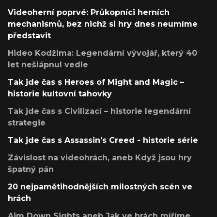
Videoherní poprvé: Průkopníci herních
mechanismů, bez nichž si hry dnes neumíme
představit
Hideo Kodžima: Legendární vývojář, který 40
let nešlápnul vedle
Tak jde čas s Heroes of Might and Magic –
historie kultovní tahovky
Tak jde čas s Civilizací – historie legendární
strategie
Tak jde čas s Assassin's Creed - historie série
Závislost na videohrách, aneb Když jsou hry
špatný pán
20 nejpamětihodnějších milostných scén ve
hrách
Aim Down Sights aneb Jak ve hrách míříme