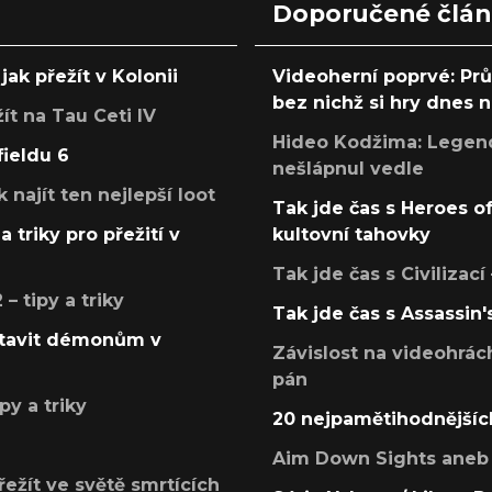
Doporučené člá
jak přežít v Kolonii
Videoherní poprvé: Pr
bez nichž si hry dnes
žít na Tau Ceti IV
Hideo Kodžima: Legendá
fieldu 6
nešlápnul vedle
k najít ten nejlepší loot
Tak jde čas s Heroes o
a triky pro přežití v
kultovní tahovky
Tak jde čas s Civilizací
 tipy a triky
Tak jde čas s Assassin'
postavit démonům v
Závislost na videohrác
pán
py a triky
20 nejpamětihodnějšíc
Aim Down Sights aneb 
přežít ve světě smrtících