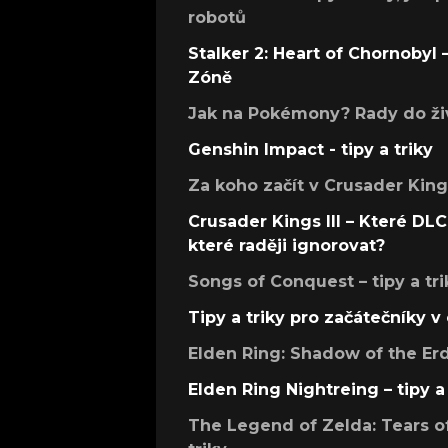
robotů
Stalker 2: Heart of Chornobyl – 
Zóně
Jak na Pokémony? Rady do živ
Genshin Impact - tipy a triky
Za koho začít v Crusader Kings
Crusader Kings III – Které DLC 
které raději ignorovat?
Songs of Conquest – tipy a tri
Tipy a triky pro začátečníky 
Elden Ring: Shadow of the Erdt
Elden Ring Nightreing – tipy a 
The Legend of Zelda: Tears of