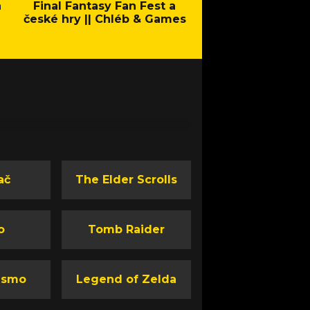
a
Final Fantasy Fan Fest a
Company of Heroes 
české hry || Chléb & Games
Stand - Trail
ač
The Elder Scrolls
o
Tomb Raider
ismo
Legend of Zelda