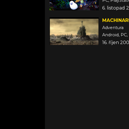
PC, PlayStat
6. listopad
MACHINAR
Adventura
Android, PC, 
16. říjen 20