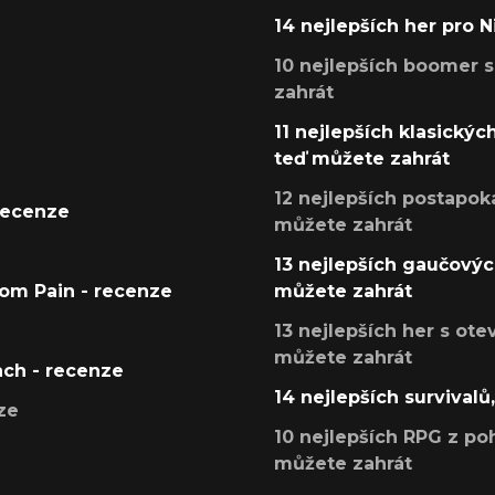
14 nejlepších her pro 
10 nejlepších boomer s
zahrát
11 nejlepších klasickýc
teď můžete zahrát
12 nejlepších postapoka
recenze
můžete zahrát
13 nejlepších gaučových
tom Pain - recenze
můžete zahrát
13 nejlepších her s ot
můžete zahrát
ach - recenze
14 nejlepších survivalů
ze
10 nejlepších RPG z poh
můžete zahrát