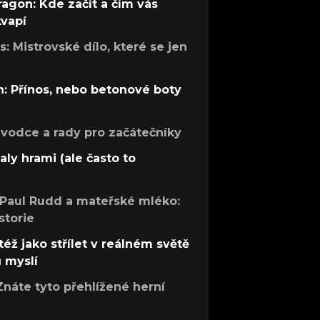
ragon: Kde začít a čím vás
kvapí
: Mistrovské dílo, které se jen
: Přínos, nebo betonové boty
růvodce a rady pro začátečníky
aly hrami (ale často to
 Paul Rudd a mateřské mléko:
storie
též jako střílet v reálném světě
ů myslí
Znáte tyto přehlížené herní