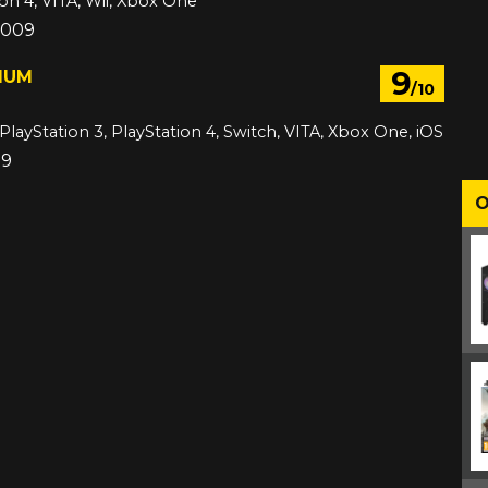
ion 4, VITA, Wii, Xbox One
 2009
9
IUM
/10
PlayStation 3, PlayStation 4, Switch, VITA, Xbox One, iOS
09
O