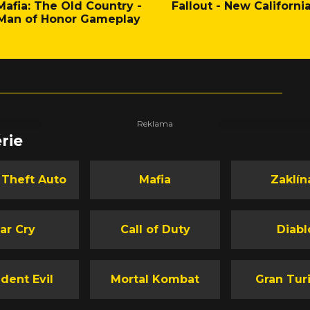
Mafia: The Old Country -
Fallout - New Californi
Man of Honor Gameplay
rie
 Theft Auto
Mafia
Zaklín
ar Cry
Call of Duty
Diabl
dent Evil
Mortal Kombat
Gran Tur