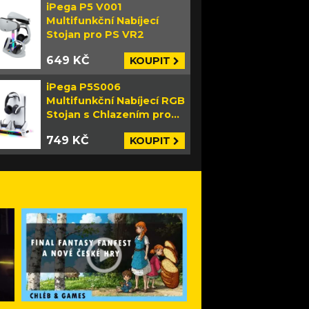
iPega P5 V001
Multifunkční Nabíjecí
Stojan pro PS VR2
649 KČ
KOUPIT
iPega P5S006
Multifunkční Nabíjecí RGB
Stojan s Chlazením pro
PS5 Slim bílý
749 KČ
KOUPIT