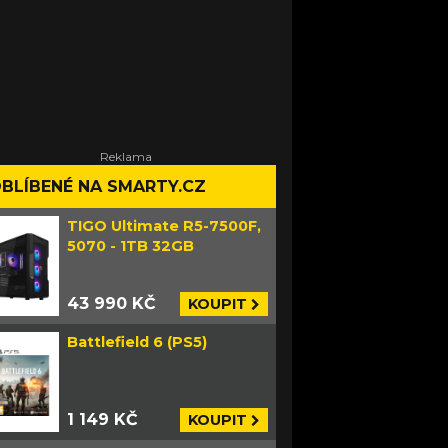
BLÍBENÉ NA SMARTY.CZ
TIGO Ultimate R5-7500F,
5070 - 1TB 32GB
43 990 KČ
KOUPIT
Battlefield 6 (PS5)
1 149 KČ
KOUPIT