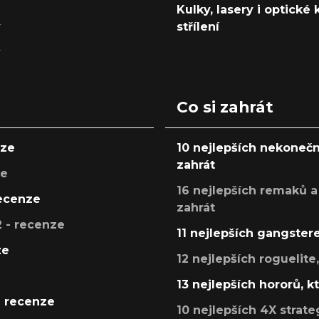
Kulky, lasery i optické
y
střílení
y
Co si zahrát
nze
10 nejlepších nekonečn
zahrát
ze
16 nejlepších remaků a
recenze
zahrát
 - recenze
11 nejlepších gangstere
ze
12 nejlepších roguelite
13 nejlepších hororů, k
- recenze
10 nejlepších 4X strate