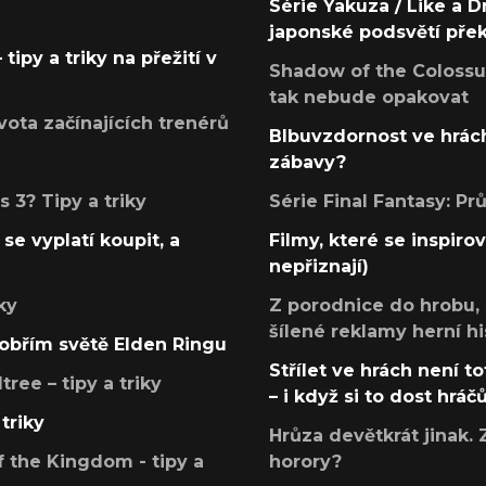
Série Yakuza / Like a D
japonské podsvětí pře
tipy a triky na přežití v
Shadow of the Colossus
tak nebude opakovat
ota začínajících trenérů
Blbuvzdornost ve hrách
zábavy?
 3? Tipy a triky
Série Final Fantasy: P
se vyplatí koupit, a
Filmy, které se inspirov
nepřiznají)
ky
Z porodnice do hrobu,
šílené reklamy herní hi
v obřím světě Elden Ringu
Střílet ve hrách není to
ree – tipy a triky
– i když si to dost hráč
triky
Hrůza devětkrát jinak. 
 the Kingdom - tipy a
horory?