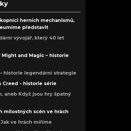
nky
ůkopníci herních mechanismů,
 neumíme představit
rní vývojář, který 40 let
f Might and Magic – historie
 – historie legendární strategie
s Creed - historie série
h, aneb Když jsou hry špatný
h milostných scén ve hrách
Jak ve hrách míříme