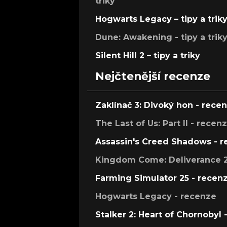
triky
Hogwarts Legacy – tipy a trik
Dune: Awakening - tipy a trik
Silent Hill 2 – tipy a triky
Nejčtenější recenze
Zaklínač 3: Divoký hon - rece
The Last of Us: Part II - recen
Assassin's Creed Shadows - 
Kingdom Come: Deliverance 2
Farming Simulator 25 - recen
Hogwarts Legacy - recenze
Stalker 2: Heart of Chornobyl 