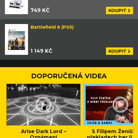
749 KČ
KOUPIT
Battlefield 6 (PS5)
1 149 KČ
KOUPIT
DOPORUČENÁ VIDEA
Arise Dark Lord –
S Filipem Ženíšk
Oznámení
překladech her || C