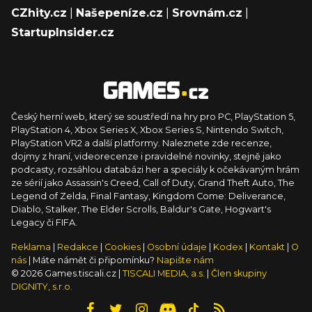
CZhity.cz
|
Našepeníze.cz
|
Srovnám.cz
|
StartupInsider.cz
Český herní web, který se soustředí na hry pro PC, PlayStation 5,
PlayStation 4, Xbox Series X, Xbox Series S, Nintendo Switch,
PlayStation VR2 a další platformy. Naleznete zde recenze,
dojmy z hraní, videorecenze i pravidelné novinky, stejně jako
podcasty, rozsáhlou databázi her a speciály k očekávaným hrám
ze sérií jako Assassin's Creed, Call of Duty, Grand Theft Auto, The
Legend of Zelda, Final Fantasy, Kingdom Come: Deliverance,
Diablo, Stalker, The Elder Scrolls, Baldur's Gate, Hogwart's
Legacy či FIFA.
Reklama
|
Redakce
|
Cookies
|
Osobní údaje
|
Kodex
|
Kontakt
|
O
nás
| Máte námět či připomínku?
Napište nám
© 2026 Games.tiscali.cz |
TISCALI MEDIA, a.s.
|
Člen skupiny
DIGNITY, s.r.o.