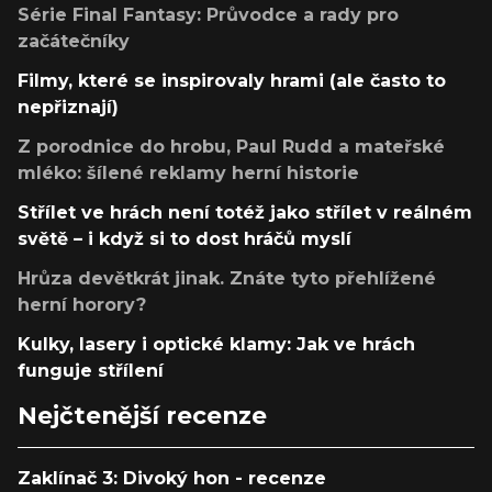
Série Final Fantasy: Průvodce a rady pro
začátečníky
Filmy, které se inspirovaly hrami (ale často to
nepřiznají)
Z porodnice do hrobu, Paul Rudd a mateřské
mléko: šílené reklamy herní historie
Střílet ve hrách není totéž jako střílet v reálném
světě – i když si to dost hráčů myslí
Hrůza devětkrát jinak. Znáte tyto přehlížené
herní horory?
Kulky, lasery i optické klamy: Jak ve hrách
funguje střílení
Nejčtenější recenze
Zaklínač 3: Divoký hon - recenze