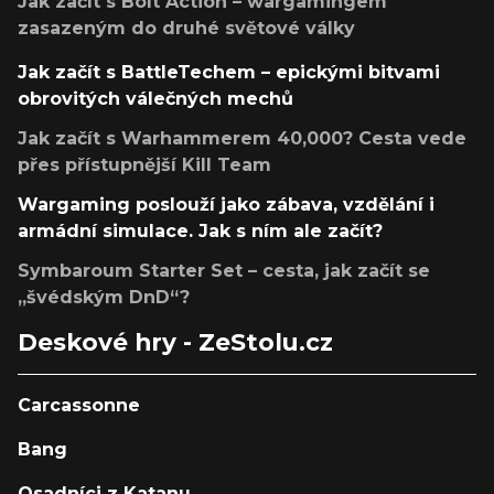
Jak začít s Bolt Action – wargamingem
zasazeným do druhé světové války
Jak začít s BattleTechem – epickými bitvami
obrovitých válečných mechů
Jak začít s Warhammerem 40,000? Cesta vede
přes přístupnější Kill Team
Wargaming poslouží jako zábava, vzdělání i
armádní simulace. Jak s ním ale začít?
Symbaroum Starter Set – cesta, jak začít se
„švédským DnD“?
Deskové hry - ZeStolu.cz
Carcassonne
Bang
Osadníci z Katanu