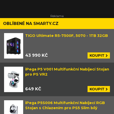
OBLÍBENÉ NA SMARTY.CZ
TIGO Ultimate R5-7500F, 5070 - 1TB 32GB
43 990 KČ
KOUPIT
iPega P5 V001 Multifunkční Nabíjecí Stojan
pro PS VR2
649 KČ
KOUPIT
iPega P5S006 Multifunkční Nabíjecí RGB
Stojan s Chlazením pro PS5 Slim bílý