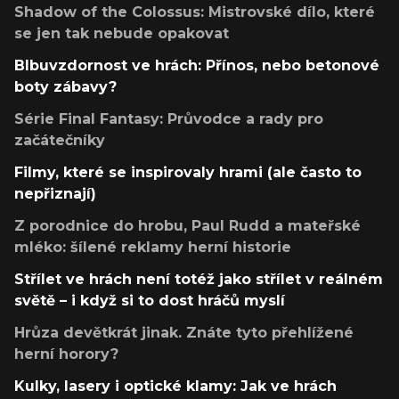
Shadow of the Colossus: Mistrovské dílo, které
se jen tak nebude opakovat
Blbuvzdornost ve hrách: Přínos, nebo betonové
boty zábavy?
Série Final Fantasy: Průvodce a rady pro
začátečníky
Filmy, které se inspirovaly hrami (ale často to
nepřiznají)
Z porodnice do hrobu, Paul Rudd a mateřské
mléko: šílené reklamy herní historie
Střílet ve hrách není totéž jako střílet v reálném
světě – i když si to dost hráčů myslí
Hrůza devětkrát jinak. Znáte tyto přehlížené
herní horory?
Kulky, lasery i optické klamy: Jak ve hrách