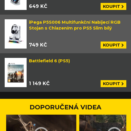
649 KČ
KOUPIT
iPega P5S006 Multifunkční Nabíjecí RGB
Stojan s Chlazením pro PS5 Slim bílý
749 KČ
KOUPIT
Battlefield 6 (PS5)
1 149 KČ
KOUPIT
DOPORUČENÁ VIDEA