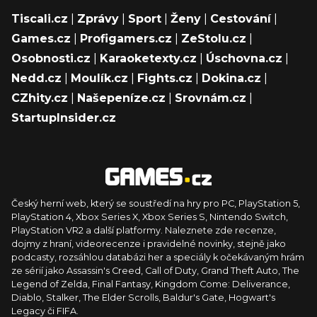
Tiscali.cz
|
Zprávy
|
Sport
|
Ženy
|
Cestování
|
Games.cz
|
Profigamers.cz
|
ZeStolu.cz
|
Osobnosti.cz
|
Karaoketexty.cz
|
Úschovna.cz
|
Nedd.cz
|
Moulík.cz
|
Fights.cz
|
Dokina.cz
|
CZhity.cz
|
Našepeníze.cz
|
Srovnám.cz
|
StartupInsider.cz
Český herní web, který se soustředí na hry pro PC, PlayStation 5,
PlayStation 4, Xbox Series X, Xbox Series S, Nintendo Switch,
PlayStation VR2 a další platformy. Naleznete zde recenze,
dojmy z hraní, videorecenze i pravidelné novinky, stejně jako
podcasty, rozsáhlou databázi her a speciály k očekávaným hrám
ze sérií jako Assassin's Creed, Call of Duty, Grand Theft Auto, The
Legend of Zelda, Final Fantasy, Kingdom Come: Deliverance,
Diablo, Stalker, The Elder Scrolls, Baldur's Gate, Hogwart's
Legacy či FIFA.