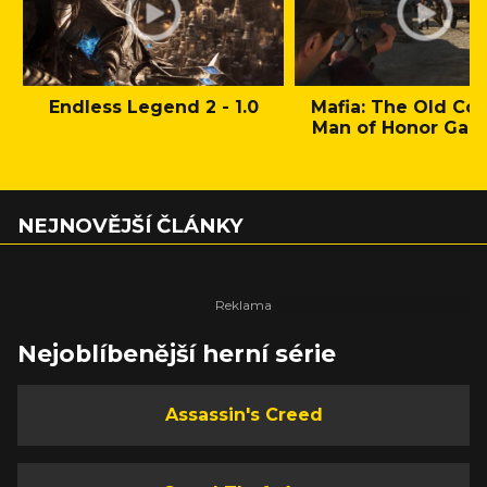
Endless Legend 2 - 1.0
Mafia: The Old Cou
Man of Honor Gam
NEJNOVĚJŠÍ ČLÁNKY
Nejoblíbenější herní série
Assassin's Creed