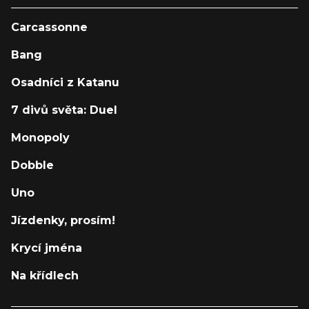
Carcassonne
Bang
Osadníci z Katanu
7 divů světa: Duel
Monopoly
Dobble
Uno
Jízdenky, prosím!
Krycí jména
Na křídlech