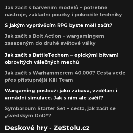
Jak začít s barvením modelů – potřebné
nástroje, základní poučky i pokročilé techniky
S jakým vyprávěcím RPG byste měli začít?
Jak začít s Bolt Action – wargamingem
zasazeným do druhé světové války
Jak začít s BattleTechem – epickými bitvami
obrovitých válečných mechů
Jak začít s Warhammerem 40,000? Cesta vede
přes přístupnější Kill Team
Wargaming poslouží jako zábava, vzdělání i
armádní simulace. Jak s ním ale začít?
Symbaroum Starter Set – cesta, jak začít se
„švédským DnD“?
Deskové hry - ZeStolu.cz