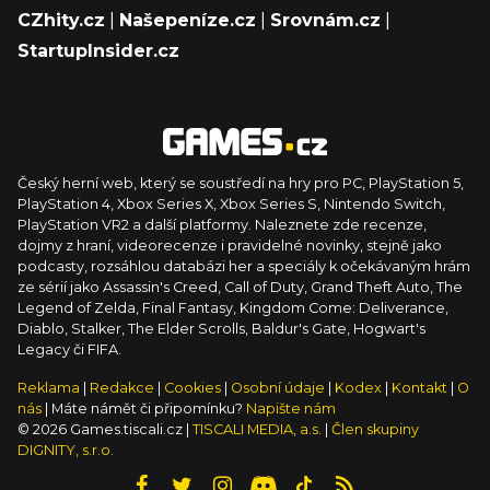
CZhity.cz
|
Našepeníze.cz
|
Srovnám.cz
|
StartupInsider.cz
Český herní web, který se soustředí na hry pro PC, PlayStation 5,
PlayStation 4, Xbox Series X, Xbox Series S, Nintendo Switch,
PlayStation VR2 a další platformy. Naleznete zde recenze,
dojmy z hraní, videorecenze i pravidelné novinky, stejně jako
podcasty, rozsáhlou databázi her a speciály k očekávaným hrám
ze sérií jako Assassin's Creed, Call of Duty, Grand Theft Auto, The
Legend of Zelda, Final Fantasy, Kingdom Come: Deliverance,
Diablo, Stalker, The Elder Scrolls, Baldur's Gate, Hogwart's
Legacy či FIFA.
Reklama
|
Redakce
|
Cookies
|
Osobní údaje
|
Kodex
|
Kontakt
|
O
nás
| Máte námět či připomínku?
Napište nám
© 2026 Games.tiscali.cz |
TISCALI MEDIA, a.s.
|
Člen skupiny
DIGNITY, s.r.o.