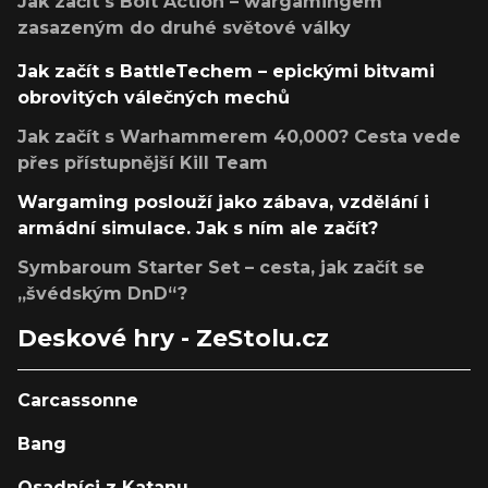
Jak začít s Bolt Action – wargamingem
zasazeným do druhé světové války
Jak začít s BattleTechem – epickými bitvami
obrovitých válečných mechů
Jak začít s Warhammerem 40,000? Cesta vede
přes přístupnější Kill Team
Wargaming poslouží jako zábava, vzdělání i
armádní simulace. Jak s ním ale začít?
Symbaroum Starter Set – cesta, jak začít se
„švédským DnD“?
Deskové hry - ZeStolu.cz
Carcassonne
Bang
Osadníci z Katanu