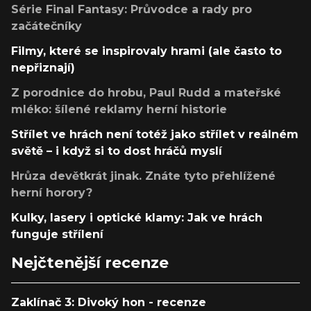
Série Final Fantasy: Průvodce a rady pro
začátečníky
Filmy, které se inspirovaly hrami (ale často to
nepřiznají)
Z porodnice do hrobu, Paul Rudd a mateřské
mléko: šílené reklamy herní historie
Střílet ve hrách není totéž jako střílet v reálném
světě – i když si to dost hráčů myslí
Hrůza devětkrát jinak. Znáte tyto přehlížené
herní horory?
Kulky, lasery i optické klamy: Jak ve hrách
funguje střílení
Nejčtenější recenze
Zaklínač 3: Divoký hon - recenze