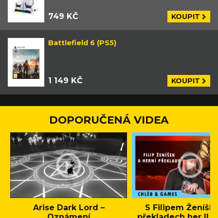
749 KČ
KOUPIT
Battlefield 6 (PS5)
1 149 KČ
KOUPIT
DOPORUČENÁ VIDEA
Arise Dark Lord –
S Filipem Ženíšk
Oznámení
překladech her || C