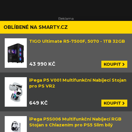
OBLÍBENÉ NA SMARTY.CZ
TIGO Ultimate R5-7500F, 5070 - 1TB 32GB
43 990 KČ
KOUPIT
iPega P5 V001 Multifunkční Nabíjecí Stojan
pro PS VR2
649 KČ
KOUPIT
iPega P5S006 Multifunkční Nabíjecí RGB
Stojan s Chlazením pro PS5 Slim bílý