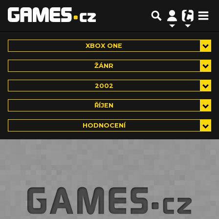
XBOX ONE
ŽÁNR
2002
ŘÍJEN
HODNOCENÍ