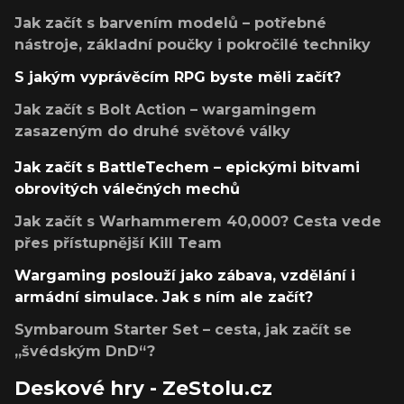
Jak začít s barvením modelů – potřebné
nástroje, základní poučky i pokročilé techniky
S jakým vyprávěcím RPG byste měli začít?
Jak začít s Bolt Action – wargamingem
zasazeným do druhé světové války
Jak začít s BattleTechem – epickými bitvami
obrovitých válečných mechů
Jak začít s Warhammerem 40,000? Cesta vede
přes přístupnější Kill Team
Wargaming poslouží jako zábava, vzdělání i
armádní simulace. Jak s ním ale začít?
Symbaroum Starter Set – cesta, jak začít se
„švédským DnD“?
Deskové hry - ZeStolu.cz