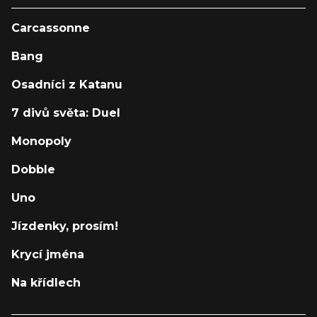
Carcassonne
Bang
Osadníci z Katanu
7 divů světa: Duel
Monopoly
Dobble
Uno
Jízdenky, prosím!
Krycí jména
Na křídlech