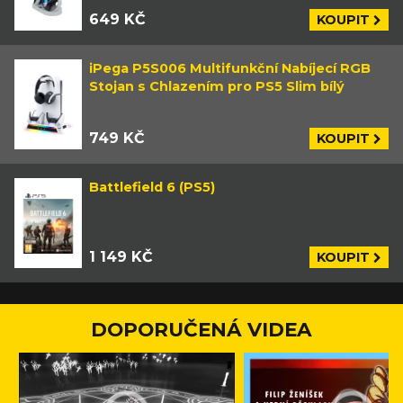
649 KČ
KOUPIT
iPega P5S006 Multifunkční Nabíjecí RGB
Stojan s Chlazením pro PS5 Slim bílý
749 KČ
KOUPIT
Battlefield 6 (PS5)
1 149 KČ
KOUPIT
DOPORUČENÁ VIDEA