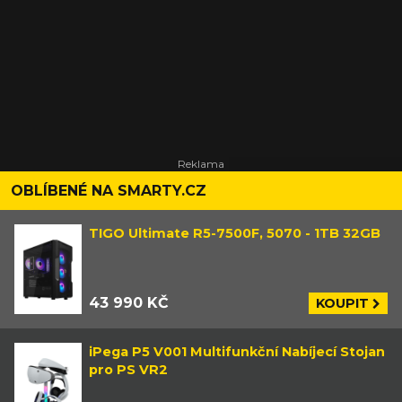
OBLÍBENÉ NA SMARTY.CZ
TIGO Ultimate R5-7500F, 5070 - 1TB 32GB
43 990 KČ
KOUPIT
iPega P5 V001 Multifunkční Nabíjecí Stojan
pro PS VR2