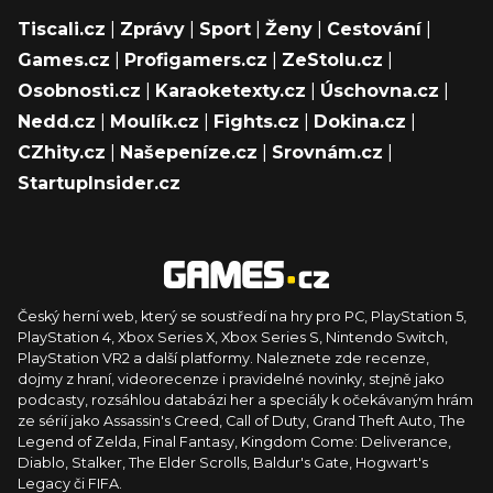
Tiscali.cz
|
Zprávy
|
Sport
|
Ženy
|
Cestování
|
Games.cz
|
Profigamers.cz
|
ZeStolu.cz
|
Osobnosti.cz
|
Karaoketexty.cz
|
Úschovna.cz
|
Nedd.cz
|
Moulík.cz
|
Fights.cz
|
Dokina.cz
|
CZhity.cz
|
Našepeníze.cz
|
Srovnám.cz
|
StartupInsider.cz
Český herní web, který se soustředí na hry pro PC, PlayStation 5,
PlayStation 4, Xbox Series X, Xbox Series S, Nintendo Switch,
PlayStation VR2 a další platformy. Naleznete zde recenze,
dojmy z hraní, videorecenze i pravidelné novinky, stejně jako
podcasty, rozsáhlou databázi her a speciály k očekávaným hrám
ze sérií jako Assassin's Creed, Call of Duty, Grand Theft Auto, The
Legend of Zelda, Final Fantasy, Kingdom Come: Deliverance,
Diablo, Stalker, The Elder Scrolls, Baldur's Gate, Hogwart's
Legacy či FIFA.