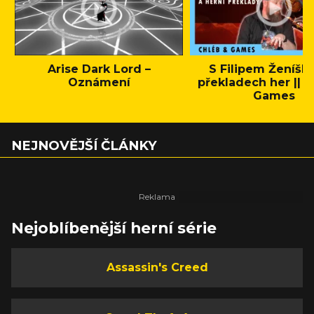
Arise Dark Lord –
S Filipem Ženíšk
Oznámení
překladech her || C
Games
NEJNOVĚJŠÍ ČLÁNKY
Nejoblíbenější herní série
Assassin's Creed