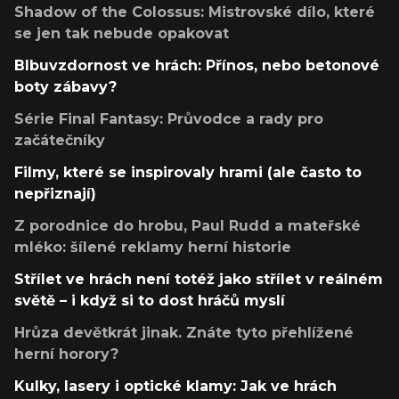
Shadow of the Colossus: Mistrovské dílo, které
se jen tak nebude opakovat
Blbuvzdornost ve hrách: Přínos, nebo betonové
boty zábavy?
Série Final Fantasy: Průvodce a rady pro
začátečníky
Filmy, které se inspirovaly hrami (ale často to
nepřiznají)
Z porodnice do hrobu, Paul Rudd a mateřské
mléko: šílené reklamy herní historie
Střílet ve hrách není totéž jako střílet v reálném
světě – i když si to dost hráčů myslí
Hrůza devětkrát jinak. Znáte tyto přehlížené
herní horory?
Kulky, lasery i optické klamy: Jak ve hrách