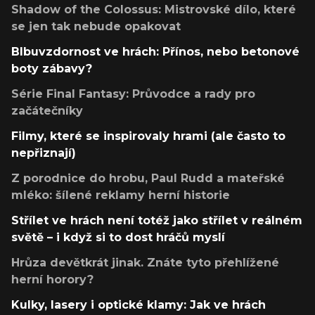
Shadow of the Colossus: Mistrovské dílo, které
se jen tak nebude opakovat
Blbuvzdornost ve hrách: Přínos, nebo betonové
boty zábavy?
Série Final Fantasy: Průvodce a rady pro
začátečníky
Filmy, které se inspirovaly hrami (ale často to
nepřiznají)
Z porodnice do hrobu, Paul Rudd a mateřské
mléko: šílené reklamy herní historie
Střílet ve hrách není totéž jako střílet v reálném
světě – i když si to dost hráčů myslí
Hrůza devětkrát jinak. Znáte tyto přehlížené
herní horory?
Kulky, lasery i optické klamy: Jak ve hrách