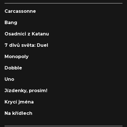
Carcassonne
Bang
Osadníci z Katanu
7 divů světa: Duel
Monopoly
Dobble
Uno
Jízdenky, prosím!
Krycí jména
Na křídlech