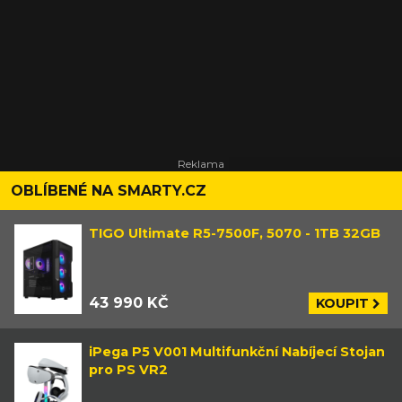
OBLÍBENÉ NA SMARTY.CZ
TIGO Ultimate R5-7500F, 5070 - 1TB 32GB
43 990 KČ
KOUPIT
iPega P5 V001 Multifunkční Nabíjecí Stojan
pro PS VR2