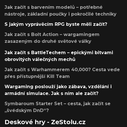
Jak začít s barvením modelů – potřebné
nástroje, základní poučky i pokročilé techniky
S jakým vyprávěcím RPG byste měli začít?
Jak začít s Bolt Action – wargamingem
zasazeným do druhé světové války
Jak začít s BattleTechem – epickými bitvami
obrovitých válečných mechů
Jak začít s Warhammerem 40,000? Cesta vede
přes přístupnější Kill Team
Wargaming poslouží jako zábava, vzdělání i
armádní simulace. Jak s ním ale začít?
Symbaroum Starter Set – cesta, jak začít se
„švédským DnD“?
Deskové hry - ZeStolu.cz