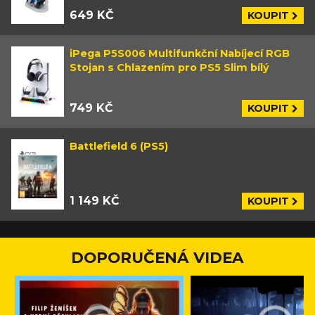
649 KČ
KOUPIT
iPega P5S006 Multifunkční Nabíjecí RGB
Stojan s Chlazením pro PS5 Slim bílý
749 KČ
KOUPIT
Battlefield 6 (PS5)
1 149 KČ
KOUPIT
DOPORUČENÁ VIDEA