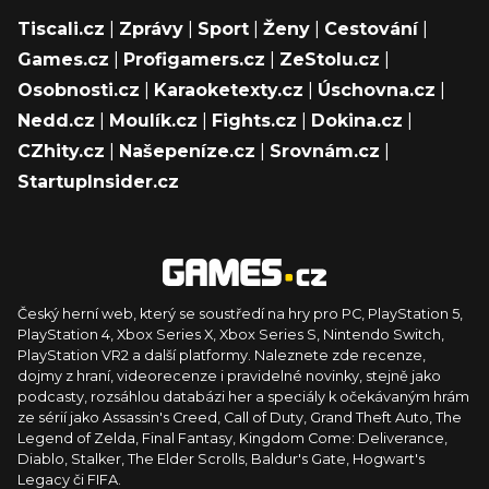
Tiscali.cz
|
Zprávy
|
Sport
|
Ženy
|
Cestování
|
Games.cz
|
Profigamers.cz
|
ZeStolu.cz
|
Osobnosti.cz
|
Karaoketexty.cz
|
Úschovna.cz
|
Nedd.cz
|
Moulík.cz
|
Fights.cz
|
Dokina.cz
|
CZhity.cz
|
Našepeníze.cz
|
Srovnám.cz
|
StartupInsider.cz
Český herní web, který se soustředí na hry pro PC, PlayStation 5,
PlayStation 4, Xbox Series X, Xbox Series S, Nintendo Switch,
PlayStation VR2 a další platformy. Naleznete zde recenze,
dojmy z hraní, videorecenze i pravidelné novinky, stejně jako
podcasty, rozsáhlou databázi her a speciály k očekávaným hrám
ze sérií jako Assassin's Creed, Call of Duty, Grand Theft Auto, The
Legend of Zelda, Final Fantasy, Kingdom Come: Deliverance,
Diablo, Stalker, The Elder Scrolls, Baldur's Gate, Hogwart's
Legacy či FIFA.