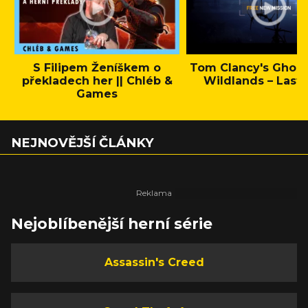
S Filipem Ženíškem o
Tom Clancy's Ghos
překladech her || Chléb &
Wildlands – Last 
Games
NEJNOVĚJŠÍ ČLÁNKY
Nejoblíbenější herní série
Assassin's Creed