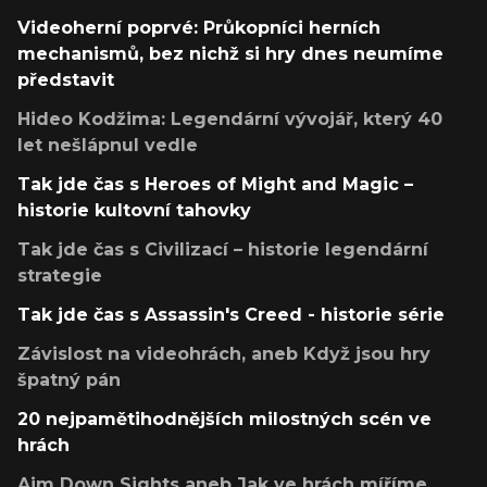
Videoherní poprvé: Průkopníci herních
mechanismů, bez nichž si hry dnes neumíme
představit
Hideo Kodžima: Legendární vývojář, který 40
let nešlápnul vedle
Tak jde čas s Heroes of Might and Magic –
historie kultovní tahovky
Tak jde čas s Civilizací – historie legendární
strategie
Tak jde čas s Assassin's Creed - historie série
Závislost na videohrách, aneb Když jsou hry
špatný pán
20 nejpamětihodnějších milostných scén ve
hrách
Aim Down Sights aneb Jak ve hrách míříme