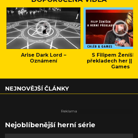
Arise Dark Lord –
S Filipem Ženíšk
Oznámení
překladech her || C
Games
NEJNOVĚJŠÍ ČLÁNKY
Nejoblíbenější herní série