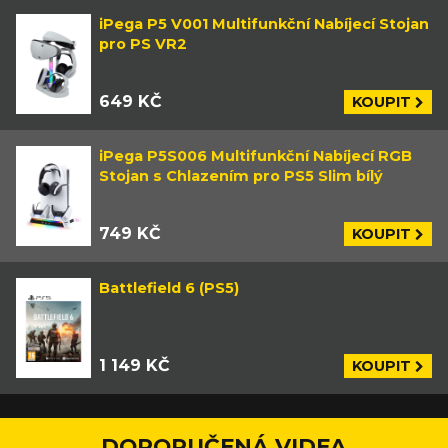
iPega P5 V001 Multifunkční Nabíjecí Stojan
pro PS VR2
649 KČ
KOUPIT
iPega P5S006 Multifunkční Nabíjecí RGB
Stojan s Chlazením pro PS5 Slim bílý
749 KČ
KOUPIT
Battlefield 6 (PS5)
1 149 KČ
KOUPIT
DOPORUČENÁ VIDEA