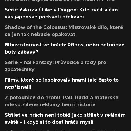
Série Yakuza / Like a Dragon: Kde začít a čím
vás japonské podsvětí překvapí
Shadow of the Colossus: Mistrovské dílo, které
se jen tak nebude opakovat
Blbuvzdornost ve hrách: Přínos, nebo betonové
boty zábavy?
Série Final Fantasy: Průvodce a rady pro
začátečníky
Filmy, které se inspirovaly hrami (ale často to
nepřiznají)
Z porodnice do hrobu, Paul Rudd a mateřské
mléko: šílené reklamy herní historie
Střílet ve hrách není totéž jako střílet v reálném
světě – i když si to dost hráčů myslí