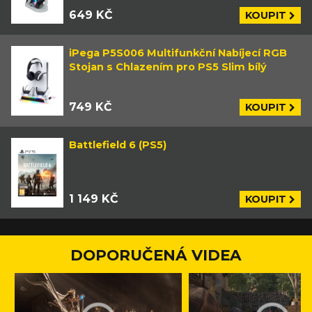
649 KČ
KOUPIT
iPega P5S006 Multifunkční Nabíjecí RGB
Stojan s Chlazením pro PS5 Slim bílý
749 KČ
KOUPIT
Battlefield 6 (PS5)
1 149 KČ
KOUPIT
DOPORUČENÁ VIDEA