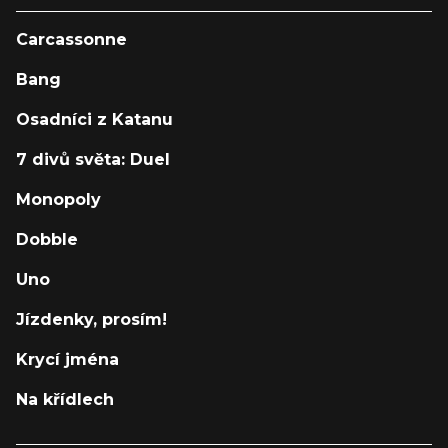
Carcassonne
Bang
Osadníci z Katanu
7 divů světa: Duel
Monopoly
Dobble
Uno
Jízdenky, prosím!
Krycí jména
Na křídlech