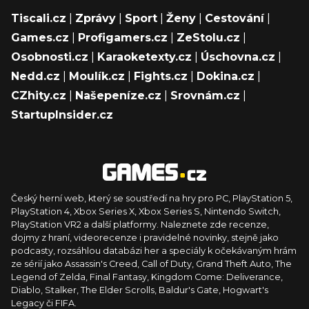
Tiscali.cz
|
Zprávy
|
Sport
|
Ženy
|
Cestování
|
Games.cz
|
Profigamers.cz
|
ZeStolu.cz
|
Osobnosti.cz
|
Karaoketexty.cz
|
Úschovna.cz
|
Nedd.cz
|
Moulík.cz
|
Fights.cz
|
Dokina.cz
|
CZhity.cz
|
Našepeníze.cz
|
Srovnám.cz
|
StartupInsider.cz
Český herní web, který se soustředí na hry pro PC, PlayStation 5,
PlayStation 4, Xbox Series X, Xbox Series S, Nintendo Switch,
PlayStation VR2 a další platformy. Naleznete zde recenze,
dojmy z hraní, videorecenze i pravidelné novinky, stejně jako
podcasty, rozsáhlou databázi her a speciály k očekávaným hrám
ze sérií jako Assassin's Creed, Call of Duty, Grand Theft Auto, The
Legend of Zelda, Final Fantasy, Kingdom Come: Deliverance,
Diablo, Stalker, The Elder Scrolls, Baldur's Gate, Hogwart's
Legacy či FIFA.