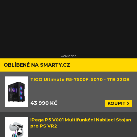
OBLÍBENÉ NA SMARTY.CZ
TIGO Ultimate R5-7500F, 5070 - 1TB 32GB
43 990 KČ
KOUPIT
iPega P5 V001 Multifunkční Nabíjecí Stojan
pro PS VR2