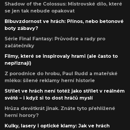
Shadow of the Colossus: Mistrovské dílo, které
se jen tak nebude opakovat
Blbuvzdornost ve hrách: Přínos, nebo betonové
boty zábavy?
Série Final Fantasy: Průvodce a rady pro
začátečníky
Filmy, které se inspirovaly hrami (ale často to
nepřiznají)
Z porodnice do hrobu, Paul Rudd a mateřské
mléko: šílené reklamy herní historie
Střílet ve hrách není totéž jako střílet v reálném
světě – i když si to dost hráčů myslí
Hrůza devětkrát jinak. Znáte tyto přehlížené
herní horory?
Kulky, lasery i optické klamy: Jak ve hrách