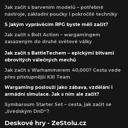
Jak začít s barvením modelů – potřebné
nástroje, základní poučky i pokročilé techniky
S jakým vyprávěcím RPG byste měli začít?
Jak začít s Bolt Action – wargamingem
zasazeným do druhé světové války
Jak začít s BattleTechem – epickými bitvami
obrovitých válečných mechů
Jak začít s Warhammerem 40,000? Cesta vede
přes přístupnější Kill Team
Wargaming poslouží jako zábava, vzdělání i
armádní simulace. Jak s ním ale začít?
Symbaroum Starter Set – cesta, jak začít se
„švédským DnD“?
Deskové hry - ZeStolu.cz