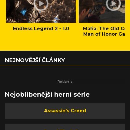
Endless Legend 2 - 1.0
Mafia: The Old Cou
Man of Honor Gam
NEJNOVĚJŠÍ ČLÁNKY
Nejoblíbenější herní série
Assassin's Creed