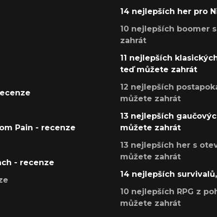
14 nejlepších her pro 
10 nejlepších boomer s
zahrát
11 nejlepších klasickýc
teď můžete zahrát
12 nejlepších postapoka
recenze
můžete zahrát
13 nejlepších gaučových
tom Pain - recenze
můžete zahrát
13 nejlepších her s ot
můžete zahrát
ach - recenze
14 nejlepších survivalů
ze
10 nejlepších RPG z poh
můžete zahrát