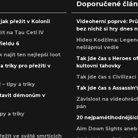
Doporučené člá
jak přežít v Kolonii
Videoherní poprvé: Pr
bez nichž si hry dnes
žít na Tau Ceti IV
Hideo Kodžima: Legendá
fieldu 6
nešlápnul vedle
k najít ten nejlepší loot
Tak jde čas s Heroes o
a triky pro přežití v
kultovní tahovky
Tak jde čas s Civilizací
 tipy a triky
Tak jde čas s Assassin'
postavit démonům v
Závislost na videohrác
pán
py a triky
20 nejpamětihodnějšíc
Aim Down Sights aneb 
přežít ve světě smrtících