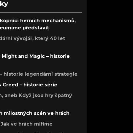
nky
ůkopníci herních mechanismů,
 neumíme představit
rní vývojář, který 40 let
f Might and Magic – historie
 – historie legendární strategie
s Creed - historie série
h, aneb Když jsou hry špatný
h milostných scén ve hrách
Jak ve hrách míříme