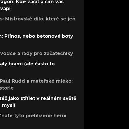
ragon: Kde začít a čím vás
kvapí
: Mistrovské dílo, které se jen
: Přínos, nebo betonové boty
růvodce a rady pro začátečníky
aly hrami (ale často to
 Paul Rudd a mateřské mléko:
storie
též jako střílet v reálném světě
ů myslí
Znáte tyto přehlížené herní