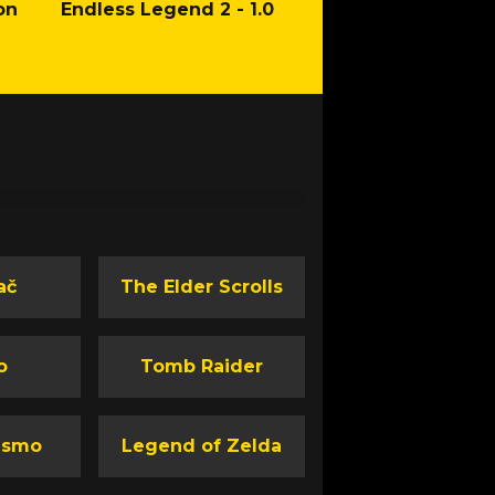
on
Endless Legend 2 - 1.0
Mafia: The Old Co
Man of Honor Ga
ač
The Elder Scrolls
o
Tomb Raider
ismo
Legend of Zelda