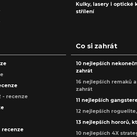
Kulky, lasery i optické
y
střílení
y
Co si zahrát
nze
10 nejlepších nekonečn
zahrát
ze
16 nejlepších remaků a
recenze
zahrát
 - recenze
11 nejlepších gangstere
ze
12 nejlepších roguelite
13 nejlepších hororů, k
- recenze
10 nejlepších 4X strate