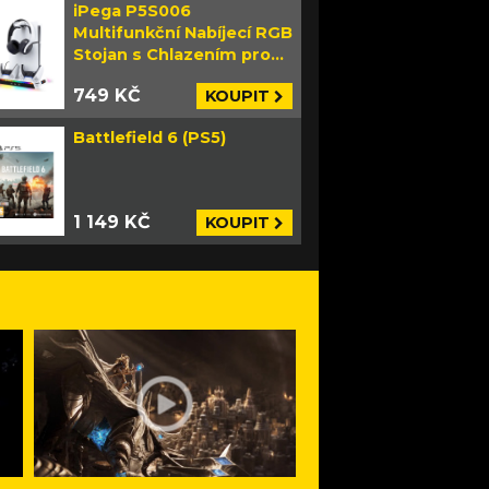
iPega P5S006
Multifunkční Nabíjecí RGB
Stojan s Chlazením pro
PS5 Slim bílý
749 KČ
KOUPIT
Battlefield 6 (PS5)
1 149 KČ
KOUPIT