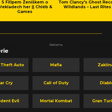
S Filipem Ženíškem o
Tom Clancy's Ghost Rec
řekladech her || Chléb &
Wildlands – Last Rites
Games
rie
 Theft Auto
Mafia
Zaklín
ar Cry
Call of Duty
Diabl
dent Evil
Mortal Kombat
Gran Tur