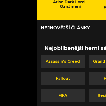
Arise Dark Lord –
Oznámení
p
NEJNOVĚJŠÍ ČLÁNKY
Nejoblíbenější herní sé
Assassin's Creed
Grand
Fallout
F
FIFA
Resi