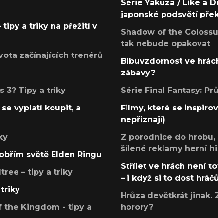
Série Yakuza / Like a D
japonské podsvětí pře
tipy a triky na přežití v
Shadow of the Colossus
tak nebude opakovat
ota začínajících trenérů
Blbuvzdornost ve hrách
zábavy?
 3? Tipy a triky
Série Final Fantasy: P
se vyplatí koupit, a
Filmy, které se inspirov
nepřiznají)
ky
Z porodnice do hrobu,
šílené reklamy herní hi
v obřím světě Elden Ringu
Střílet ve hrách není to
ree – tipy a triky
– i když si to dost hráč
triky
Hrůza devětkrát jinak. 
 the Kingdom - tipy a
horory?