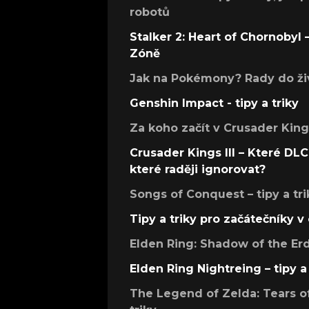
robotů
Stalker 2: Heart of Chornobyl – 
Zóně
Jak na Pokémony? Rady do živ
Genshin Impact - tipy a triky
Za koho začít v Crusader Kings
Crusader Kings III – Které DLC 
které raději ignorovat?
Songs of Conquest – tipy a tri
Tipy a triky pro začátečníky 
Elden Ring: Shadow of the Erdt
Elden Ring Nightreing – tipy a 
The Legend of Zelda: Tears of