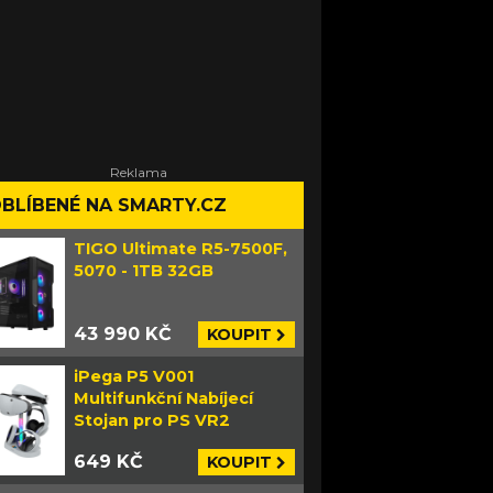
BLÍBENÉ NA SMARTY.CZ
TIGO Ultimate R5-7500F,
5070 - 1TB 32GB
43 990 KČ
KOUPIT
iPega P5 V001
Multifunkční Nabíjecí
Stojan pro PS VR2
649 KČ
KOUPIT