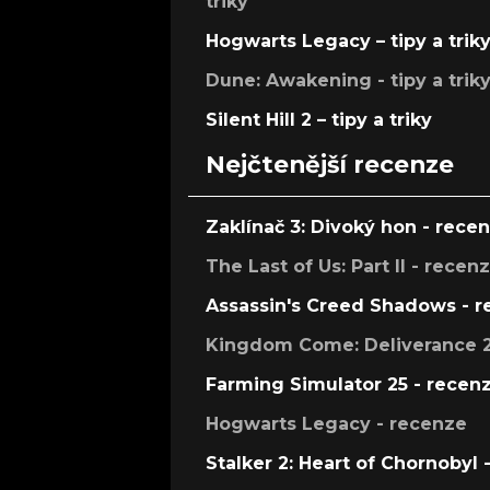
triky
Hogwarts Legacy – tipy a trik
Dune: Awakening - tipy a trik
Silent Hill 2 – tipy a triky
Nejčtenější recenze
Zaklínač 3: Divoký hon - rece
The Last of Us: Part II - recen
Assassin's Creed Shadows - 
Kingdom Come: Deliverance 2
Farming Simulator 25 - recen
Hogwarts Legacy - recenze
Stalker 2: Heart of Chornobyl 