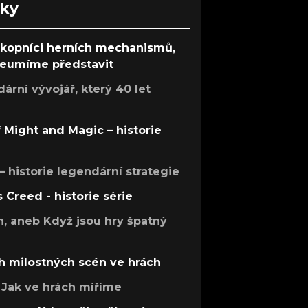
nky
ůkopníci herních mechanismů,
 neumíme představit
rní vývojář, který 40 let
f Might and Magic – historie
 – historie legendární strategie
s Creed - historie série
h, aneb Když jsou hry špatný
h milostných scén ve hrách
Jak ve hrách míříme