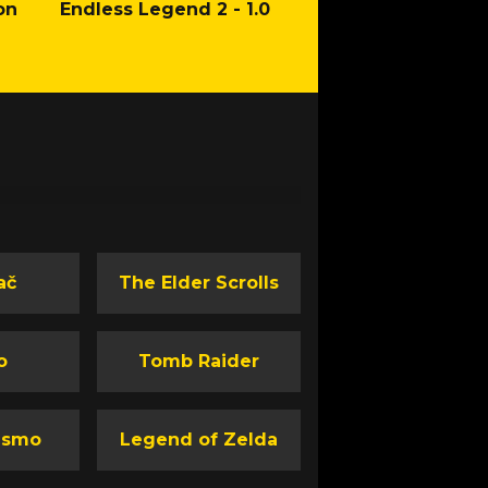
on
Endless Legend 2 - 1.0
Mafia: The Old Co
Man of Honor Ga
ač
The Elder Scrolls
o
Tomb Raider
ismo
Legend of Zelda