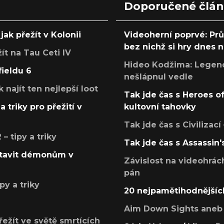
Doporučené člá
jak přežít v Kolonii
Videoherní poprvé: Pr
bez nichž si hry dnes
žít na Tau Ceti IV
Hideo Kodžima: Legendá
fieldu 6
nešlápnul vedle
k najít ten nejlepší loot
Tak jde čas s Heroes o
a triky pro přežití v
kultovní tahovky
Tak jde čas s Civilizací
 tipy a triky
Tak jde čas s Assassin'
postavit démonům v
Závislost na videohrác
pán
py a triky
20 nejpamětihodnějšíc
Aim Down Sights aneb 
přežít ve světě smrtících