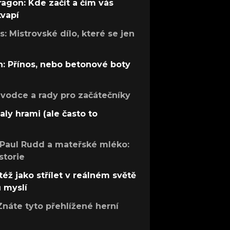
ragon: Kde začít a čím vás
kvapí
: Mistrovské dílo, které se jen
: Přínos, nebo betonové boty
růvodce a rady pro začátečníky
aly hrami (ale často to
 Paul Rudd a mateřské mléko:
storie
též jako střílet v reálném světě
ů myslí
Znáte tyto přehlížené herní