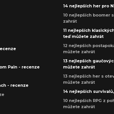
14 nejlepších her pro 
10 nejlepších boomer s
zahrát
11 nejlepších klasickýc
teď můžete zahrát
12 nejlepších postapoka
recenze
můžete zahrát
13 nejlepších gaučových
tom Pain - recenze
můžete zahrát
13 nejlepších her s ot
můžete zahrát
ach - recenze
14 nejlepších survivalů
ze
10 nejlepších RPG z poh
můžete zahrát