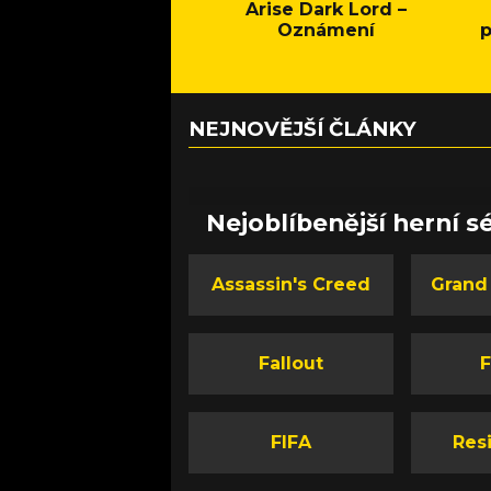
Arise Dark Lord –
Oznámení
p
NEJNOVĚJŠÍ ČLÁNKY
Nejoblíbenější herní sé
Assassin's Creed
Grand
Fallout
F
FIFA
Resi