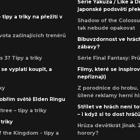
Série Yakuza / Like a D
japonské podsvětí pře
tipy a triky na přežití v
Shadow of the Colossus
tak nebude opakovat
ota začínajících trenérů
Blbuvzdornost ve hrách
zábavy?
 3? Tipy a triky
Série Final Fantasy: P
se vyplatí koupit, a
Filmy, které se inspirov
nepřiznají)
ky
Z porodnice do hrobu,
šílené reklamy herní hi
v obřím světě Elden Ringu
Střílet ve hrách není to
ree – tipy a triky
– i když si to dost hráč
triky
Hrůza devětkrát jinak. 
 the Kingdom - tipy a
horory?