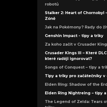
robotů
Stalker 2: Heart of Chornobyl – 
Zóně
Jak na Pokémony? Rady do živ
Genshin Impact - tipy a triky
Za koho začít v Crusader Kings
Crusader Kings III – Které DLC 
které raději ignorovat?
Songs of Conquest – tipy a tri
Tipy a triky pro začátečníky 
Elden Ring: Shadow of the Erdt
Elden Ring Nightreing – tipy a 
The Legend of Zelda: Tears of