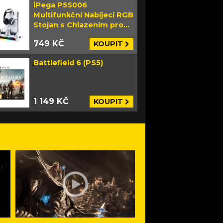
iPega P5S006
Multifunkční Nabíjecí RGB
Stojan s Chlazením pro
PS5 Slim bílý
749 KČ
KOUPIT
Battlefield 6 (PS5)
1 149 KČ
KOUPIT