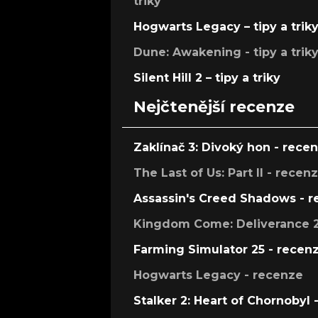
triky
Hogwarts Legacy – tipy a trik
Dune: Awakening - tipy a trik
Silent Hill 2 – tipy a triky
Nejčtenější recenze
Zaklínač 3: Divoký hon - rece
The Last of Us: Part II - recen
Assassin's Creed Shadows - 
Kingdom Come: Deliverance 2
Farming Simulator 25 - recen
Hogwarts Legacy - recenze
Stalker 2: Heart of Chornobyl 