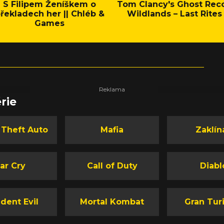
S Filipem Ženíškem o
Tom Clancy's Ghost Rec
řekladech her || Chléb &
Wildlands – Last Rites
Games
rie
 Theft Auto
Mafia
Zaklín
ar Cry
Call of Duty
Diabl
dent Evil
Mortal Kombat
Gran Tur