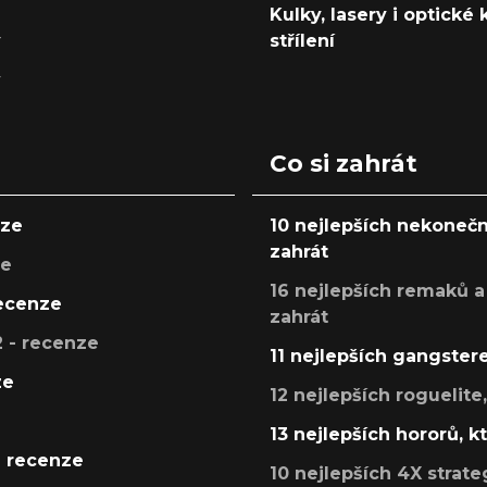
Kulky, lasery i optické
y
střílení
y
Co si zahrát
nze
10 nejlepších nekonečn
zahrát
ze
16 nejlepších remaků a
recenze
zahrát
 - recenze
11 nejlepších gangstere
ze
12 nejlepších roguelite
13 nejlepších hororů, k
- recenze
10 nejlepších 4X strate