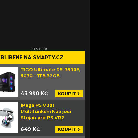
BLÍBENÉ NA SMARTY.CZ
TIGO Ultimate R5-7500F,
5070 - 1TB 32GB
43 990 KČ
KOUPIT
iPega P5 V001
Multifunkční Nabíjecí
Stojan pro PS VR2
649 KČ
KOUPIT