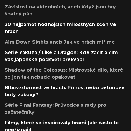
Závislost na videohrách, aneb Když jsou hry
špatný pán
20 nejpamětihodnějších milostných scén ve
hrách
Aim Down Sights aneb Jak ve hrách míříme
Série Yakuza / Like a Dragon: Kde začít a čím
vás japonské podsvětí překvapí
Shadow of the Colossus: Mistrovské dílo, které
se jen tak nebude opakovat
Blbuvzdornost ve hrách: Přínos, nebo betonové
boty zábavy?
Série Final Fantasy: Průvodce a rady pro
začátečníky
Filmy, které se inspirovaly hrami (ale často to
nepřiznají)