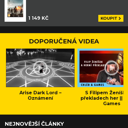
1 149 KČ
KOUPIT
DOPORUČENÁ VIDEA
Arise Dark Lord –
S Filipem Ženíšk
Oznámení
překladech her || C
Games
NEJNOVĚJŠÍ ČLÁNKY