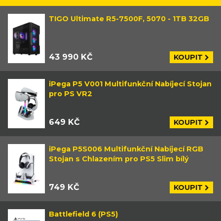
TIGO Ultimate R5-7500F, 5070 - 1TB 32GB
43 990 KČ
KOUPIT
iPega P5 V001 Multifunkční Nabíjecí Stojan
pro PS VR2
649 KČ
KOUPIT
iPega P5S006 Multifunkční Nabíjecí RGB
Stojan s Chlazením pro PS5 Slim bílý
749 KČ
KOUPIT
Battlefield 6 (PS5)