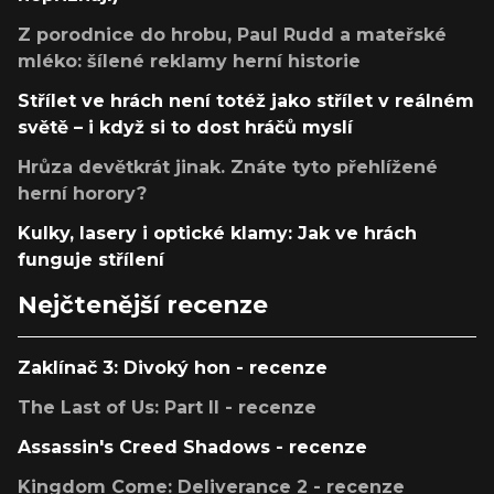
Z porodnice do hrobu, Paul Rudd a mateřské
mléko: šílené reklamy herní historie
Střílet ve hrách není totéž jako střílet v reálném
světě – i když si to dost hráčů myslí
Hrůza devětkrát jinak. Znáte tyto přehlížené
herní horory?
Kulky, lasery i optické klamy: Jak ve hrách
funguje střílení
Nejčtenější recenze
Zaklínač 3: Divoký hon - recenze
The Last of Us: Part II - recenze
Assassin's Creed Shadows - recenze
Kingdom Come: Deliverance 2 - recenze