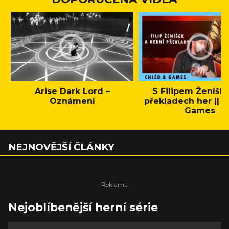
Arise Dark Lord –
S Filipem Ženíšk
Oznámení
překladech her || C
Games
NEJNOVĚJŠÍ ČLÁNKY
Nejoblíbenější herní série