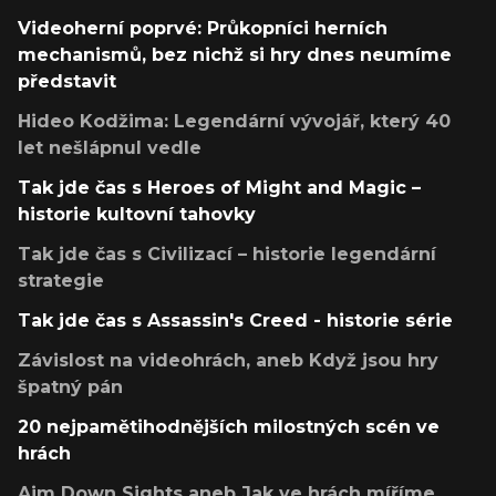
Videoherní poprvé: Průkopníci herních
mechanismů, bez nichž si hry dnes neumíme
představit
Hideo Kodžima: Legendární vývojář, který 40
let nešlápnul vedle
Tak jde čas s Heroes of Might and Magic –
historie kultovní tahovky
Tak jde čas s Civilizací – historie legendární
strategie
Tak jde čas s Assassin's Creed - historie série
Závislost na videohrách, aneb Když jsou hry
špatný pán
20 nejpamětihodnějších milostných scén ve
hrách
Aim Down Sights aneb Jak ve hrách míříme