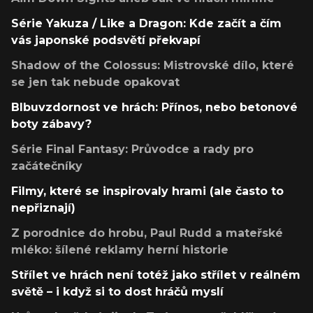
Série Yakuza / Like a Dragon: Kde začít a čím
vás japonské podsvětí překvapí
Shadow of the Colossus: Mistrovské dílo, které
se jen tak nebude opakovat
Blbuvzdornost ve hrách: Přínos, nebo betonové
boty zábavy?
Série Final Fantasy: Průvodce a rady pro
začátečníky
Filmy, které se inspirovaly hrami (ale často to
nepřiznají)
Z porodnice do hrobu, Paul Rudd a mateřské
mléko: šílené reklamy herní historie
Střílet ve hrách není totéž jako střílet v reálném
světě – i když si to dost hráčů myslí