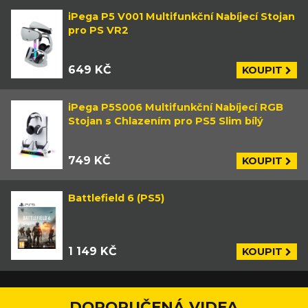
iPega P5 V001 Multifunkční Nabíjecí Stojan
pro PS VR2
649 KČ
KOUPIT
iPega P5S006 Multifunkční Nabíjecí RGB
Stojan s Chlazením pro PS5 Slim bílý
749 KČ
KOUPIT
Battlefield 6 (PS5)
1 149 KČ
KOUPIT
DOPORUČENÁ VIDEA