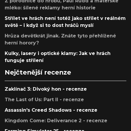
Z porodnice do hrobu, Paul Rudd a mateřské
mléko: šílené reklamy herní historie
Střílet ve hrách není totéž jako střílet v reálném
světě – i když si to dost hráčů myslí
Hrůza devětkrát jinak. Znáte tyto přehlížené
herní horory?
Kulky, lasery i optické klamy: Jak ve hrách
funguje střílení
Nejčtenější recenze
Zaklínač 3: Divoký hon - recenze
The Last of Us: Part II - recenze
Assassin's Creed Shadows - recenze
Kingdom Come: Deliverance 2 - recenze