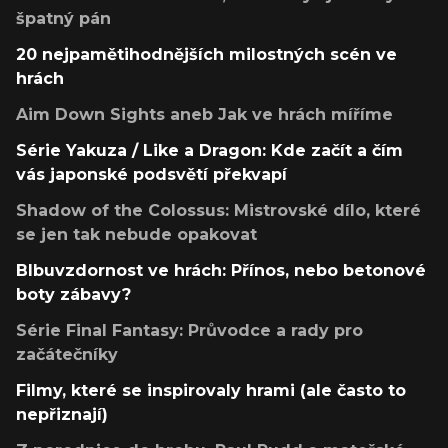
špatný pán
20 nejpamětihodnějších milostných scén ve
hrách
Aim Down Sights aneb Jak ve hrách míříme
Série Yakuza / Like a Dragon: Kde začít a čím
vás japonské podsvětí překvapí
Shadow of the Colossus: Mistrovské dílo, které
se jen tak nebude opakovat
Blbuvzdornost ve hrách: Přínos, nebo betonové
boty zábavy?
Série Final Fantasy: Průvodce a rady pro
začátečníky
Filmy, které se inspirovaly hrami (ale často to
nepřiznají)