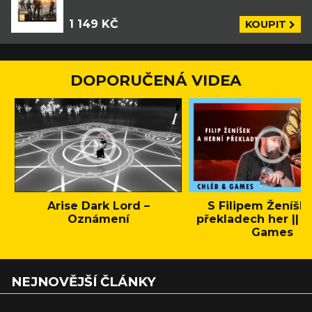
1 149 KČ
KOUPIT
DOPORUČENÁ VIDEA
Arise Dark Lord –
S Filipem Ženíšk
Oznámení
překladech her || C
Games
NEJNOVĚJŠÍ ČLÁNKY