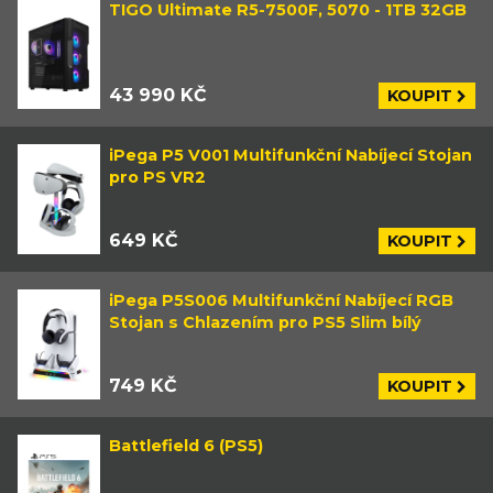
TIGO Ultimate R5-7500F, 5070 - 1TB 32GB
43 990 KČ
KOUPIT
iPega P5 V001 Multifunkční Nabíjecí Stojan
pro PS VR2
649 KČ
KOUPIT
iPega P5S006 Multifunkční Nabíjecí RGB
Stojan s Chlazením pro PS5 Slim bílý
749 KČ
KOUPIT
Battlefield 6 (PS5)