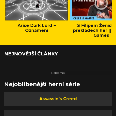
Arise Dark Lord –
S Filipem Ženíšk
Oznámení
překladech her || C
Games
NEJNOVĚJŠÍ ČLÁNKY
Nejoblíbenější herní série
Assassin's Creed