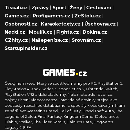
Tiscali.cz
|
Zprávy
|
Sport
|
Ženy
|
Cestování
|
Games.cz
|
Profigamers.cz
|
ZeStolu.cz
|
Osobnosti.cz
|
Karaoketexty.cz
|
Úschovna.cz
|
Nedd.cz
|
Moulík.cz
|
Fights.cz
|
Dokina.cz
|
CZhity.cz
|
Našepeníze.cz
|
Srovnám.cz
|
StartupInsider.cz
Český herní web, který se soustředí na hry pro PC, PlayStation 5,
PlayStation 4, Xbox Series X, Xbox Series S, Nintendo Switch,
PlayStation VR2 a další platformy. Naleznete zde recenze,
dojmy z hraní, videorecenze i pravidelné novinky, stejně jako
podcasty, rozsáhlou databázi her a speciály k očekávaným hrám
ze sérií jako Assassin's Creed, Call of Duty, Grand Theft Auto, The
Legend of Zelda, Final Fantasy, Kingdom Come: Deliverance,
Diablo, Stalker, The Elder Scrolls, Baldur's Gate, Hogwart's
Legacy či FIFA.