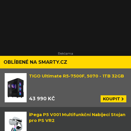
OBLÍBENÉ NA SMARTY.CZ
TIGO Ultimate R5-7500F, 5070 - 1TB 32GB
43 990 KČ
KOUPIT
iPega P5 V001 Multifunkční Nabíjecí Stojan
pro PS VR2