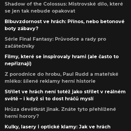
Shadow of the Colossus: Mistrovské dílo, které
se jen tak nebude opakovat
Blbuvzdornost ve hrách: Přínos, nebo betonové
boty zábavy?
Série Final Fantasy: Průvodce a rady pro
začátečníky
Filmy, které se inspirovaly hrami (ale často to
nepřiznají)
Z porodnice do hrobu, Paul Rudd a mateřské
mléko: šílené reklamy herní historie
Střílet ve hrách není totéž jako střílet v reálném
světě – i když si to dost hráčů myslí
Hrůza devětkrát jinak. Znáte tyto přehlížené
herní horory?
Kulky, lasery i optické klamy: Jak ve hrách