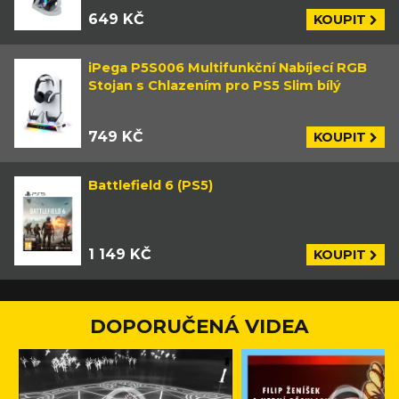
649 KČ
KOUPIT
iPega P5S006 Multifunkční Nabíjecí RGB
Stojan s Chlazením pro PS5 Slim bílý
749 KČ
KOUPIT
Battlefield 6 (PS5)
1 149 KČ
KOUPIT
DOPORUČENÁ VIDEA