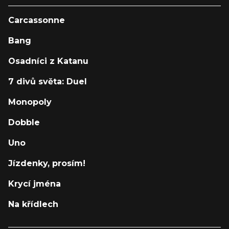
Carcassonne
Bang
Osadníci z Katanu
7 divů světa: Duel
Monopoly
Dobble
Uno
Jízdenky, prosím!
Krycí jména
Na křídlech