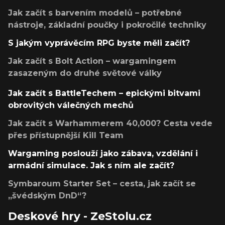
Jak začít s barvením modelů – potřebné
nástroje, základní poučky i pokročilé techniky
S jakým vyprávěcím RPG byste měli začít?
Jak začít s Bolt Action – wargamingem
zasazeným do druhé světové války
Jak začít s BattleTechem – epickými bitvami
obrovitých válečných mechů
Jak začít s Warhammerem 40,000? Cesta vede
přes přístupnější Kill Team
Wargaming poslouží jako zábava, vzdělání i
armádní simulace. Jak s ním ale začít?
Symbaroum Starter Set – cesta, jak začít se
„švédským DnD“?
Deskové hry - ZeStolu.cz