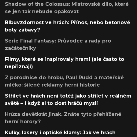
Shadow of the Colossus: Mistrovské dílo, které
se jen tak nebude opakovat
Blbuvzdornost ve hrách: Přínos, nebo betonové
boty zábavy?
Série Final Fantasy: Průvodce a rady pro
začátečníky
Filmy, které se inspirovaly hrami (ale často to
nepřiznají)
Z porodnice do hrobu, Paul Rudd a mateřské
mléko: šílené reklamy herní historie
Střílet ve hrách není totéž jako střílet v reálném
světě – i když si to dost hráčů myslí
Hrůza devětkrát jinak. Znáte tyto přehlížené
herní horory?
Kulky, lasery i optické klamy: Jak ve hrách