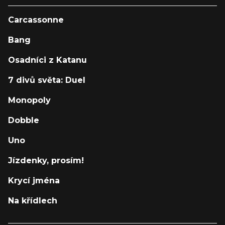
Carcassonne
Bang
Osadníci z Katanu
7 divů světa: Duel
Monopoly
Dobble
Uno
Jízdenky, prosím!
Krycí jména
Na křídlech