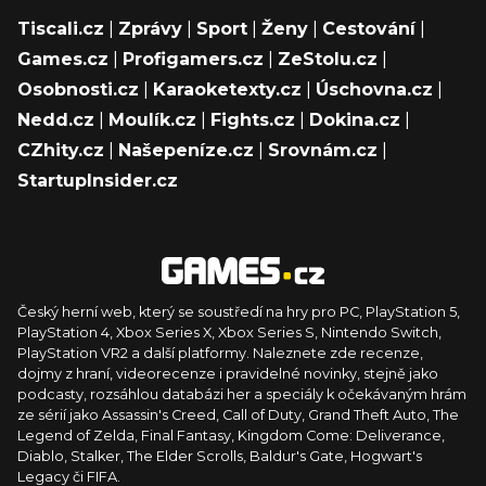
Tiscali.cz
|
Zprávy
|
Sport
|
Ženy
|
Cestování
|
Games.cz
|
Profigamers.cz
|
ZeStolu.cz
|
Osobnosti.cz
|
Karaoketexty.cz
|
Úschovna.cz
|
Nedd.cz
|
Moulík.cz
|
Fights.cz
|
Dokina.cz
|
CZhity.cz
|
Našepeníze.cz
|
Srovnám.cz
|
StartupInsider.cz
Český herní web, který se soustředí na hry pro PC, PlayStation 5,
PlayStation 4, Xbox Series X, Xbox Series S, Nintendo Switch,
PlayStation VR2 a další platformy. Naleznete zde recenze,
dojmy z hraní, videorecenze i pravidelné novinky, stejně jako
podcasty, rozsáhlou databázi her a speciály k očekávaným hrám
ze sérií jako Assassin's Creed, Call of Duty, Grand Theft Auto, The
Legend of Zelda, Final Fantasy, Kingdom Come: Deliverance,
Diablo, Stalker, The Elder Scrolls, Baldur's Gate, Hogwart's
Legacy či FIFA.