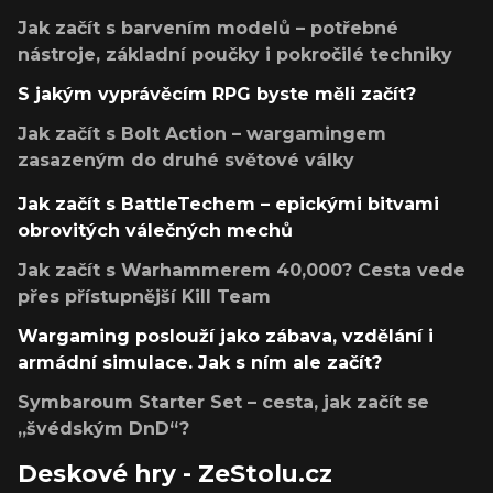
Jak začít s barvením modelů – potřebné
nástroje, základní poučky i pokročilé techniky
S jakým vyprávěcím RPG byste měli začít?
Jak začít s Bolt Action – wargamingem
zasazeným do druhé světové války
Jak začít s BattleTechem – epickými bitvami
obrovitých válečných mechů
Jak začít s Warhammerem 40,000? Cesta vede
přes přístupnější Kill Team
Wargaming poslouží jako zábava, vzdělání i
armádní simulace. Jak s ním ale začít?
Symbaroum Starter Set – cesta, jak začít se
„švédským DnD“?
Deskové hry - ZeStolu.cz