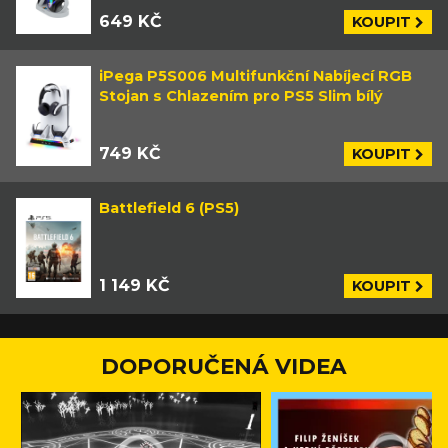
649 KČ
KOUPIT
iPega P5S006 Multifunkční Nabíjecí RGB
Stojan s Chlazením pro PS5 Slim bílý
749 KČ
KOUPIT
Battlefield 6 (PS5)
1 149 KČ
KOUPIT
DOPORUČENÁ VIDEA