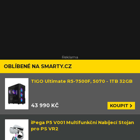
OBLÍBENÉ NA SMARTY.CZ
TIGO Ultimate R5-7500F, 5070 - 1TB 32GB
43 990 KČ
KOUPIT
iPega P5 V001 Multifunkční Nabíjecí Stojan
pro PS VR2