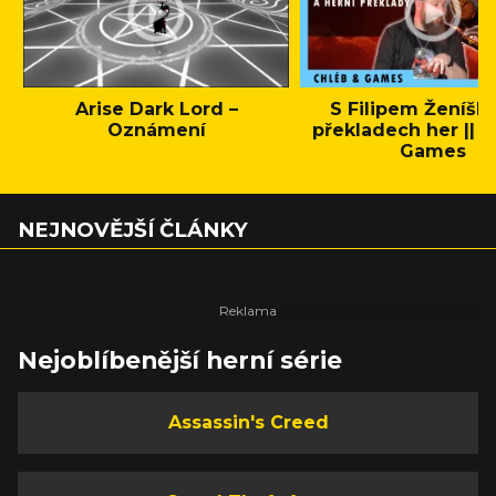
Arise Dark Lord –
S Filipem Ženíšk
Oznámení
překladech her || C
Games
NEJNOVĚJŠÍ ČLÁNKY
Nejoblíbenější herní série
Assassin's Creed