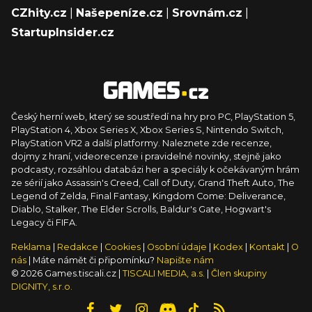
CZhity.cz
|
Našepeníze.cz
|
Srovnám.cz
|
StartupInsider.cz
Český herní web, který se soustředí na hry pro PC, PlayStation 5,
PlayStation 4, Xbox Series X, Xbox Series S, Nintendo Switch,
PlayStation VR2 a další platformy. Naleznete zde recenze,
dojmy z hraní, videorecenze i pravidelné novinky, stejně jako
podcasty, rozsáhlou databázi her a speciály k očekávaným hrám
ze sérií jako Assassin's Creed, Call of Duty, Grand Theft Auto, The
Legend of Zelda, Final Fantasy, Kingdom Come: Deliverance,
Diablo, Stalker, The Elder Scrolls, Baldur's Gate, Hogwart's
Legacy či FIFA.
Reklama
|
Redakce
|
Cookies
|
Osobní údaje
|
Kodex
|
Kontakt
|
O
nás
| Máte námět či připomínku?
Napište nám
© 2026 Games.tiscali.cz |
TISCALI MEDIA, a.s.
|
Člen skupiny
DIGNITY, s.r.o.