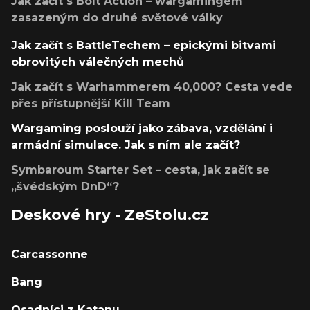
Jak začít s Bolt Action – wargamingem
zasazeným do druhé světové války
Jak začít s BattleTechem – epickými bitvami
obrovitých válečných mechů
Jak začít s Warhammerem 40,000? Cesta vede
přes přístupnější Kill Team
Wargaming poslouží jako zábava, vzdělání i
armádní simulace. Jak s ním ale začít?
Symbaroum Starter Set – cesta, jak začít se
„švédským DnD“?
Deskové hry - ZeStolu.cz
Carcassonne
Bang
Osadníci z Katanu