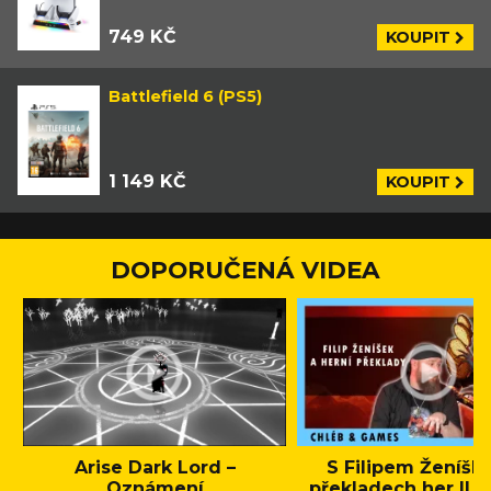
749 KČ
KOUPIT
Battlefield 6 (PS5)
1 149 KČ
KOUPIT
DOPORUČENÁ VIDEA
Arise Dark Lord –
S Filipem Ženíšk
Oznámení
překladech her || C