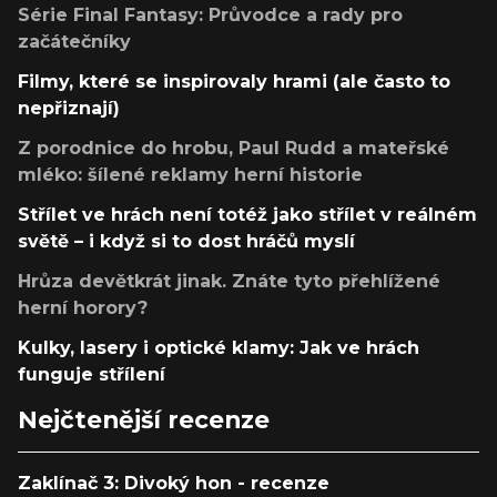
Série Final Fantasy: Průvodce a rady pro
začátečníky
Filmy, které se inspirovaly hrami (ale často to
nepřiznají)
Z porodnice do hrobu, Paul Rudd a mateřské
mléko: šílené reklamy herní historie
Střílet ve hrách není totéž jako střílet v reálném
světě – i když si to dost hráčů myslí
Hrůza devětkrát jinak. Znáte tyto přehlížené
herní horory?
Kulky, lasery i optické klamy: Jak ve hrách
funguje střílení
Nejčtenější recenze
Zaklínač 3: Divoký hon - recenze