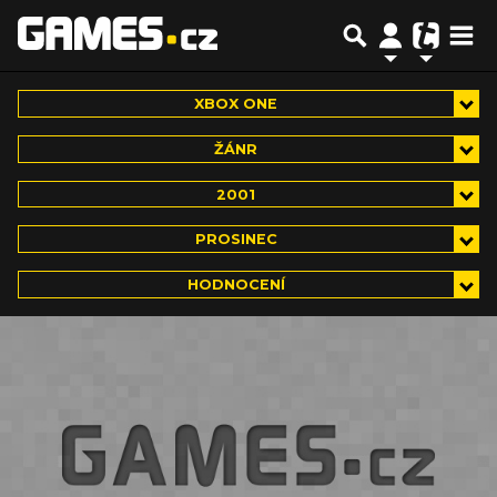
XBOX ONE
ŽÁNR
2001
PROSINEC
HODNOCENÍ