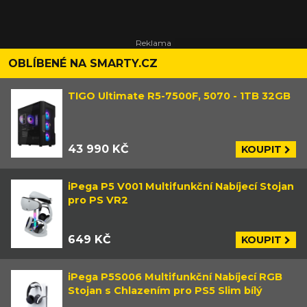
OBLÍBENÉ NA SMARTY.CZ
TIGO Ultimate R5-7500F, 5070 - 1TB 32GB
43 990 KČ
KOUPIT
iPega P5 V001 Multifunkční Nabíjecí Stojan
pro PS VR2
649 KČ
KOUPIT
iPega P5S006 Multifunkční Nabíjecí RGB
Stojan s Chlazením pro PS5 Slim bílý