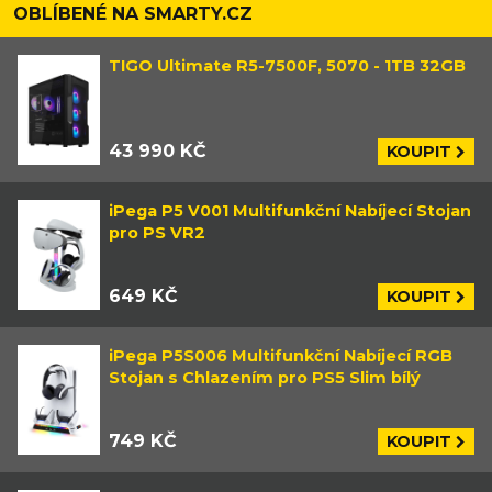
OBLÍBENÉ NA SMARTY.CZ
TIGO Ultimate R5-7500F, 5070 - 1TB 32GB
43 990 KČ
KOUPIT
iPega P5 V001 Multifunkční Nabíjecí Stojan
pro PS VR2
649 KČ
KOUPIT
iPega P5S006 Multifunkční Nabíjecí RGB
Stojan s Chlazením pro PS5 Slim bílý
749 KČ
KOUPIT