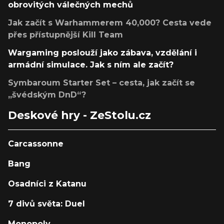
obrovitých válečných mechů
Jak začít s Warhammerem 40,000? Cesta vede
přes přístupnější Kill Team
Wargaming poslouží jako zábava, vzdělání i
armádní simulace. Jak s ním ale začít?
Symbaroum Starter Set – cesta, jak začít se
„švédským DnD“?
Deskové hry - ZeStolu.cz
Carcassonne
Bang
Osadníci z Katanu
7 divů světa: Duel
Monopoly