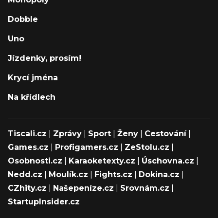
Dobble
Uno
Jízdenky, prosím!
Krycí jména
Na křídlech
Tiscali.cz
|
Zprávy
|
Sport
|
Ženy
|
Cestování
|
Games.cz
|
Profigamers.cz
|
ZeStolu.cz
|
Osobnosti.cz
|
Karaoketexty.cz
|
Úschovna.cz
|
Nedd.cz
|
Moulík.cz
|
Fights.cz
|
Dokina.cz
|
CZhity.cz
|
Našepeníze.cz
|
Srovnám.cz
|
StartupInsider.cz