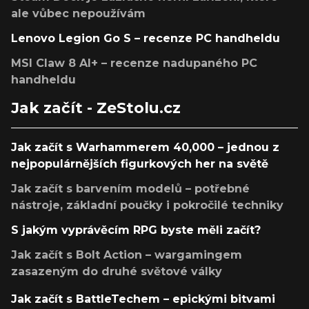
ale vůbec nepoužívám
Lenovo Legion Go S – recenze PC handheldu
MSI Claw 8 AI+ – recenze nadupaného PC
handheldu
Jak začít - ZeStolu.cz
Jak začít s Warhammerem 40,000 – jednou z
nejpopulárnějších figurkových her na světě
Jak začít s barvením modelů – potřebné
nástroje, základní poučky i pokročilé techniky
S jakým vyprávěcím RPG byste měli začít?
Jak začít s Bolt Action – wargamingem
zasazeným do druhé světové války
Jak začít s BattleTechem – epickými bitvami