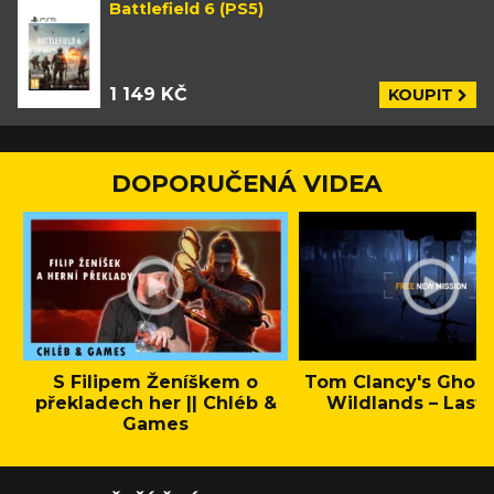
Battlefield 6 (PS5)
1 149 KČ
KOUPIT
DOPORUČENÁ VIDEA
S Filipem Ženíškem o
Tom Clancy's Ghos
překladech her || Chléb &
Wildlands – Last 
Games