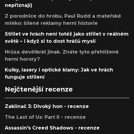
nepřiznají)
Z porodnice do hrobu, Paul Rudd a mateřské
mléko: šílené reklamy herní historie
Střílet ve hrách není totéž jako střílet v reálném
světě – i když si to dost hráčů myslí
Hrůza devětkrát jinak. Znáte tyto přehlížené
herní horory?
Kulky, lasery i optické klamy: Jak ve hrách
funguje střílení
Nejčtenější recenze
Zaklínač 3: Divoký hon - recenze
The Last of Us: Part II - recenze
Assassin's Creed Shadows - recenze