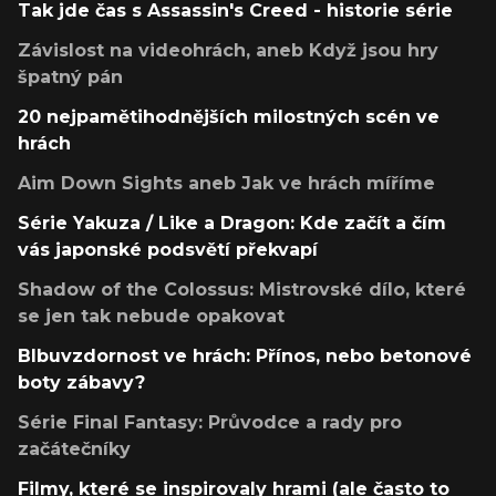
Tak jde čas s Assassin's Creed - historie série
Závislost na videohrách, aneb Když jsou hry
špatný pán
20 nejpamětihodnějších milostných scén ve
hrách
Aim Down Sights aneb Jak ve hrách míříme
Série Yakuza / Like a Dragon: Kde začít a čím
vás japonské podsvětí překvapí
Shadow of the Colossus: Mistrovské dílo, které
se jen tak nebude opakovat
Blbuvzdornost ve hrách: Přínos, nebo betonové
boty zábavy?
Série Final Fantasy: Průvodce a rady pro
začátečníky
Filmy, které se inspirovaly hrami (ale často to