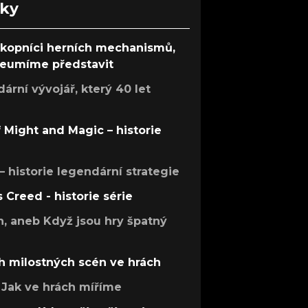
nky
ůkopníci herních mechanismů,
 neumíme představit
rní vývojář, který 40 let
f Might and Magic – historie
 – historie legendární strategie
s Creed - historie série
h, aneb Když jsou hry špatný
h milostných scén ve hrách
Jak ve hrách míříme