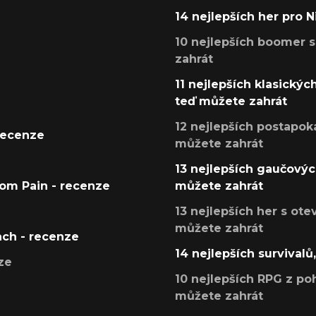
14 nejlepších her pro 
10 nejlepších boomer s
zahrát
11 nejlepších klasickýc
teď můžete zahrát
12 nejlepších postapoka
recenze
můžete zahrát
13 nejlepších gaučových
tom Pain - recenze
můžete zahrát
13 nejlepších her s ot
můžete zahrát
ach - recenze
14 nejlepších survivalů
ze
10 nejlepších RPG z poh
můžete zahrát