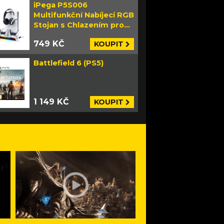
iPega P5S006
Multifunkční Nabíjecí RGB
Stojan s Chlazením pro
PS5 Slim bílý
749 KČ
KOUPIT
Battlefield 6 (PS5)
1 149 KČ
KOUPIT