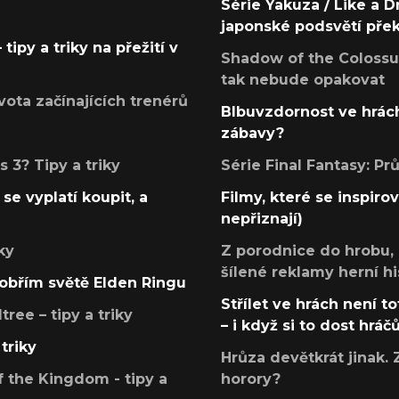
Série Yakuza / Like a D
japonské podsvětí pře
tipy a triky na přežití v
Shadow of the Colossus
tak nebude opakovat
ota začínajících trenérů
Blbuvzdornost ve hrách
zábavy?
 3? Tipy a triky
Série Final Fantasy: P
se vyplatí koupit, a
Filmy, které se inspirov
nepřiznají)
ky
Z porodnice do hrobu,
šílené reklamy herní hi
v obřím světě Elden Ringu
Střílet ve hrách není to
ree – tipy a triky
– i když si to dost hráč
triky
Hrůza devětkrát jinak. 
 the Kingdom - tipy a
horory?