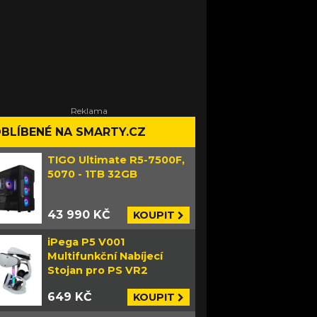
BLÍBENÉ NA SMARTY.CZ
TIGO Ultimate R5-7500F,
5070 - 1TB 32GB
43 990 KČ
KOUPIT
iPega P5 V001
Multifunkční Nabíjecí
Stojan pro PS VR2
649 KČ
KOUPIT