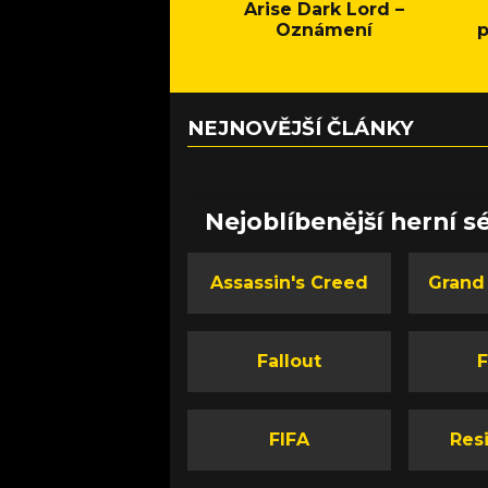
Arise Dark Lord –
Oznámení
p
NEJNOVĚJŠÍ ČLÁNKY
Nejoblíbenější herní sé
Assassin's Creed
Grand
Fallout
F
FIFA
Resi