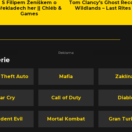
S Filipem Ženíškem o
Tom Clancy's Ghost Rec
řekladech her || Chléb &
Wildlands – Last Rites
Games
rie
 Theft Auto
Mafia
Zaklín
ar Cry
Call of Duty
Diabl
dent Evil
Mortal Kombat
Gran Tur