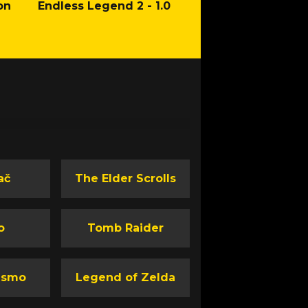
on
Endless Legend 2 - 1.0
Mafia: The Old Co
Man of Honor Ga
ač
The Elder Scrolls
o
Tomb Raider
ismo
Legend of Zelda