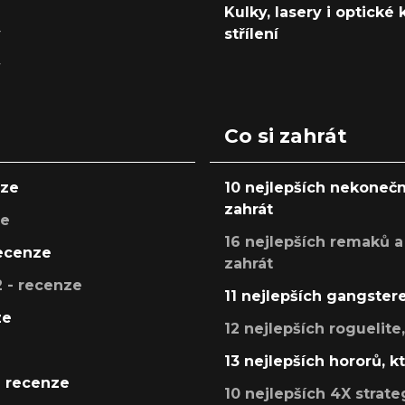
Kulky, lasery i optické
y
střílení
y
Co si zahrát
nze
10 nejlepších nekonečn
zahrát
ze
16 nejlepších remaků a
recenze
zahrát
 - recenze
11 nejlepších gangstere
ze
12 nejlepších roguelite
13 nejlepších hororů, k
- recenze
10 nejlepších 4X strate