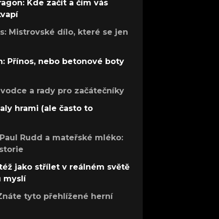
ragon: Kde začít a čím vás
kvapí
: Mistrovské dílo, které se jen
: Přínos, nebo betonové boty
růvodce a rady pro začátečníky
aly hrami (ale často to
 Paul Rudd a mateřské mléko:
storie
též jako střílet v reálném světě
ů myslí
Znáte tyto přehlížené herní