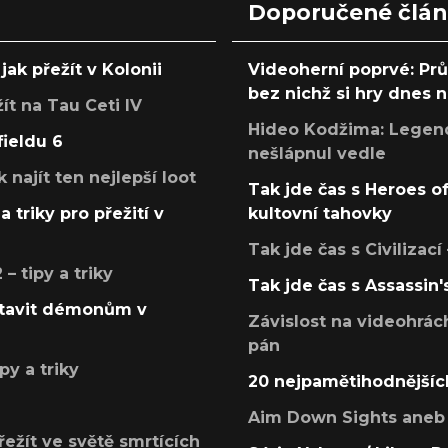
Doporučené člá
jak přežít v Kolonii
Videoherní poprvé: Pr
bez nichž si hry dnes
žít na Tau Ceti IV
Hideo Kodžima: Legendá
fieldu 6
nešlápnul vedle
k najít ten nejlepší loot
Tak jde čas s Heroes o
a triky pro přežití v
kultovní tahovky
Tak jde čas s Civilizací
 tipy a triky
Tak jde čas s Assassin'
postavit démonům v
Závislost na videohrác
pán
py a triky
20 nejpamětihodnějšíc
Aim Down Sights aneb 
přežít ve světě smrtících