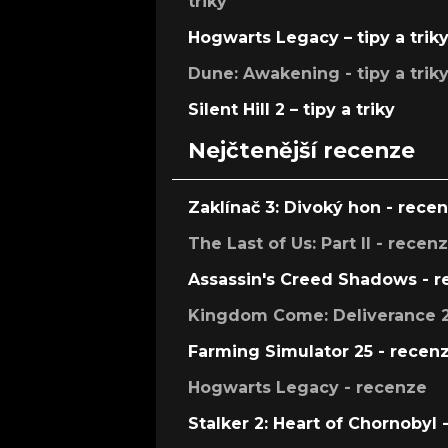
triky
Hogwarts Legacy – tipy a trik
Dune: Awakening - tipy a trik
Silent Hill 2 – tipy a triky
Nejčtenější recenze
Zaklínač 3: Divoký hon - rece
The Last of Us: Part II - recen
Assassin's Creed Shadows - 
Kingdom Come: Deliverance 2
Farming Simulator 25 - recen
Hogwarts Legacy - recenze
Stalker 2: Heart of Chornobyl 