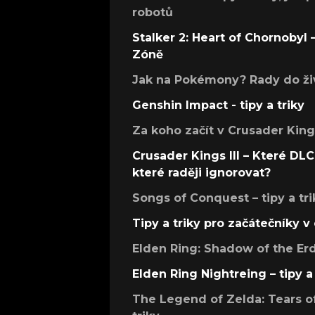
robotů
Stalker 2: Heart of Chornobyl – 
Zóně
Jak na Pokémony? Rady do živ
Genshin Impact - tipy a triky
Za koho začít v Crusader Kings
Crusader Kings III – Které DLC 
které raději ignorovat?
Songs of Conquest – tipy a tri
Tipy a triky pro začátečníky 
Elden Ring: Shadow of the Erdt
Elden Ring Nightreing – tipy a 
The Legend of Zelda: Tears of