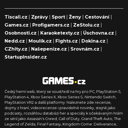
Tiscali.cz
|
Zprávy
|
Sport
|
Ženy
|
Cestování
|
Games.cz
|
Profigamers.cz
|
ZeStolu.cz
|
Osobnosti.cz
|
Karaoketexty.cz
|
Úschovna.cz
|
Nedd.cz
|
Moulík.cz
|
Fights.cz
|
Dokina.cz
|
CZhity.cz
|
Našepeníze.cz
|
Srovnám.cz
|
StartupInsider.cz
Český herní web, který se soustředí na hry pro PC, PlayStation 5,
PlayStation 4, Xbox Series X, Xbox Series S, Nintendo Switch,
PlayStation VR2 a další platformy. Naleznete zde recenze,
dojmy z hraní, videorecenze i pravidelné novinky, stejně jako
podcasty, rozsáhlou databázi her a speciály k očekávaným hrám
ze sérií jako Assassin's Creed, Call of Duty, Grand Theft Auto, The
Legend of Zelda, Final Fantasy, Kingdom Come: Deliverance,