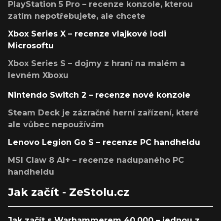
PlayStation 5 Pro – recenze konzole, kterou
zatím nepotřebujete, ale chcete
Xbox Series X – recenze vlajkové lodi
Microsoftu
Xbox Series S – dojmy z hraní na malém a
levném Xboxu
Nintendo Switch 2 – recenze nové konzole
Steam Deck je zázračné herní zařízení, které
ale vůbec nepoužívám
Lenovo Legion Go S – recenze PC handheldu
MSI Claw 8 AI+ – recenze nadupaného PC
handheldu
Jak začít - ZeStolu.cz
Jak začít s Warhammerem 40,000 – jednou z