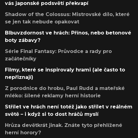
vás japonské podsvětí překvapí
Shadow of the Colossus: Mistrovské dílo, které
se jen tak nebude opakovat
Blbuvzdornost ve hrách: Přínos, nebo betonové
boty zábavy?
Série Final Fantasy: Průvodce a rady pro
začátečníky
Filmy, které se inspirovaly hrami (ale často to
nepřiznají)
Z porodnice do hrobu, Paul Rudd a mateřské
mléko: šílené reklamy herní historie
Střílet ve hrách není totéž jako střílet v reálném
světě – i když si to dost hráčů myslí
Hrůza devětkrát jinak. Znáte tyto přehlížené
herní horory?