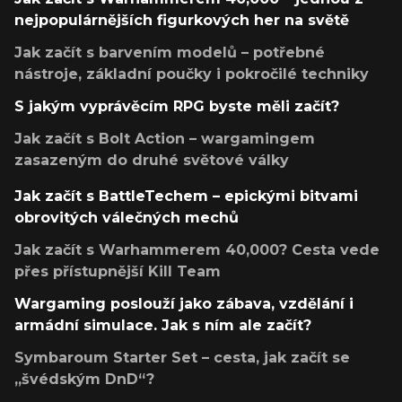
nejpopulárnějších figurkových her na světě
Jak začít s barvením modelů – potřebné
nástroje, základní poučky i pokročilé techniky
S jakým vyprávěcím RPG byste měli začít?
Jak začít s Bolt Action – wargamingem
zasazeným do druhé světové války
Jak začít s BattleTechem – epickými bitvami
obrovitých válečných mechů
Jak začít s Warhammerem 40,000? Cesta vede
přes přístupnější Kill Team
Wargaming poslouží jako zábava, vzdělání i
armádní simulace. Jak s ním ale začít?
Symbaroum Starter Set – cesta, jak začít se
„švédským DnD“?