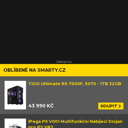
OBLÍBENÉ NA SMARTY.CZ
TIGO Ultimate R5-7500F, 5070 - 1TB 32GB
43 990 KČ
KOUPIT
iPega P5 V001 Multifunkční Nabíjecí Stojan
pro PS VR2