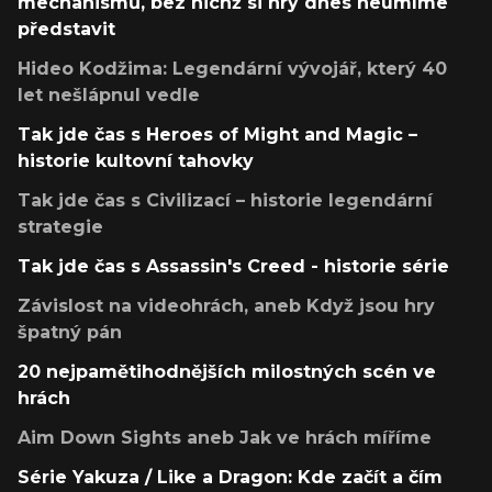
mechanismů, bez nichž si hry dnes neumíme
představit
Hideo Kodžima: Legendární vývojář, který 40
let nešlápnul vedle
Tak jde čas s Heroes of Might and Magic –
historie kultovní tahovky
Tak jde čas s Civilizací – historie legendární
strategie
Tak jde čas s Assassin's Creed - historie série
Závislost na videohrách, aneb Když jsou hry
špatný pán
20 nejpamětihodnějších milostných scén ve
hrách
Aim Down Sights aneb Jak ve hrách míříme
Série Yakuza / Like a Dragon: Kde začít a čím