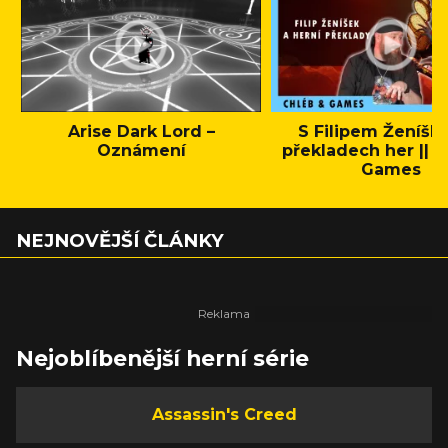
Arise Dark Lord –
S Filipem Ženíšk
Oznámení
překladech her || C
Games
NEJNOVĚJŠÍ ČLÁNKY
Nejoblíbenější herní série
Assassin's Creed