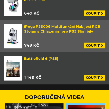
649 KČ
KOUPIT
iPega P5S006 Multifunkční Nabíjecí RGB
Stojan s Chlazením pro PS5 Slim bílý
749 KČ
KOUPIT
Battlefield 6 (PS5)
1 149 KČ
KOUPIT
DOPORUČENÁ VIDEA