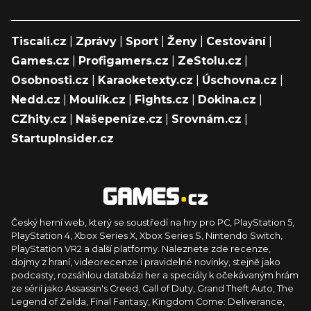
Tiscali.cz
|
Zprávy
|
Sport
|
Ženy
|
Cestování
|
Games.cz
|
Profigamers.cz
|
ZeStolu.cz
|
Osobnosti.cz
|
Karaoketexty.cz
|
Úschovna.cz
|
Nedd.cz
|
Moulík.cz
|
Fights.cz
|
Dokina.cz
|
CZhity.cz
|
Našepeníze.cz
|
Srovnám.cz
|
StartupInsider.cz
Český herní web, který se soustředí na hry pro PC, PlayStation 5,
PlayStation 4, Xbox Series X, Xbox Series S, Nintendo Switch,
PlayStation VR2 a další platformy. Naleznete zde recenze,
dojmy z hraní, videorecenze i pravidelné novinky, stejně jako
podcasty, rozsáhlou databázi her a speciály k očekávaným hrám
ze sérií jako Assassin's Creed, Call of Duty, Grand Theft Auto, The
Legend of Zelda, Final Fantasy, Kingdom Come: Deliverance,