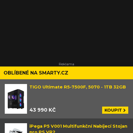
OBLÍBENÉ NA SMARTY.CZ
TIGO Ultimate R5-7500F, 5070 - 1TB 32GB
43 990 KČ
KOUPIT
iPega P5 V001 Multifunkční Nabíjecí Stojan
pro PS VR2