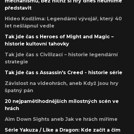
mechanismů, bez nichž si hry dnes neumíme
představit
Hideo Kodžima: Legendární vývojář, který 40
let nešlápnul vedle
Tak jde čas s Heroes of Might and Magic –
historie kultovní tahovky
Tak jde čas s Civilizací – historie legendární
strategie
Tak jde čas s Assassin's Creed - historie série
Závislost na videohrách, aneb Když jsou hry
špatný pán
20 nejpamětihodnějších milostných scén ve
hrách
Aim Down Sights aneb Jak ve hrách míříme
Série Yakuza / Like a Dragon: Kde začít a čím