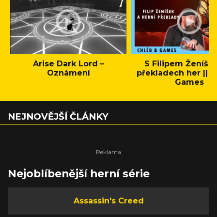
Arise Dark Lord –
S Filipem Ženíšk
Oznámení
překladech her || C
Games
NEJNOVĚJŠÍ ČLÁNKY
Nejoblíbenější herní série
Assassin's Creed