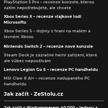
PlayStation 5 Pro – recenze konzole, kterou
zatím nepotřebujete, ale chcete
Xbox Series X – recenze vlajkové lodi
Microsoftu
Xbox Series S – dojmy z hraní na malém a
levném Xboxu
Nintendo Switch 2 – recenze nové konzole
Steam Deck je zázračné herní zařízení, které
ale vůbec nepoužívám
Lenovo Legion Go S – recenze PC handheldu
MSI Claw 8 AI+ – recenze nadupaného PC
handheldu
Jak začít - ZeStolu.cz
Jak začít s Warhammerem 40,000 – jednou z