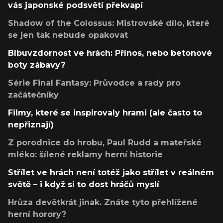
vás japonské podsvětí překvapí
Shadow of the Colossus: Mistrovské dílo, které
se jen tak nebude opakovat
Blbuvzdornost ve hrách: Přínos, nebo betonové
boty zábavy?
Série Final Fantasy: Průvodce a rady pro
začátečníky
Filmy, které se inspirovaly hrami (ale často to
nepřiznají)
Z porodnice do hrobu, Paul Rudd a mateřské
mléko: šílené reklamy herní historie
Střílet ve hrách není totéž jako střílet v reálném
světě – i když si to dost hráčů myslí
Hrůza devětkrát jinak. Znáte tyto přehlížené
herní horory?