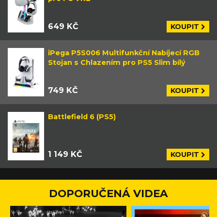
649 KČ
KOUPIT
iPega P5S006 Multifunkční Nabíjecí RGB
Stojan s Chlazením pro PS5 Slim bílý
749 KČ
KOUPIT
Battlefield 6 (PS5)
1 149 KČ
KOUPIT
DOPORUČENÁ VIDEA