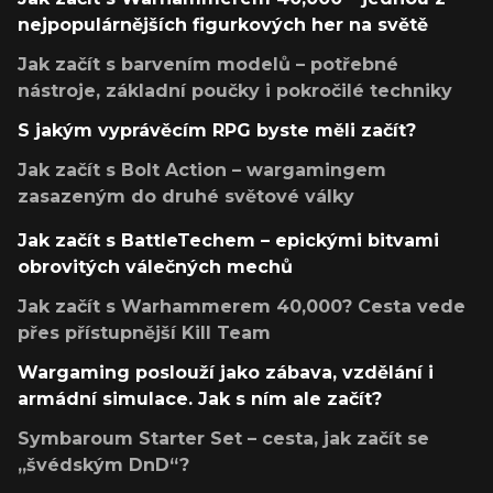
nejpopulárnějších figurkových her na světě
Jak začít s barvením modelů – potřebné
nástroje, základní poučky i pokročilé techniky
S jakým vyprávěcím RPG byste měli začít?
Jak začít s Bolt Action – wargamingem
zasazeným do druhé světové války
Jak začít s BattleTechem – epickými bitvami
obrovitých válečných mechů
Jak začít s Warhammerem 40,000? Cesta vede
přes přístupnější Kill Team
Wargaming poslouží jako zábava, vzdělání i
armádní simulace. Jak s ním ale začít?
Symbaroum Starter Set – cesta, jak začít se
„švédským DnD“?