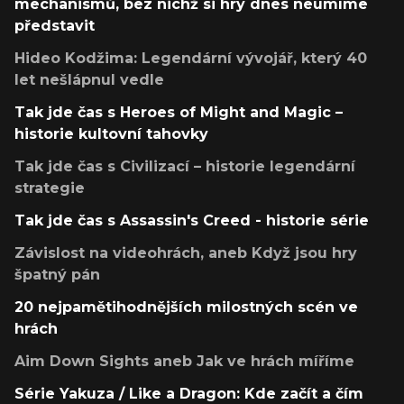
mechanismů, bez nichž si hry dnes neumíme
představit
Hideo Kodžima: Legendární vývojář, který 40
let nešlápnul vedle
Tak jde čas s Heroes of Might and Magic –
historie kultovní tahovky
Tak jde čas s Civilizací – historie legendární
strategie
Tak jde čas s Assassin's Creed - historie série
Závislost na videohrách, aneb Když jsou hry
špatný pán
20 nejpamětihodnějších milostných scén ve
hrách
Aim Down Sights aneb Jak ve hrách míříme
Série Yakuza / Like a Dragon: Kde začít a čím