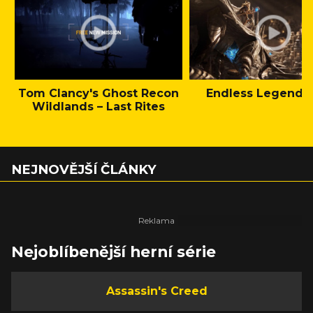
Tom Clancy's Ghost Recon
Endless Legend 2 
Wildlands – Last Rites
NEJNOVĚJŠÍ ČLÁNKY
Nejoblíbenější herní série
Assassin's Creed