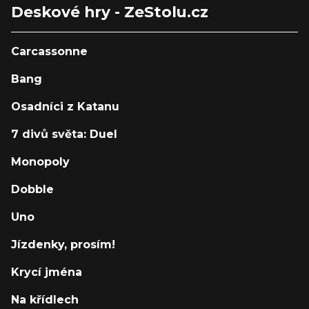
Deskové hry - ZeStolu.cz
Carcassonne
Bang
Osadníci z Katanu
7 divů světa: Duel
Monopoly
Dobble
Uno
Jízdenky, prosím!
Krycí jména
Na křídlech