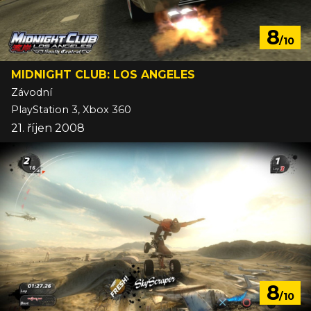
8
/10
MIDNIGHT CLUB: LOS ANGELES
Závodní
PlayStation 3, Xbox 360
21. říjen 2008
8
/10