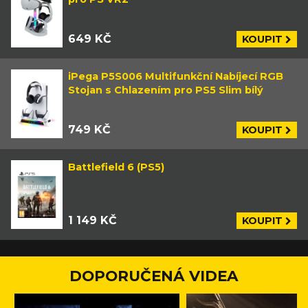
649 KČ
KOUPIT
iPega P5S006 Multifunkční Nabíjecí RGB
Stojan s Chlazením pro PS5 Slim bílý
749 KČ
KOUPIT
Battlefield 6 (PS5)
1 149 KČ
KOUPIT
DOPORUČENÁ VIDEA