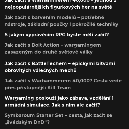
Jak začít s Warhammerem 40,000 – jednou z
nejpopulárnějších figurkových her na světě
Jak začít s barvením modelů – potřebné
nástroje, základní poučky i pokročilé techniky
S jakým vyprávěcím RPG byste měli začít?
Jak začít s Bolt Action – wargamingem
zasazeným do druhé světové války
Jak začít s BattleTechem – epickými bitvami
obrovitých válečných mechů
Jak začít s Warhammerem 40,000? Cesta vede
přes přístupnější Kill Team
Wargaming poslouží jako zábava, vzdělání i
armádní simulace. Jak s ním ale začít?
Symbaroum Starter Set – cesta, jak začít se
„švédským DnD“?