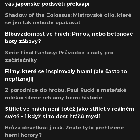
vás japonské podsvětí překvapí
Shadow of the Colossus: Mistrovské dílo, které
se jen tak nebude opakovat
Blbuvzdornost ve hrách: Přínos, nebo betonové
boty zábavy?
Série Final Fantasy: Průvodce a rady pro
začátečníky
Filmy, které se inspirovaly hrami (ale často to
nepřiznají)
Z porodnice do hrobu, Paul Rudd a mateřské
mléko: šílené reklamy herní historie
Střílet ve hrách není totéž jako střílet v reálném
světě – i když si to dost hráčů myslí
Hrůza devětkrát jinak. Znáte tyto přehlížené
herní horory?