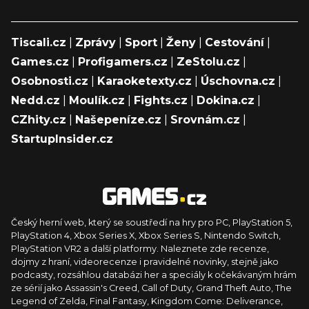
Tiscali.cz
|
Zprávy
|
Sport
|
Ženy
|
Cestování
|
Games.cz
|
Profigamers.cz
|
ZeStolu.cz
|
Osobnosti.cz
|
Karaoketexty.cz
|
Úschovna.cz
|
Nedd.cz
|
Moulík.cz
|
Fights.cz
|
Dokina.cz
|
CZhity.cz
|
Našepeníze.cz
|
Srovnám.cz
|
StartupInsider.cz
Český herní web, který se soustředí na hry pro PC, PlayStation 5,
PlayStation 4, Xbox Series X, Xbox Series S, Nintendo Switch,
PlayStation VR2 a další platformy. Naleznete zde recenze,
dojmy z hraní, videorecenze i pravidelné novinky, stejně jako
podcasty, rozsáhlou databázi her a speciály k očekávaným hrám
ze sérií jako Assassin's Creed, Call of Duty, Grand Theft Auto, The
Legend of Zelda, Final Fantasy, Kingdom Come: Deliverance,