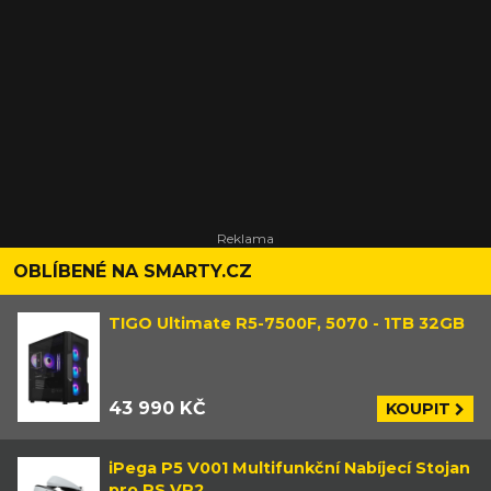
OBLÍBENÉ NA SMARTY.CZ
TIGO Ultimate R5-7500F, 5070 - 1TB 32GB
43 990 KČ
KOUPIT
iPega P5 V001 Multifunkční Nabíjecí Stojan
pro PS VR2