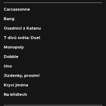
Carcassonne
Bang
Osadníci z Katanu
7 divů světa: Duel
Monopoly
Dobble
Uno
Jízdenky, prosím!
Krycí jména
Na křídlech