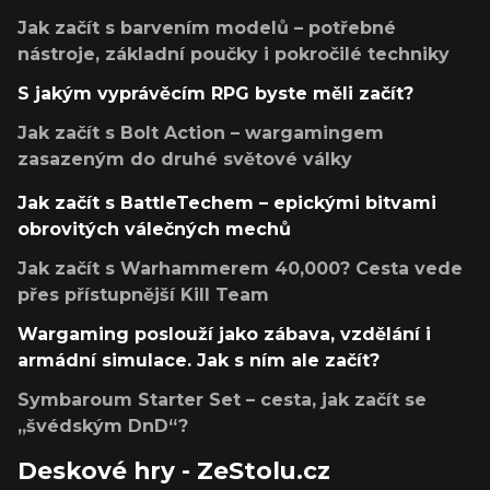
Jak začít s barvením modelů – potřebné
nástroje, základní poučky i pokročilé techniky
S jakým vyprávěcím RPG byste měli začít?
Jak začít s Bolt Action – wargamingem
zasazeným do druhé světové války
Jak začít s BattleTechem – epickými bitvami
obrovitých válečných mechů
Jak začít s Warhammerem 40,000? Cesta vede
přes přístupnější Kill Team
Wargaming poslouží jako zábava, vzdělání i
armádní simulace. Jak s ním ale začít?
Symbaroum Starter Set – cesta, jak začít se
„švédským DnD“?
Deskové hry - ZeStolu.cz