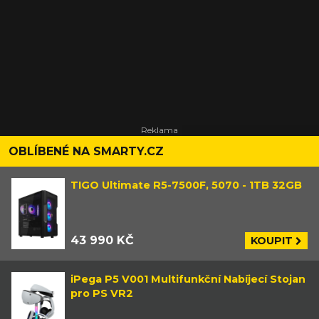
OBLÍBENÉ NA SMARTY.CZ
TIGO Ultimate R5-7500F, 5070 - 1TB 32GB
43 990 KČ
KOUPIT
iPega P5 V001 Multifunkční Nabíjecí Stojan
pro PS VR2