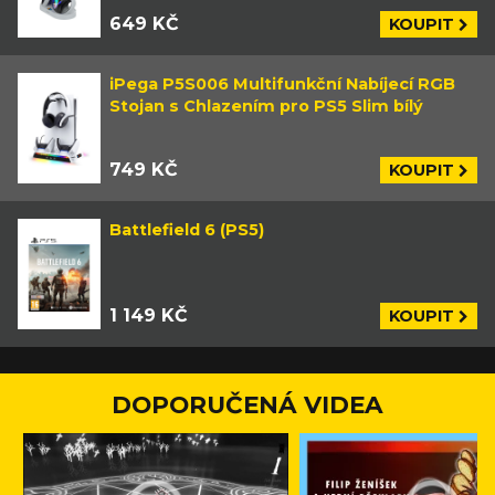
649 KČ
KOUPIT
iPega P5S006 Multifunkční Nabíjecí RGB
Stojan s Chlazením pro PS5 Slim bílý
749 KČ
KOUPIT
Battlefield 6 (PS5)
1 149 KČ
KOUPIT
DOPORUČENÁ VIDEA