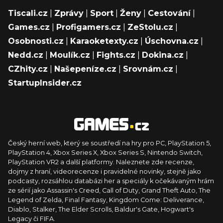
Tiscali.cz
|
Zprávy
|
Sport
|
Ženy
|
Cestování
|
Games.cz
|
Profigamers.cz
|
ZeStolu.cz
|
Osobnosti.cz
|
Karaoketexty.cz
|
Úschovna.cz
|
Nedd.cz
|
Moulík.cz
|
Fights.cz
|
Dokina.cz
|
CZhity.cz
|
Našepeníze.cz
|
Srovnám.cz
|
StartupInsider.cz
Český herní web, který se soustředí na hry pro PC, PlayStation 5,
PlayStation 4, Xbox Series X, Xbox Series S, Nintendo Switch,
PlayStation VR2 a další platformy. Naleznete zde recenze,
dojmy z hraní, videorecenze i pravidelné novinky, stejně jako
podcasty, rozsáhlou databázi her a speciály k očekávaným hrám
ze sérií jako Assassin's Creed, Call of Duty, Grand Theft Auto, The
Legend of Zelda, Final Fantasy, Kingdom Come: Deliverance,
Diablo, Stalker, The Elder Scrolls, Baldur's Gate, Hogwart's
Legacy či FIFA.