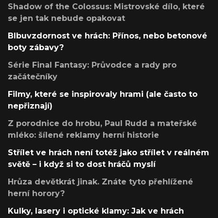
Shadow of the Colossus: Mistrovské dílo, které
se jen tak nebude opakovat
Blbuvzdornost ve hrách: Přínos, nebo betonové
boty zábavy?
Série Final Fantasy: Průvodce a rady pro
začátečníky
Filmy, které se inspirovaly hrami (ale často to
nepřiznají)
Z porodnice do hrobu, Paul Rudd a mateřské
mléko: šílené reklamy herní historie
Střílet ve hrách není totéž jako střílet v reálném
světě – i když si to dost hráčů myslí
Hrůza devětkrát jinak. Znáte tyto přehlížené
herní horory?
Kulky, lasery i optické klamy: Jak ve hrách