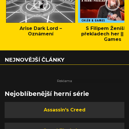
Arise Dark Lord –
S Filipem Ženíšk
Oznámení
překladech her || C
Games
NEJNOVĚJŠÍ ČLÁNKY
Nejoblíbenější herní série
Assassin's Creed