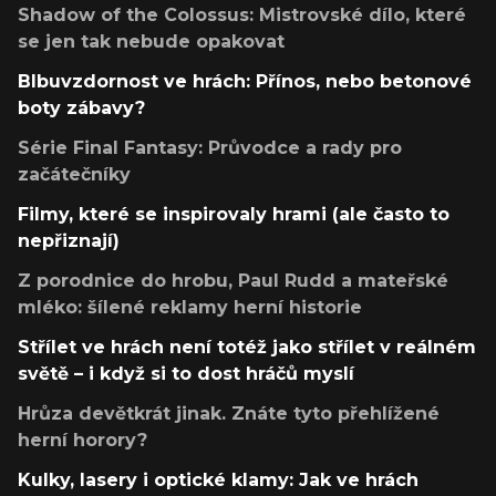
Shadow of the Colossus: Mistrovské dílo, které
se jen tak nebude opakovat
Blbuvzdornost ve hrách: Přínos, nebo betonové
boty zábavy?
Série Final Fantasy: Průvodce a rady pro
začátečníky
Filmy, které se inspirovaly hrami (ale často to
nepřiznají)
Z porodnice do hrobu, Paul Rudd a mateřské
mléko: šílené reklamy herní historie
Střílet ve hrách není totéž jako střílet v reálném
světě – i když si to dost hráčů myslí
Hrůza devětkrát jinak. Znáte tyto přehlížené
herní horory?
Kulky, lasery i optické klamy: Jak ve hrách