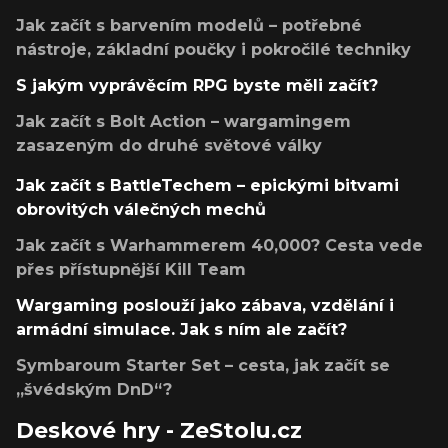
Jak začít s barvením modelů – potřebné
nástroje, základní poučky i pokročilé techniky
S jakým vyprávěcím RPG byste měli začít?
Jak začít s Bolt Action – wargamingem
zasazeným do druhé světové války
Jak začít s BattleTechem – epickými bitvami
obrovitých válečných mechů
Jak začít s Warhammerem 40,000? Cesta vede
přes přístupnější Kill Team
Wargaming poslouží jako zábava, vzdělání i
armádní simulace. Jak s ním ale začít?
Symbaroum Starter Set – cesta, jak začít se
„švédským DnD“?
Deskové hry - ZeStolu.cz