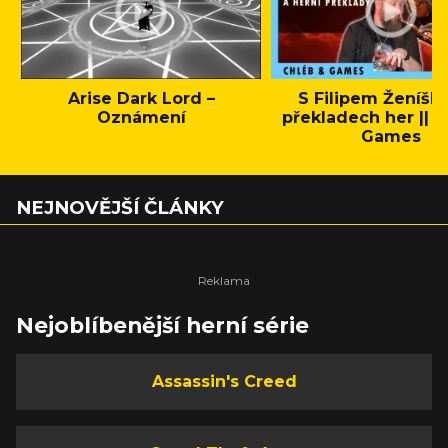
Arise Dark Lord –
S Filipem Ženíšk
Oznámení
překladech her || C
Games
NEJNOVĚJŠÍ ČLÁNKY
Nejoblíbenější herní série
Assassin's Creed