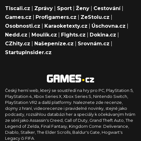
Tiscali.cz
|
Zprávy
|
Sport
|
Ženy
|
Cestování
|
Games.cz
|
Profigamers.cz
|
ZeStolu.cz
|
Osobnosti.cz
|
Karaoketexty.cz
|
Úschovna.cz
|
Nedd.cz
|
Moulík.cz
|
Fights.cz
|
Dokina.cz
|
CZhity.cz
|
Našepeníze.cz
|
Srovnám.cz
|
StartupInsider.cz
Český herní web, který se soustředí na hry pro PC, PlayStation 5,
PlayStation 4, Xbox Series X, Xbox Series S, Nintendo Switch,
PlayStation VR2 a další platformy. Naleznete zde recenze,
dojmy z hraní, videorecenze i pravidelné novinky, stejně jako
podcasty, rozsáhlou databázi her a speciály k očekávaným hrám
ze sérií jako Assassin's Creed, Call of Duty, Grand Theft Auto, The
Legend of Zelda, Final Fantasy, Kingdom Come: Deliverance,
Diablo, Stalker, The Elder Scrolls, Baldur's Gate, Hogwart's
Legacy či FIFA.