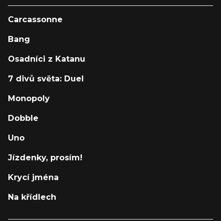
Carcassonne
Bang
Osadníci z Katanu
7 divů světa: Duel
Monopoly
Dobble
Uno
Jízdenky, prosím!
Krycí jména
Na křídlech