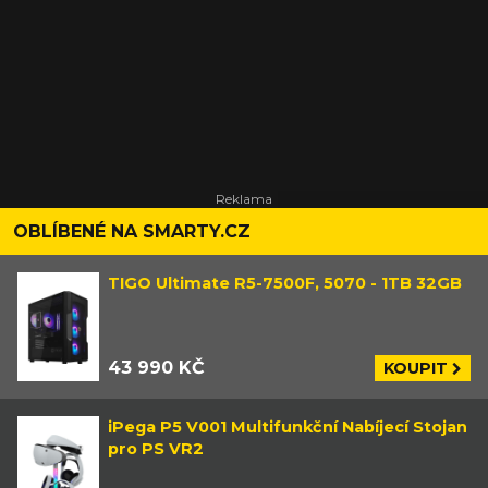
OBLÍBENÉ NA SMARTY.CZ
TIGO Ultimate R5-7500F, 5070 - 1TB 32GB
43 990 KČ
KOUPIT
iPega P5 V001 Multifunkční Nabíjecí Stojan
pro PS VR2