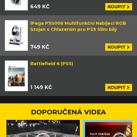
649 KČ
KOUPIT
iPega P5S006 Multifunkční Nabíjecí RGB
Stojan s Chlazením pro PS5 Slim bílý
749 KČ
KOUPIT
Battlefield 6 (PS5)
1 149 KČ
KOUPIT
DOPORUČENÁ VIDEA