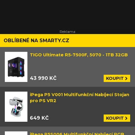
OBLÍBENÉ NA SMARTY.CZ
TIGO Ultimate R5-7500F, 5070 - 1TB 32GB
43 990 KČ
KOUPIT
iPega P5 V001 Multifunkční Nabíjecí Stojan
pro PS VR2
649 KČ
KOUPIT
iPega P5S006 Multifunkční Nabíjecí RGB