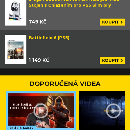
Stojan s Chlazením pro PS5 Slim bílý
749 KČ
KOUPIT
Battlefield 6 (PS5)
1 149 KČ
KOUPIT
DOPORUČENÁ VIDEA