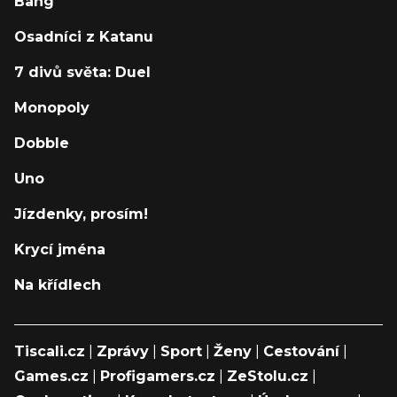
Bang
Osadníci z Katanu
7 divů světa: Duel
Monopoly
Dobble
Uno
Jízdenky, prosím!
Krycí jména
Na křídlech
Tiscali.cz
|
Zprávy
|
Sport
|
Ženy
|
Cestování
|
Games.cz
|
Profigamers.cz
|
ZeStolu.cz
|