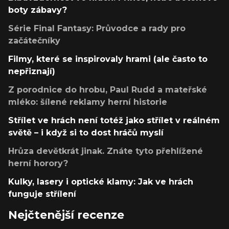
boty zábavy?
Série Final Fantasy: Průvodce a rady pro
začátečníky
Filmy, které se inspirovaly hrami (ale často to
nepřiznají)
Z porodnice do hrobu, Paul Rudd a mateřské
mléko: šílené reklamy herní historie
Střílet ve hrách není totéž jako střílet v reálném
světě – i když si to dost hráčů myslí
Hrůza devětkrát jinak. Znáte tyto přehlížené
herní horory?
Kulky, lasery i optické klamy: Jak ve hrách
funguje střílení
Nejčtenější recenze