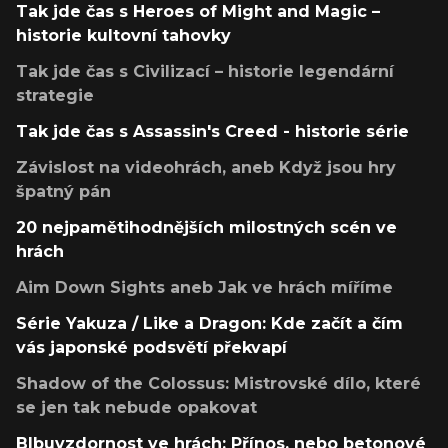
Tak jde čas s Heroes of Might and Magic –
historie kultovní tahovky
Tak jde čas s Civilizací – historie legendární
strategie
Tak jde čas s Assassin's Creed - historie série
Závislost na videohrách, aneb Když jsou hry
špatný pán
20 nejpamětihodnějších milostných scén ve
hrách
Aim Down Sights aneb Jak ve hrách míříme
Série Yakuza / Like a Dragon: Kde začít a čím
vás japonské podsvětí překvapí
Shadow of the Colossus: Mistrovské dílo, které
se jen tak nebude opakovat
Blbuvzdornost ve hrách: Přínos, nebo betonové