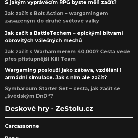
S jakým vyprávěcím RPG byste měli začít?
Jak začít s Bolt Action – wargamingem
zasazeným do druhé světové války
Jak začít s BattleTechem – epickými bitvami
obrovitých válečných mechů
Jak začít s Warhammerem 40,000? Cesta vede
přes přístupnější Kill Team
Wargaming poslouží jako zábava, vzdělání i
armádní simulace. Jak s ním ale začít?
Symbaroum Starter Set – cesta, jak začít se
„švédským DnD“?
Deskové hry - ZeStolu.cz
Carcassonne