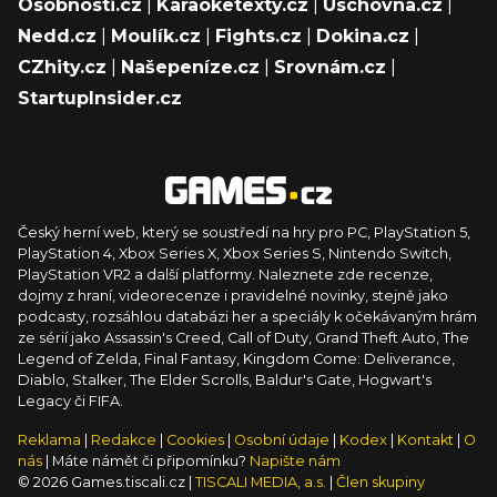
Osobnosti.cz
|
Karaoketexty.cz
|
Úschovna.cz
|
Nedd.cz
|
Moulík.cz
|
Fights.cz
|
Dokina.cz
|
CZhity.cz
|
Našepeníze.cz
|
Srovnám.cz
|
StartupInsider.cz
Český herní web, který se soustředí na hry pro PC, PlayStation 5,
PlayStation 4, Xbox Series X, Xbox Series S, Nintendo Switch,
PlayStation VR2 a další platformy. Naleznete zde recenze,
dojmy z hraní, videorecenze i pravidelné novinky, stejně jako
podcasty, rozsáhlou databázi her a speciály k očekávaným hrám
ze sérií jako Assassin's Creed, Call of Duty, Grand Theft Auto, The
Legend of Zelda, Final Fantasy, Kingdom Come: Deliverance,
Diablo, Stalker, The Elder Scrolls, Baldur's Gate, Hogwart's
Legacy či FIFA.
Reklama
|
Redakce
|
Cookies
|
Osobní údaje
|
Kodex
|
Kontakt
|
O
nás
| Máte námět či připomínku?
Napište nám
© 2026 Games.tiscali.cz |
TISCALI MEDIA, a.s.
|
Člen skupiny