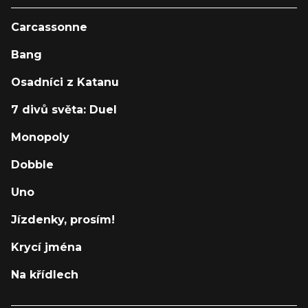
Carcassonne
Bang
Osadníci z Katanu
7 divů světa: Duel
Monopoly
Dobble
Uno
Jízdenky, prosím!
Krycí jména
Na křídlech