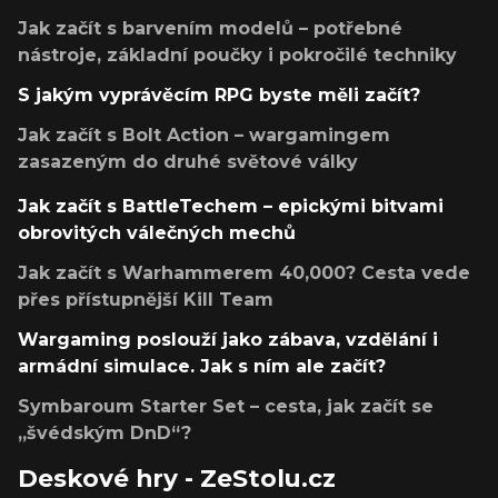
Jak začít s barvením modelů – potřebné
nástroje, základní poučky i pokročilé techniky
S jakým vyprávěcím RPG byste měli začít?
Jak začít s Bolt Action – wargamingem
zasazeným do druhé světové války
Jak začít s BattleTechem – epickými bitvami
obrovitých válečných mechů
Jak začít s Warhammerem 40,000? Cesta vede
přes přístupnější Kill Team
Wargaming poslouží jako zábava, vzdělání i
armádní simulace. Jak s ním ale začít?
Symbaroum Starter Set – cesta, jak začít se
„švédským DnD“?
Deskové hry - ZeStolu.cz