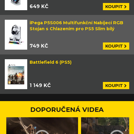
649 KČ
KOUPIT
iPega P5S006 Multifunkční Nabíjecí RGB
Stojan s Chlazením pro PS5 Slim bílý
749 KČ
KOUPIT
Battlefield 6 (PS5)
1 149 KČ
KOUPIT
DOPORUČENÁ VIDEA