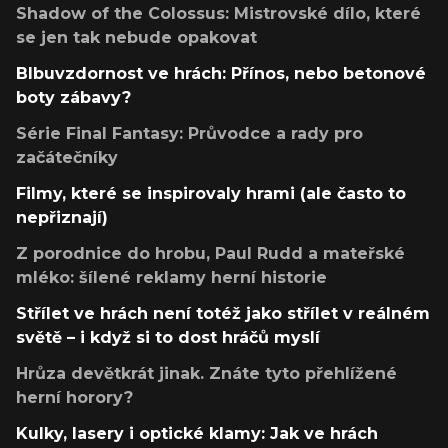
Shadow of the Colossus: Mistrovské dílo, které
se jen tak nebude opakovat
Blbuvzdornost ve hrách: Přínos, nebo betonové
boty zábavy?
Série Final Fantasy: Průvodce a rady pro
začátečníky
Filmy, které se inspirovaly hrami (ale často to
nepřiznají)
Z porodnice do hrobu, Paul Rudd a mateřské
mléko: šílené reklamy herní historie
Střílet ve hrách není totéž jako střílet v reálném
světě – i když si to dost hráčů myslí
Hrůza devětkrát jinak. Znáte tyto přehlížené
herní horory?
Kulky, lasery i optické klamy: Jak ve hrách