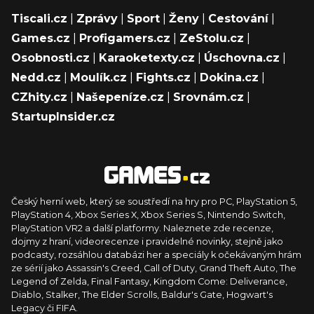
Tiscali.cz
|
Zprávy
|
Sport
|
Ženy
|
Cestování
|
Games.cz
|
Profigamers.cz
|
ZeStolu.cz
|
Osobnosti.cz
|
Karaoketexty.cz
|
Úschovna.cz
|
Nedd.cz
|
Moulík.cz
|
Fights.cz
|
Dokina.cz
|
CZhity.cz
|
Našepeníze.cz
|
Srovnám.cz
|
StartupInsider.cz
Český herní web, který se soustředí na hry pro PC, PlayStation 5,
PlayStation 4, Xbox Series X, Xbox Series S, Nintendo Switch,
PlayStation VR2 a další platformy. Naleznete zde recenze,
dojmy z hraní, videorecenze i pravidelné novinky, stejně jako
podcasty, rozsáhlou databázi her a speciály k očekávaným hrám
ze sérií jako Assassin's Creed, Call of Duty, Grand Theft Auto, The
Legend of Zelda, Final Fantasy, Kingdom Come: Deliverance,
Diablo, Stalker, The Elder Scrolls, Baldur's Gate, Hogwart's
Legacy či FIFA.