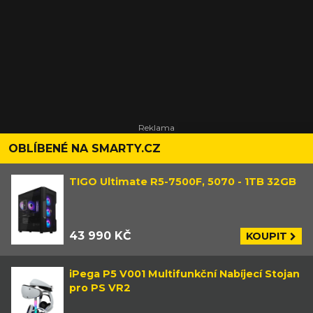
OBLÍBENÉ NA SMARTY.CZ
TIGO Ultimate R5-7500F, 5070 - 1TB 32GB
43 990 KČ
KOUPIT
iPega P5 V001 Multifunkční Nabíjecí Stojan
pro PS VR2