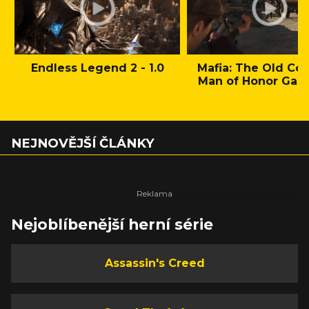
Endless Legend 2 - 1.0
Mafia: The Old Cou
Man of Honor Gam
NEJNOVĚJŠÍ ČLÁNKY
Nejoblíbenější herní série
Assassin's Creed