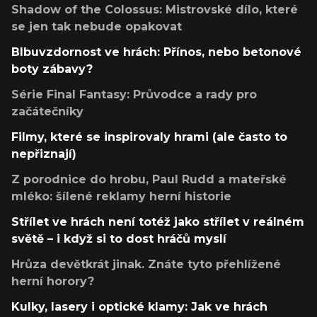
Shadow of the Colossus: Mistrovské dílo, které
se jen tak nebude opakovat
Blbuvzdornost ve hrách: Přínos, nebo betonové
boty zábavy?
Série Final Fantasy: Průvodce a rady pro
začátečníky
Filmy, které se inspirovaly hrami (ale často to
nepřiznají)
Z porodnice do hrobu, Paul Rudd a mateřské
mléko: šílené reklamy herní historie
Střílet ve hrách není totéž jako střílet v reálném
světě – i když si to dost hráčů myslí
Hrůza devětkrát jinak. Znáte tyto přehlížené
herní horory?
Kulky, lasery i optické klamy: Jak ve hrách