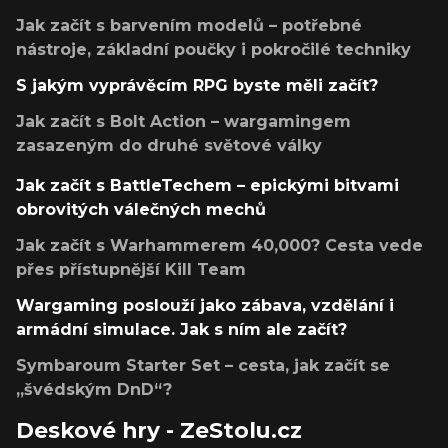
Jak začít s barvením modelů – potřebné
nástroje, základní poučky i pokročilé techniky
S jakým vyprávěcím RPG byste měli začít?
Jak začít s Bolt Action – wargamingem
zasazeným do druhé světové války
Jak začít s BattleTechem – epickými bitvami
obrovitých válečných mechů
Jak začít s Warhammerem 40,000? Cesta vede
přes přístupnější Kill Team
Wargaming poslouží jako zábava, vzdělání i
armádní simulace. Jak s ním ale začít?
Symbaroum Starter Set – cesta, jak začít se
„švédským DnD“?
Deskové hry - ZeStolu.cz