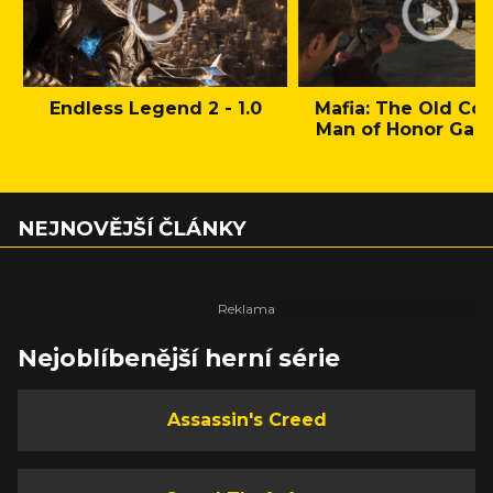
Endless Legend 2 - 1.0
Mafia: The Old Cou
Man of Honor Gam
NEJNOVĚJŠÍ ČLÁNKY
Nejoblíbenější herní série
Assassin's Creed