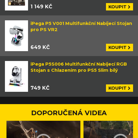
1 149 KČ
KOUPIT
iPega P5 V001 Multifunkční Nabíjecí Stojan
pro PS VR2
649 KČ
KOUPIT
iPega P5S006 Multifunkční Nabíjecí RGB
Stojan s Chlazením pro PS5 Slim bílý
749 KČ
KOUPIT
DOPORUČENÁ VIDEA