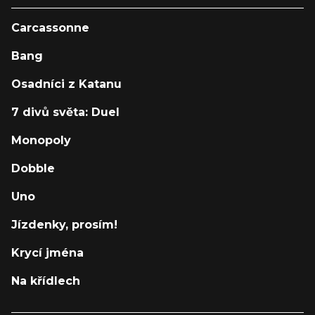
Carcassonne
Bang
Osadníci z Katanu
7 divů světa: Duel
Monopoly
Dobble
Uno
Jízdenky, prosím!
Krycí jména
Na křídlech