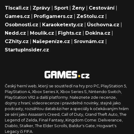
Tiscali.cz
|
Zprávy
|
Sport
|
Ženy
|
Cestování
|
Games.cz
|
Profigamers.cz
|
ZeStolu.cz
|
Osobnosti.cz
|
Karaoketexty.cz
|
Úschovna.cz
|
Nedd.cz
|
Moulík.cz
|
Fights.cz
|
Dokina.cz
|
CZhity.cz
|
Našepeníze.cz
|
Srovnám.cz
|
StartupInsider.cz
Český herní web, který se soustředí na hry pro PC, PlayStation 5,
PlayStation 4, Xbox Series X, Xbox Series S, Nintendo Switch,
PlayStation VR2 a další platformy. Naleznete zde recenze,
dojmy z hraní, videorecenze i pravidelné novinky, stejně jako
podcasty, rozsáhlou databázi her a speciály k očekávaným hrám
ze sérií jako Assassin's Creed, Call of Duty, Grand Theft Auto, The
Legend of Zelda, Final Fantasy, Kingdom Come: Deliverance,
Diablo, Stalker, The Elder Scrolls, Baldur's Gate, Hogwart's
Legacy či FIFA.