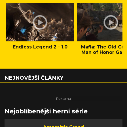
Endless Legend 2 - 1.0
Mafia: The Old Cou
Man of Honor Gam
NEJNOVĚJŠÍ ČLÁNKY
Nejoblíbenější herní série