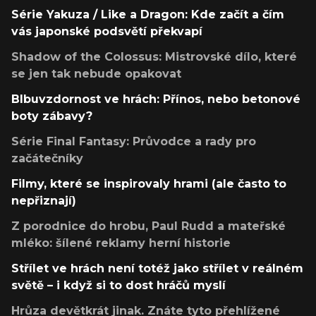
Série Yakuza / Like a Dragon: Kde začít a čím
vás japonské podsvětí překvapí
Shadow of the Colossus: Mistrovské dílo, které
se jen tak nebude opakovat
Blbuvzdornost ve hrách: Přínos, nebo betonové
boty zábavy?
Série Final Fantasy: Průvodce a rady pro
začátečníky
Filmy, které se inspirovaly hrami (ale často to
nepřiznají)
Z porodnice do hrobu, Paul Rudd a mateřské
mléko: šílené reklamy herní historie
Střílet ve hrách není totéž jako střílet v reálném
světě – i když si to dost hráčů myslí
Hrůza devětkrát jinak. Znáte tyto přehlížené