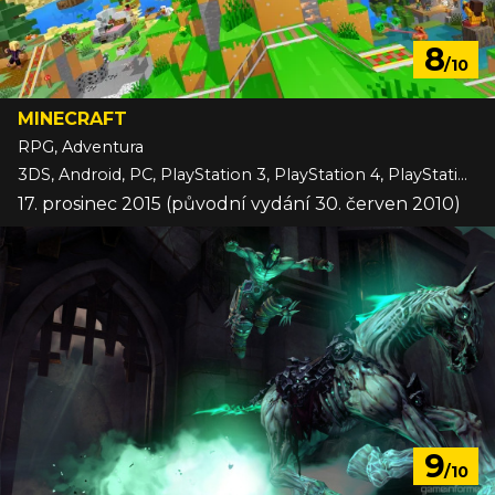
8
/10
MINECRAFT
RPG, Adventura
3DS, Android, PC, PlayStation 3, PlayStation 4, PlayStation 5, Switch, Switch 2, VITA, Wii U, Xbox 360, Xbox One, Xbox Series, iOS
17. prosinec 2015 (původní vydání 30. červen 2010)
9
/10