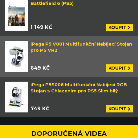
Battlefield 6 (PS5)
1 149 KČ
KOUPIT
iPega P5 V001 Multifunkční Nabíjecí Stojan
pro PS VR2
649 KČ
KOUPIT
iPega P5S006 Multifunkční Nabíjecí RGB
Stojan s Chlazením pro PS5 Slim bílý
749 KČ
KOUPIT
DOPORUČENÁ VIDEA