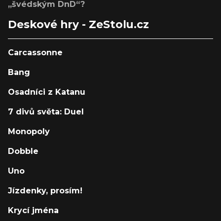
„švédským DnD“?
Deskové hry - ZeStolu.cz
Carcassonne
Bang
Osadníci z Katanu
7 divů světa: Duel
Monopoly
Dobble
Uno
Jízdenky, prosím!
Krycí jména