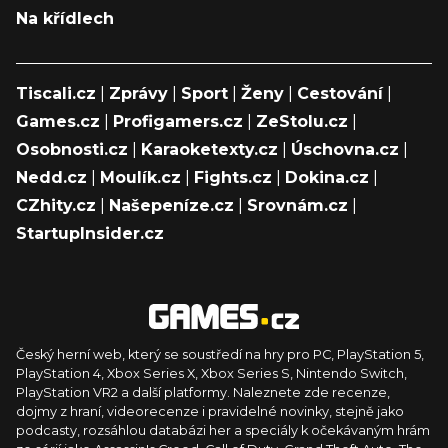
Na křídlech
Tiscali.cz
|
Zprávy
|
Sport
|
Ženy
|
Cestování
|
Games.cz
|
Profigamers.cz
|
ZeStolu.cz
|
Osobnosti.cz
|
Karaoketexty.cz
|
Úschovna.cz
|
Nedd.cz
|
Moulík.cz
|
Fights.cz
|
Dokina.cz
|
CZhity.cz
|
Našepeníze.cz
|
Srovnám.cz
|
StartupInsider.cz
Český herní web, který se soustředí na hry pro PC, PlayStation 5,
PlayStation 4, Xbox Series X, Xbox Series S, Nintendo Switch,
PlayStation VR2 a další platformy. Naleznete zde recenze,
dojmy z hraní, videorecenze i pravidelné novinky, stejně jako
podcasty, rozsáhlou databázi her a speciály k očekávaným hrám