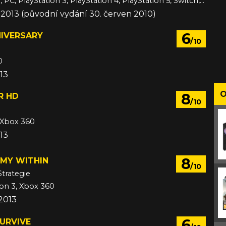
3DS, Android, PC, PlayStation 3, PlayStation 4, PlayStation 5, Switch, Switch 2, VITA, Wii U, Xbox 360, Xbox One, Xbox Series, iOS
c 2013 (původní vydání 30. červen 2010)
6
NIVERSARY
/10
0
13
O
8
R HD
/10
 Xbox 360
13
8
EMY WITHIN
/10
Strategie
ion 3, Xbox 360
 2013
6
URVIVE