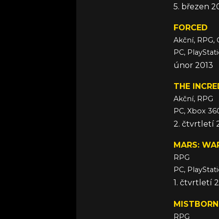
5. březen 2
FORCED
Akční, RPG, 
PC, PlayStat
únor 2013
THE INCRE
Akční, RPG
PC, Xbox 36
2. čtvrtletí
MARS: WA
RPG
PC, PlayStat
1. čtvrtletí 
MISTBORN:
RPG