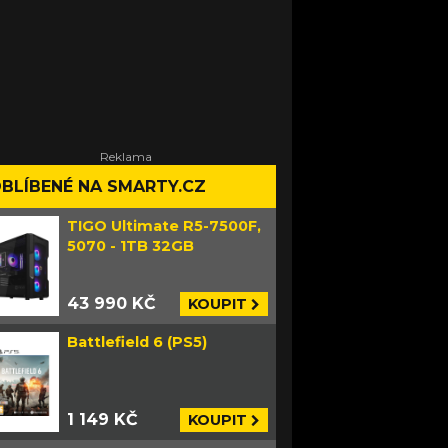
BLÍBENÉ NA SMARTY.CZ
TIGO Ultimate R5-7500F,
5070 - 1TB 32GB
43 990 KČ
KOUPIT
Battlefield 6 (PS5)
1 149 KČ
KOUPIT