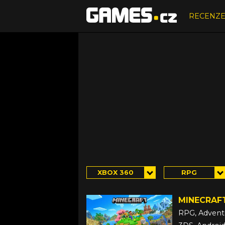
RECENZ
XBOX 360
RPG
MINECRAF
RPG, Advent