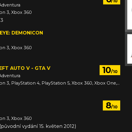
/10
Adventura
ion 3, Xbox 360
13
 EYE: DEMONICON
ion 3, Xbox 360
10
FT AUTO V - GTA V
/10
Adventura
PC, PlayStation 3, PlayStation 4, PlayStation 5, Xbox 360, Xbox One, Xbox Series
8
/10
ion 3, Xbox 360
3 (původní vydání 15. květen 2012)