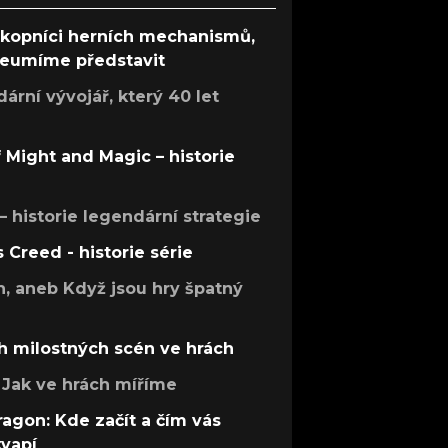
ůkopníci herních mechanismů,
 neumíme představit
rní vývojář, který 40 let
f Might and Magic – historie
 – historie legendární strategie
s Creed - historie série
h, aneb Když jsou hry špatný
h milostných scén ve hrách
Jak ve hrách míříme
ragon: Kde začít a čím vás
kvapí