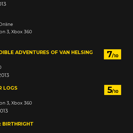
013
Online
ion 3, Xbox 360
7
DIBLE ADVENTURES OF VAN HELSING
/10
0
 2013
5
R LOGS
/10
ion 3, Xbox 360
2013
 BIRTHRIGHT