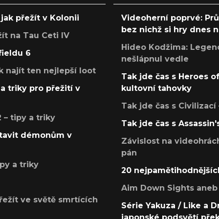
jak přežít v Kolonii
Videoherní poprvé: Pr
bez nichž si hry dnes
žít na Tau Ceti IV
Hideo Kodžima: Legendá
fieldu 6
nešlápnul vedle
k najít ten nejlepší loot
Tak jde čas s Heroes o
a triky pro přežití v
kultovní tahovky
Tak jde čas s Civilizací
 tipy a triky
Tak jde čas s Assassin'
postavit démonům v
Závislost na videohrác
pán
py a triky
20 nejpamětihodnějšíc
Aim Down Sights aneb 
přežít ve světě smrtících
Série Yakuza / Like a D
japonské podsvětí pře