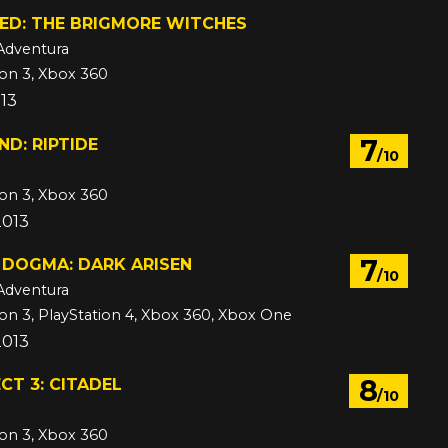
ED: THE BRIGMORE WITCHES
Adventura
ion 3, Xbox 360
013
7
ND: RIPTIDE
/10
ion 3, Xbox 360
2013
7
 DOGMA: DARK ARISEN
/10
Adventura
ion 3, PlayStation 4, Xbox 360, Xbox One
2013
8
CT 3: CITADEL
/10
ion 3, Xbox 360