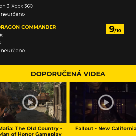
ion 3, Xbox 360
e neurčeno
9
: DRAGON COMMANDER
/10
ie
0
e neurčeno
DOPORUČENÁ VIDEA
Mafia: The Old Country -
Fallout - New Californi
Man of Honor Gameplay