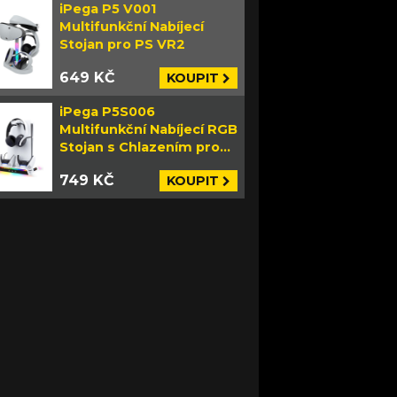
iPega P5 V001
Multifunkční Nabíjecí
Stojan pro PS VR2
649 KČ
KOUPIT
iPega P5S006
Multifunkční Nabíjecí RGB
Stojan s Chlazením pro
PS5 Slim bílý
749 KČ
KOUPIT