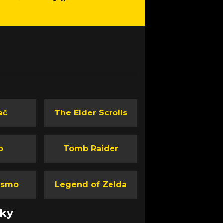
ač
The Elder Scrolls
o
Tomb Raider
ismo
Legend of Zelda
nky