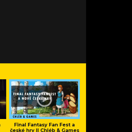
a
Final Fantasy Fan Fest a
Company of Heroes 
české hry || Chléb & Games
Stand - Trail