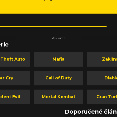
rie
 Theft Auto
Mafia
Zaklín
ar Cry
Call of Duty
Diabl
dent Evil
Mortal Kombat
Gran Tur
Doporučené člá