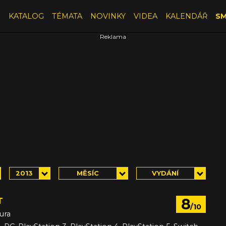
E
KATALOG
TÉMATA
NOVINKY
VIDEA
KALENDÁŘ
SM
2013
MĚSÍC
VYDÁNÍ
8
T
/10
ura