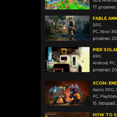
17. prosine
FABLE AN
RPG
PC, Xbox 36
prosinec 20
PIER SOLA
RPG
Android, PC,
prosinec 20
XCOM: EN
Akční, RPG, 
PC, PlayStat
15. listopad
HOW TO S