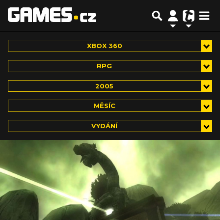
XBOX 360
RPG
2005
MĚSÍC
VYDÁNÍ