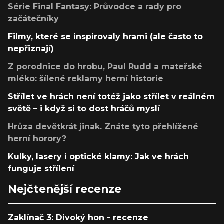
Série Final Fantasy: Průvodce a rady pro
začátečníky
Filmy, které se inspirovaly hrami (ale často to
nepřiznají)
Z porodnice do hrobu, Paul Rudd a mateřské
mléko: šílené reklamy herní historie
Střílet ve hrách není totéž jako střílet v reálném
světě – i když si to dost hráčů myslí
Hrůza devětkrát jinak. Znáte tyto přehlížené
herní horory?
Kulky, lasery i optické klamy: Jak ve hrách
funguje střílení
Nejčtenější recenze
Zaklínač 3: Divoký hon - recenze