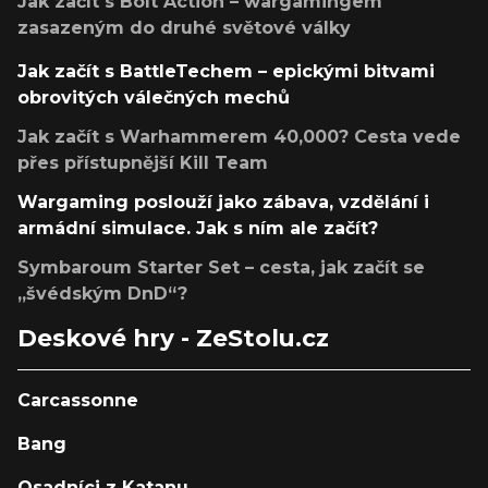
Jak začít s Bolt Action – wargamingem
zasazeným do druhé světové války
Jak začít s BattleTechem – epickými bitvami
obrovitých válečných mechů
Jak začít s Warhammerem 40,000? Cesta vede
přes přístupnější Kill Team
Wargaming poslouží jako zábava, vzdělání i
armádní simulace. Jak s ním ale začít?
Symbaroum Starter Set – cesta, jak začít se
„švédským DnD“?
Deskové hry - ZeStolu.cz
Carcassonne
Bang
Osadníci z Katanu