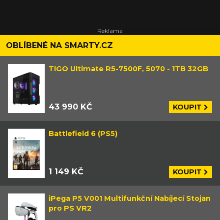
OBLÍBENÉ NA SMARTY.CZ
TIGO Ultimate R5-7500F, 5070 - 1TB 32GB
43 990 KČ
KOUPIT
Battlefield 6 (PS5)
1 149 KČ
KOUPIT
iPega P5 V001 Multifunkční Nabíjecí Stojan
pro PS VR2