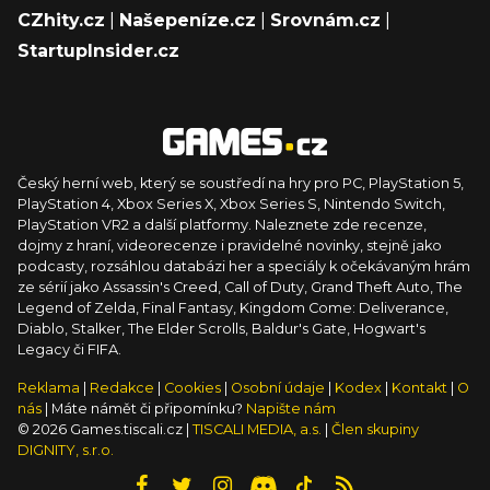
CZhity.cz
|
Našepeníze.cz
|
Srovnám.cz
|
StartupInsider.cz
Český herní web, který se soustředí na hry pro PC, PlayStation 5,
PlayStation 4, Xbox Series X, Xbox Series S, Nintendo Switch,
PlayStation VR2 a další platformy. Naleznete zde recenze,
dojmy z hraní, videorecenze i pravidelné novinky, stejně jako
podcasty, rozsáhlou databázi her a speciály k očekávaným hrám
ze sérií jako Assassin's Creed, Call of Duty, Grand Theft Auto, The
Legend of Zelda, Final Fantasy, Kingdom Come: Deliverance,
Diablo, Stalker, The Elder Scrolls, Baldur's Gate, Hogwart's
Legacy či FIFA.
Reklama
|
Redakce
|
Cookies
|
Osobní údaje
|
Kodex
|
Kontakt
|
O
nás
| Máte námět či připomínku?
Napište nám
© 2026 Games.tiscali.cz |
TISCALI MEDIA, a.s.
|
Člen skupiny
DIGNITY, s.r.o.