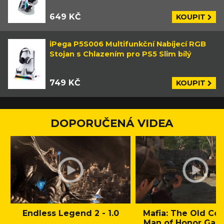
649 KČ
KOUPIT
iPega P5S006 Multifunkční Nabíjecí RGB
Stojan s Chlazením pro PS5 Slim bílý
749 KČ
KOUPIT
DOPORUČENÁ VIDEA
Endless Legend 2 - 1.0
Mafia: The Old Cou
Man of Honor Gam