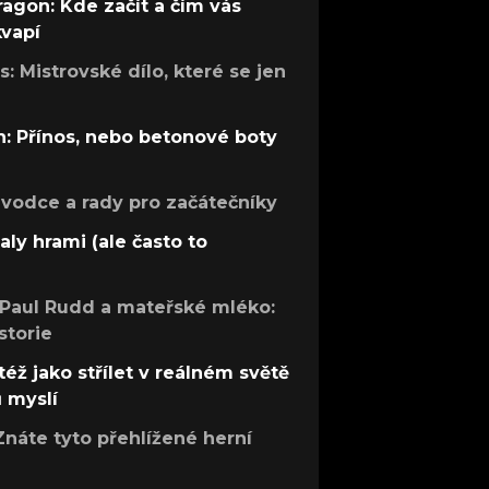
ragon: Kde začít a čím vás
kvapí
: Mistrovské dílo, které se jen
: Přínos, nebo betonové boty
růvodce a rady pro začátečníky
aly hrami (ale často to
 Paul Rudd a mateřské mléko:
storie
též jako střílet v reálném světě
ů myslí
Znáte tyto přehlížené herní