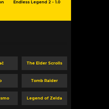
on
Endless Legend 2 - 1.0
Mafia: The Old Co
Man of Honor Ga
ač
The Elder Scrolls
o
Tomb Raider
ismo
Legend of Zelda