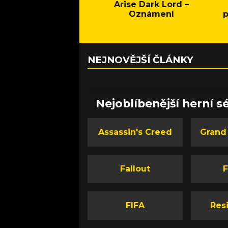
Arise Dark Lord –
Oznámení
p
NEJNOVĚJŠÍ ČLÁNKY
Nejoblíbenější herní sé
Assassin's Creed
Grand
Fallout
F
FIFA
Resi