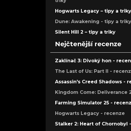
triky
Hogwarts Legacy – tipy a trik
Dune: Awakening - tipy a trik
Silent Hill 2 – tipy a triky
Nejčtenější recenze
Zaklínač 3: Divoký hon - rece
The Last of Us: Part II - recen
Assassin's Creed Shadows - 
Kingdom Come: Deliverance 2
Farming Simulator 25 - recen
Hogwarts Legacy - recenze
Stalker 2: Heart of Chornobyl 