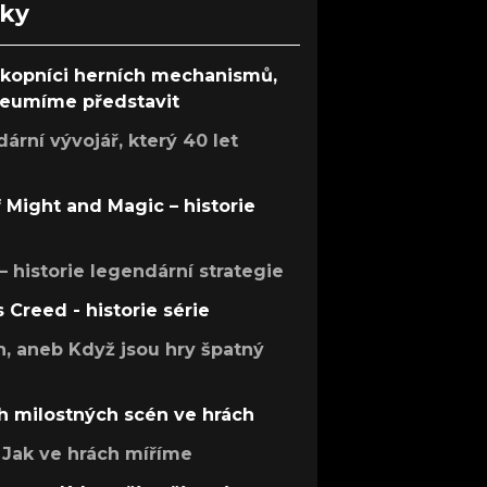
nky
ůkopníci herních mechanismů,
 neumíme představit
rní vývojář, který 40 let
f Might and Magic – historie
 – historie legendární strategie
s Creed - historie série
h, aneb Když jsou hry špatný
h milostných scén ve hrách
Jak ve hrách míříme