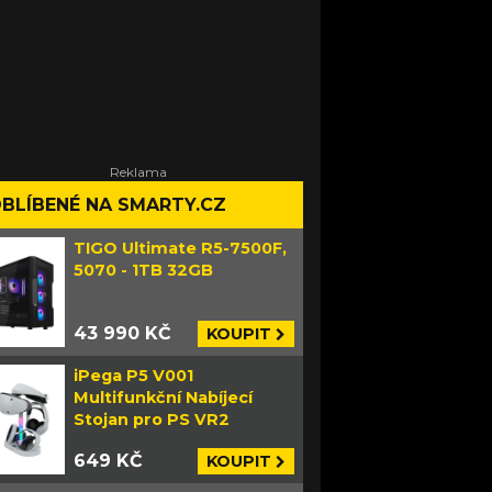
BLÍBENÉ NA SMARTY.CZ
TIGO Ultimate R5-7500F,
5070 - 1TB 32GB
43 990 KČ
KOUPIT
iPega P5 V001
Multifunkční Nabíjecí
Stojan pro PS VR2
649 KČ
KOUPIT