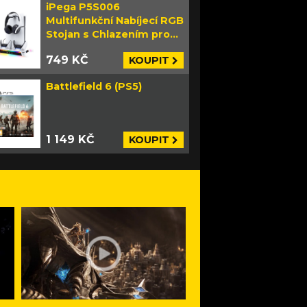
iPega P5S006
Multifunkční Nabíjecí RGB
Stojan s Chlazením pro
PS5 Slim bílý
749 KČ
KOUPIT
Battlefield 6 (PS5)
1 149 KČ
KOUPIT