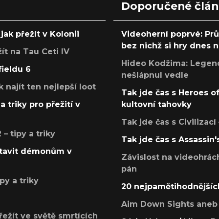
Doporučené člá
jak přežít v Kolonii
Videoherní poprvé: Pr
bez nichž si hry dnes
žít na Tau Ceti IV
Hideo Kodžima: Legendá
fieldu 6
nešlápnul vedle
k najít ten nejlepší loot
Tak jde čas s Heroes o
a triky pro přežití v
kultovní tahovky
Tak jde čas s Civilizací
 tipy a triky
Tak jde čas s Assassin'
postavit démonům v
Závislost na videohrác
pán
py a triky
20 nejpamětihodnějšíc
Aim Down Sights aneb 
přežít ve světě smrtících