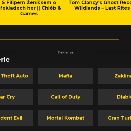
S Filipem Ženíškem o
Tom Clancy's Ghost Rec
řekladech her || Chléb &
Wildlands – Last Rites
Games
rie
 Theft Auto
Mafia
Zaklín
ar Cry
Call of Duty
Diabl
dent Evil
Mortal Kombat
Gran Tur