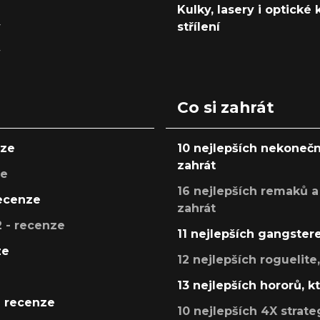
Kulky, lasery i optické
y
střílení
y
Co si zahrát
nze
10 nejlepších nekonečn
zahrát
ze
16 nejlepších remaků a
recenze
zahrát
 - recenze
11 nejlepších gangstere
ze
12 nejlepších roguelite
13 nejlepších hororů, k
- recenze
10 nejlepších 4X strate