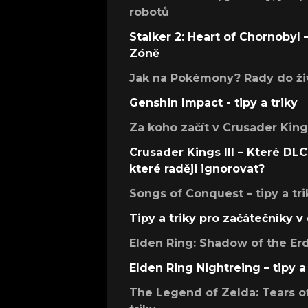
robotů
Stalker 2: Heart of Chornobyl – 
Zóně
Jak na Pokémony? Rady do živ
Genshin Impact - tipy a triky
Za koho začít v Crusader Kings
Crusader Kings III – Které DLC 
které raději ignorovat?
Songs of Conquest – tipy a tri
Tipy a triky pro začátečníky 
Elden Ring: Shadow of the Erdt
Elden Ring Nightreing – tipy a 
The Legend of Zelda: Tears of