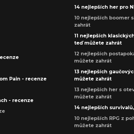
14 nejlepších her pro 
10 nejlepších boomer s
zahrát
11 nejlepších klasickýc
teď můžete zahrát
12 nejlepších postapoka
recenze
můžete zahrát
13 nejlepších gaučových
tom Pain - recenze
můžete zahrát
13 nejlepších her s ot
můžete zahrát
ach - recenze
14 nejlepších survivalů
ze
10 nejlepších RPG z poh
můžete zahrát