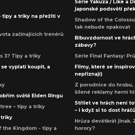
Série Yakuza / Like a D
japonské podsvětí pře
tipy a triky na přežití v
Shadow of the Colossus
tak nebude opakovat
ota začínajících trenérů
Blbuvzdornost ve hrách
zábavy?
 3? Tipy a triky
Série Final Fantasy: P
se vyplatí koupit, a
Filmy, které se inspirov
nepřiznají)
ky
Z porodnice do hrobu,
šílené reklamy herní hi
v obřím světě Elden Ringu
Střílet ve hrách není to
ree – tipy a triky
– i když si to dost hráč
triky
Hrůza devětkrát jinak. 
 the Kingdom - tipy a
horory?