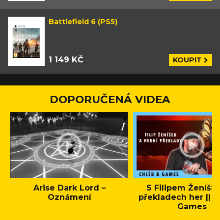
Battlefield 6 (PS5)
1 149 KČ
KOUPIT
DOPORUČENÁ VIDEA
Arise Dark Lord –
S Filipem Ženíšk
Oznámení
překladech her || C
Games