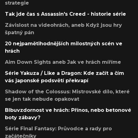
strategie
Tak jde čas s Assassin's Creed - historie série
Závislost na videohrách, aneb Když jsou hry
špatný pán
20 nejpamětihodnějších milostných scén ve
hrách
Aim Down Sights aneb Jak ve hrách míříme
Série Yakuza / Like a Dragon: Kde začít a čím
vás japonské podsvětí překvapí
Shadow of the Colossus: Mistrovské dílo, které
se jen tak nebude opakovat
Blbuvzdornost ve hrách: Přínos, nebo betonové
boty zábavy?
Série Final Fantasy: Průvodce a rady pro
začátečníky