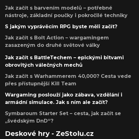
Jak začít s barvením modelů – potřebné
nástroje, základní poučky i pokročilé techniky
S jakým vyprávěcím RPG byste měli začít?
Jak začít s Bolt Action – wargamingem
zasazeným do druhé světové války
Jak začít s BattleTechem – epickými bitvami
obrovitých válečných mechů
Jak začít s Warhammerem 40,000? Cesta vede
přes přístupnější Kill Team
Wargaming poslouží jako zábava, vzdělání i
armádní simulace. Jak s ním ale začít?
Symbaroum Starter Set – cesta, jak začít se
„švédským DnD“?
Deskové hry - ZeStolu.cz