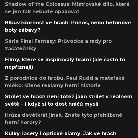
Shadow of the Colossus: Mistrovské dílo, které
se jen tak nebude opakovat
Blbuvzdornost ve hrách: Přínos, nebo betonové
boty zábavy?
Série Final Fantasy: Průvodce a rady pro
začátečníky
Filmy, které se inspirovaly hrami (ale často to
nepřiznají)
Z porodnice do hrobu, Paul Rudd a mateřské
mléko: šílené reklamy herní historie
Střílet ve hrách není totéž jako střílet v reálném
světě – i když si to dost hráčů myslí
Hrůza devětkrát jinak. Znáte tyto přehlížené
herní horory?
Kulky, lasery i optické klamy: Jak ve hrách