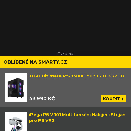
OBLÍBENÉ NA SMARTY.CZ
TIGO Ultimate R5-7500F, 5070 - 1TB 32GB
43 990 KČ
KOUPIT
iPega P5 V001 Multifunkční Nabíjecí Stojan
pro PS VR2