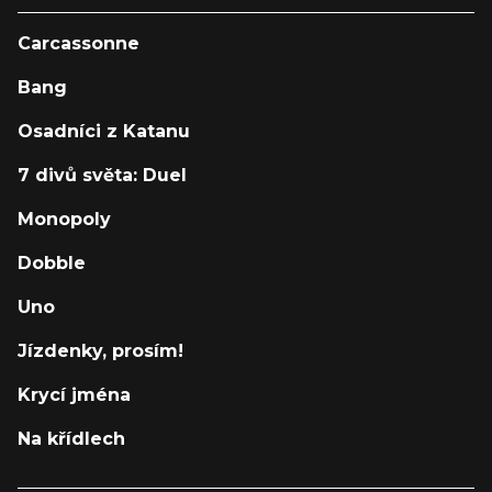
Carcassonne
Bang
Osadníci z Katanu
7 divů světa: Duel
Monopoly
Dobble
Uno
Jízdenky, prosím!
Krycí jména
Na křídlech