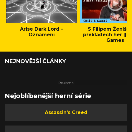
Arise Dark Lord –
S Filipem Ženíšk
Oznámení
překladech her || C
Games
NEJNOVĚJŠÍ ČLÁNKY
Nejoblíbenější herní série
Assassin's Creed