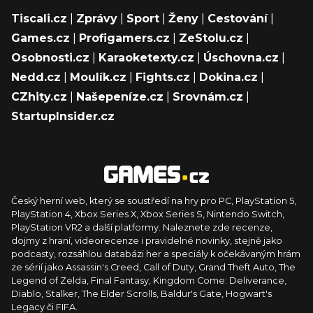
Tiscali.cz
|
Zprávy
|
Sport
|
Ženy
|
Cestování
|
Games.cz
|
Profigamers.cz
|
ZeStolu.cz
|
Osobnosti.cz
|
Karaoketexty.cz
|
Úschovna.cz
|
Nedd.cz
|
Moulík.cz
|
Fights.cz
|
Dokina.cz
|
CZhity.cz
|
Našepeníze.cz
|
Srovnám.cz
|
StartupInsider.cz
Český herní web, který se soustředí na hry pro PC, PlayStation 5,
PlayStation 4, Xbox Series X, Xbox Series S, Nintendo Switch,
PlayStation VR2 a další platformy. Naleznete zde recenze,
dojmy z hraní, videorecenze i pravidelné novinky, stejně jako
podcasty, rozsáhlou databázi her a speciály k očekávaným hrám
ze sérií jako Assassin's Creed, Call of Duty, Grand Theft Auto, The
Legend of Zelda, Final Fantasy, Kingdom Come: Deliverance,
Diablo, Stalker, The Elder Scrolls, Baldur's Gate, Hogwart's
Legacy či FIFA.