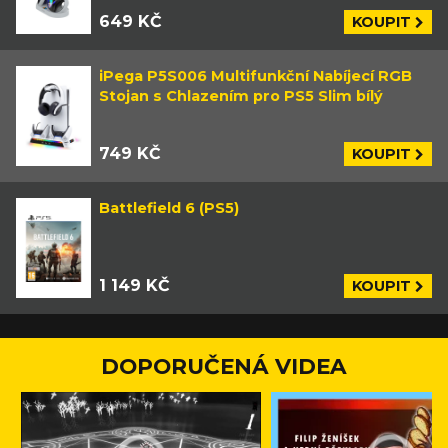
649 KČ
KOUPIT
iPega P5S006 Multifunkční Nabíjecí RGB
Stojan s Chlazením pro PS5 Slim bílý
749 KČ
KOUPIT
Battlefield 6 (PS5)
1 149 KČ
KOUPIT
DOPORUČENÁ VIDEA