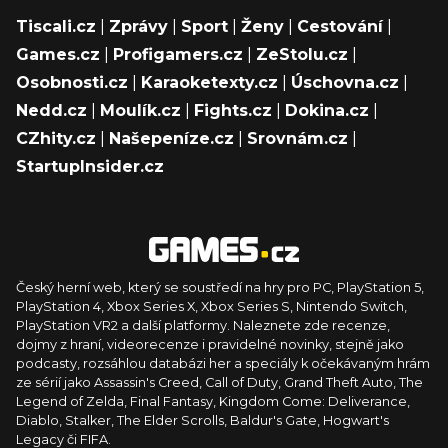
Tiscali.cz
|
Zprávy
|
Sport
|
Ženy
|
Cestování
|
Games.cz
|
Profigamers.cz
|
ZeStolu.cz
|
Osobnosti.cz
|
Karaoketexty.cz
|
Úschovna.cz
|
Nedd.cz
|
Moulík.cz
|
Fights.cz
|
Dokina.cz
|
CZhity.cz
|
Našepeníze.cz
|
Srovnám.cz
|
StartupInsider.cz
Český herní web, který se soustředí na hry pro PC, PlayStation 5,
PlayStation 4, Xbox Series X, Xbox Series S, Nintendo Switch,
PlayStation VR2 a další platformy. Naleznete zde recenze,
dojmy z hraní, videorecenze i pravidelné novinky, stejně jako
podcasty, rozsáhlou databázi her a speciály k očekávaným hrám
ze sérií jako Assassin's Creed, Call of Duty, Grand Theft Auto, The
Legend of Zelda, Final Fantasy, Kingdom Come: Deliverance,
Diablo, Stalker, The Elder Scrolls, Baldur's Gate, Hogwart's
Legacy či FIFA.