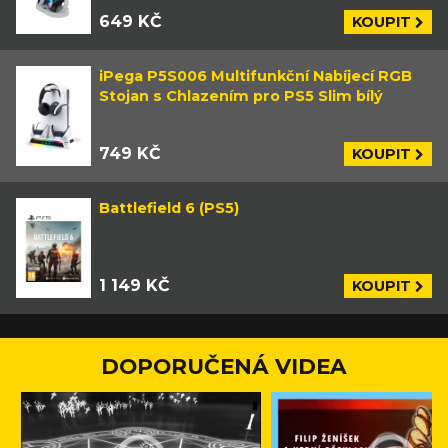
649 KČ
KOUPIT
iPega P5S006 Multifunkční Nabíjecí RGB
Stojan s Chlazením pro PS5 Slim bílý
749 KČ
KOUPIT
Battlefield 6 (PS5)
1 149 KČ
KOUPIT
DOPORUČENÁ VIDEA