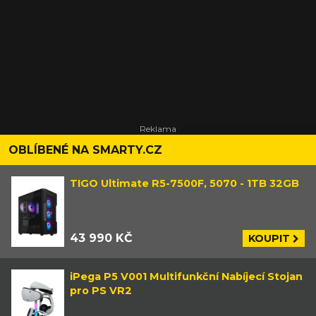
OBLÍBENÉ NA SMARTY.CZ
TIGO Ultimate R5-7500F, 5070 - 1TB 32GB
43 990 KČ
KOUPIT
iPega P5 V001 Multifunkční Nabíjecí Stojan
pro PS VR2