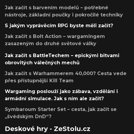
Jak začít s barvením modelů – potřebné
nástroje, základní poučky i pokročilé techniky
S jakým vyprávěcím RPG byste měli začít?
Jak začít s Bolt Action – wargamingem
zasazeným do druhé světové války
Jak začít s BattleTechem – epickými bitvami
obrovitých válečných mechů
Jak začít s Warhammerem 40,000? Cesta vede
přes přístupnější Kill Team
Wargaming poslouží jako zábava, vzdělání i
armádní simulace. Jak s ním ale začít?
Symbaroum Starter Set – cesta, jak začít se
„švédským DnD“?
Deskové hry - ZeStolu.cz