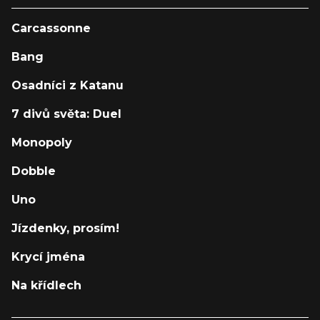
Carcassonne
Bang
Osadníci z Katanu
7 divů světa: Duel
Monopoly
Dobble
Uno
Jízdenky, prosím!
Krycí jména
Na křídlech