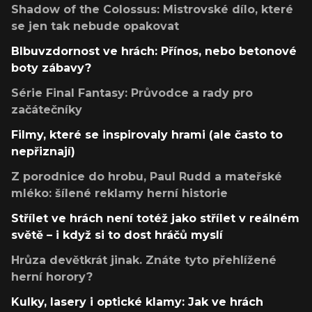
Shadow of the Colossus: Mistrovské dílo, které
se jen tak nebude opakovat
Blbuvzdornost ve hrách: Přínos, nebo betonové
boty zábavy?
Série Final Fantasy: Průvodce a rady pro
začátečníky
Filmy, které se inspirovaly hrami (ale často to
nepřiznají)
Z porodnice do hrobu, Paul Rudd a mateřské
mléko: šílené reklamy herní historie
Střílet ve hrách není totéž jako střílet v reálném
světě – i když si to dost hráčů myslí
Hrůza devětkrát jinak. Znáte tyto přehlížené
herní horory?
Kulky, lasery i optické klamy: Jak ve hrách