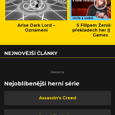
Arise Dark Lord –
S Filipem Ženíšk
Oznámení
překladech her || C
Games
NEJNOVĚJŠÍ ČLÁNKY
Nejoblíbenější herní série
Assassin's Creed