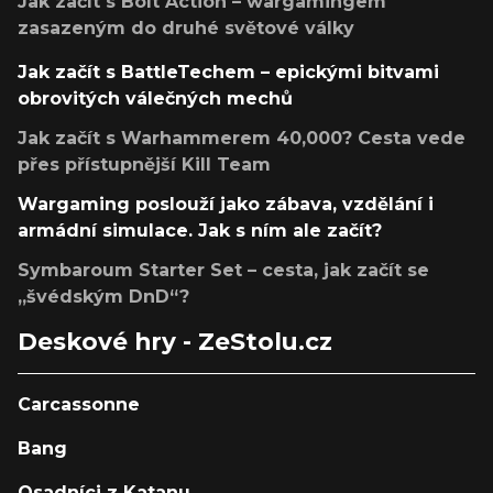
Jak začít s Bolt Action – wargamingem
zasazeným do druhé světové války
Jak začít s BattleTechem – epickými bitvami
obrovitých válečných mechů
Jak začít s Warhammerem 40,000? Cesta vede
přes přístupnější Kill Team
Wargaming poslouží jako zábava, vzdělání i
armádní simulace. Jak s ním ale začít?
Symbaroum Starter Set – cesta, jak začít se
„švédským DnD“?
Deskové hry - ZeStolu.cz
Carcassonne
Bang
Osadníci z Katanu