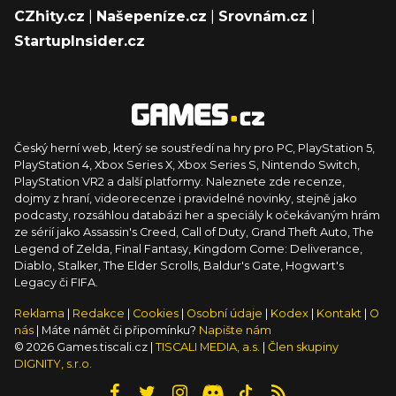
CZhity.cz
|
Našepeníze.cz
|
Srovnám.cz
|
StartupInsider.cz
Český herní web, který se soustředí na hry pro PC, PlayStation 5,
PlayStation 4, Xbox Series X, Xbox Series S, Nintendo Switch,
PlayStation VR2 a další platformy. Naleznete zde recenze,
dojmy z hraní, videorecenze i pravidelné novinky, stejně jako
podcasty, rozsáhlou databázi her a speciály k očekávaným hrám
ze sérií jako Assassin's Creed, Call of Duty, Grand Theft Auto, The
Legend of Zelda, Final Fantasy, Kingdom Come: Deliverance,
Diablo, Stalker, The Elder Scrolls, Baldur's Gate, Hogwart's
Legacy či FIFA.
Reklama
|
Redakce
|
Cookies
|
Osobní údaje
|
Kodex
|
Kontakt
|
O
nás
| Máte námět či připomínku?
Napište nám
© 2026 Games.tiscali.cz |
TISCALI MEDIA, a.s.
|
Člen skupiny
DIGNITY, s.r.o.