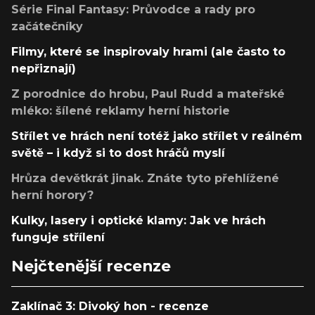
Série Final Fantasy: Průvodce a rady pro
začátečníky
Filmy, které se inspirovaly hrami (ale často to
nepřiznají)
Z porodnice do hrobu, Paul Rudd a mateřské
mléko: šílené reklamy herní historie
Střílet ve hrách není totéž jako střílet v reálném
světě – i když si to dost hráčů myslí
Hrůza devětkrát jinak. Znáte tyto přehlížené
herní horory?
Kulky, lasery i optické klamy: Jak ve hrách
funguje střílení
Nejčtenější recenze
Zaklínač 3: Divoký hon - recenze