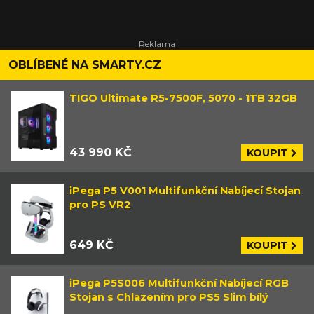
OBLÍBENÉ NA SMARTY.CZ
TIGO Ultimate R5-7500F, 5070 - 1TB 32GB
43 990 KČ
KOUPIT
iPega P5 V001 Multifunkční Nabíjecí Stojan
pro PS VR2
649 KČ
KOUPIT
iPega P5S006 Multifunkční Nabíjecí RGB
Stojan s Chlazením pro PS5 Slim bílý