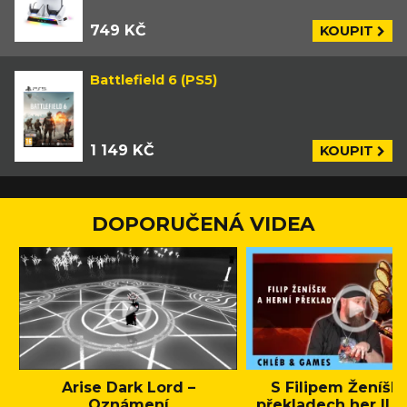
749 KČ
KOUPIT
Battlefield 6 (PS5)
1 149 KČ
KOUPIT
DOPORUČENÁ VIDEA
Arise Dark Lord –
S Filipem Ženíšk
Oznámení
překladech her || C