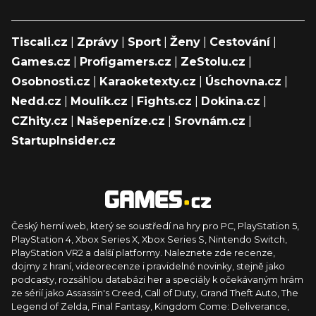
Tiscali.cz
|
Zprávy
|
Sport
|
Ženy
|
Cestování
|
Games.cz
|
Profigamers.cz
|
ZeStolu.cz
|
Osobnosti.cz
|
Karaoketexty.cz
|
Úschovna.cz
|
Nedd.cz
|
Moulík.cz
|
Fights.cz
|
Dokina.cz
|
CZhity.cz
|
Našepeníze.cz
|
Srovnám.cz
|
StartupInsider.cz
Český herní web, který se soustředí na hry pro PC, PlayStation 5,
PlayStation 4, Xbox Series X, Xbox Series S, Nintendo Switch,
PlayStation VR2 a další platformy. Naleznete zde recenze,
dojmy z hraní, videorecenze i pravidelné novinky, stejně jako
podcasty, rozsáhlou databázi her a speciály k očekávaným hrám
ze sérií jako Assassin's Creed, Call of Duty, Grand Theft Auto, The
Legend of Zelda, Final Fantasy, Kingdom Come: Deliverance,