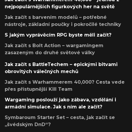
nejpopulárnějších figurkových her na světě
Jak začít s barvením modelů – potřebné
nástroje, základní poučky i pokročilé techniky
S jakým vyprávěcím RPG byste měli začít?
Jak začít s Bolt Action – wargamingem
zasazeným do druhé světové války
Jak začít s BattleTechem – epickými bitvami
obrovitých válečných mechů
Jak začít s Warhammerem 40,000? Cesta vede
přes přístupnější Kill Team
Wargaming poslouží jako zábava, vzdělání i
armádní simulace. Jak s ním ale začít?
Symbaroum Starter Set – cesta, jak začít se
„švédským DnD“?