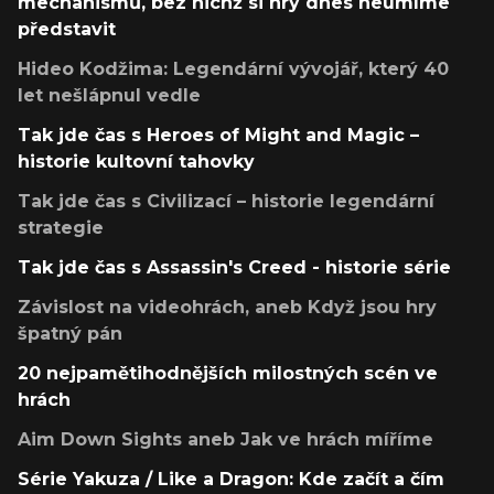
mechanismů, bez nichž si hry dnes neumíme
představit
Hideo Kodžima: Legendární vývojář, který 40
let nešlápnul vedle
Tak jde čas s Heroes of Might and Magic –
historie kultovní tahovky
Tak jde čas s Civilizací – historie legendární
strategie
Tak jde čas s Assassin's Creed - historie série
Závislost na videohrách, aneb Když jsou hry
špatný pán
20 nejpamětihodnějších milostných scén ve
hrách
Aim Down Sights aneb Jak ve hrách míříme
Série Yakuza / Like a Dragon: Kde začít a čím