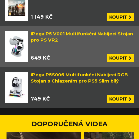
1 149 KČ
KOUPIT
iPega P5 V001 Multifunkční Nabíjecí Stojan
pro PS VR2
649 KČ
KOUPIT
iPega P5S006 Multifunkční Nabíjecí RGB
Stojan s Chlazením pro PS5 Slim bílý
749 KČ
KOUPIT
DOPORUČENÁ VIDEA