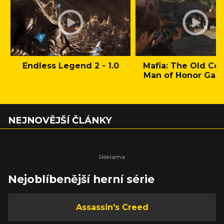
Endless Legend 2 - 1.0
Mafia: The Old Cou
Man of Honor Gam
NEJNOVĚJŠÍ ČLÁNKY
Nejoblíbenější herní série
Assassin's Creed