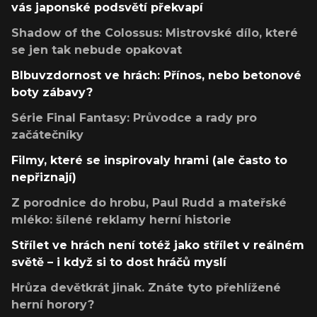
vás japonské podsvětí překvapí
Shadow of the Colossus: Mistrovské dílo, které
se jen tak nebude opakovat
Blbuvzdornost ve hrách: Přínos, nebo betonové
boty zábavy?
Série Final Fantasy: Průvodce a rady pro
začátečníky
Filmy, které se inspirovaly hrami (ale často to
nepřiznají)
Z porodnice do hrobu, Paul Rudd a mateřské
mléko: šílené reklamy herní historie
Střílet ve hrách není totéž jako střílet v reálném
světě – i když si to dost hráčů myslí
Hrůza devětkrát jinak. Znáte tyto přehlížené
herní horory?