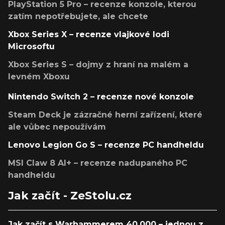
PlayStation 5 Pro – recenze konzole, kterou
zatím nepotřebujete, ale chcete
Xbox Series X – recenze vlajkové lodi
Microsoftu
Xbox Series S – dojmy z hraní na malém a
levném Xboxu
Nintendo Switch 2 – recenze nové konzole
Steam Deck je zázračné herní zařízení, které
ale vůbec nepoužívám
Lenovo Legion Go S – recenze PC handheldu
MSI Claw 8 AI+ – recenze nadupaného PC
handheldu
Jak začít - ZeStolu.cz
Jak začít s Warhammerem 40,000 – jednou z