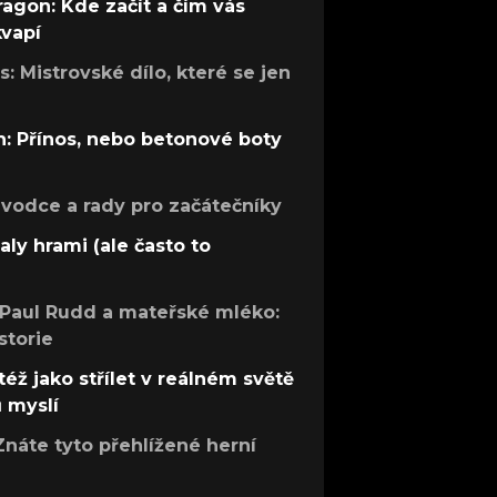
ragon: Kde začít a čím vás
kvapí
: Mistrovské dílo, které se jen
: Přínos, nebo betonové boty
růvodce a rady pro začátečníky
aly hrami (ale často to
 Paul Rudd a mateřské mléko:
storie
též jako střílet v reálném světě
ů myslí
Znáte tyto přehlížené herní