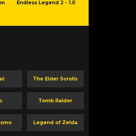
on
Endless Legend 2 - 1.0
Mafia: The Old Co
Man of Honor Ga
ač
The Elder Scrolls
o
Tomb Raider
ismo
Legend of Zelda