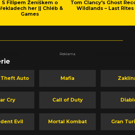
S Filipem Ženíškem o
Tom Clancy's Ghost Rec
řekladech her || Chléb &
Wildlands – Last Rites
Games
rie
 Theft Auto
Mafia
Zaklín
ar Cry
Call of Duty
Diabl
dent Evil
Mortal Kombat
Gran Tur