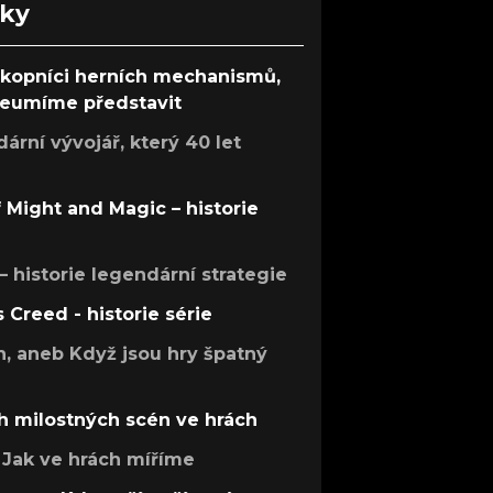
nky
ůkopníci herních mechanismů,
 neumíme představit
rní vývojář, který 40 let
f Might and Magic – historie
 – historie legendární strategie
s Creed - historie série
h, aneb Když jsou hry špatný
h milostných scén ve hrách
Jak ve hrách míříme