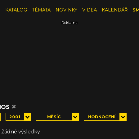
E
KATALOG
TÉMATA
NOVINKY
VIDEA
KALENDÁŘ
SM
×
IOS
2001
MĚSÍC
HODNOCENÍ
Žádné výsledky