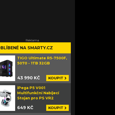
BLÍBENÉ NA SMARTY.CZ
TIGO Ultimate R5-7500F,
5070 - 1TB 32GB
43 990 KČ
KOUPIT
iPega P5 V001
Multifunkční Nabíjecí
Stojan pro PS VR2
649 KČ
KOUPIT