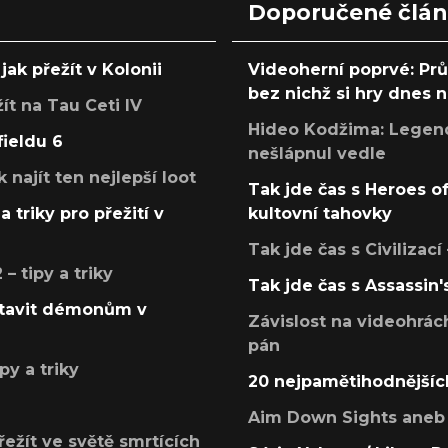
Doporučené člá
jak přežít v Kolonii
Videoherní poprvé: Pr
bez nichž si hry dnes
žít na Tau Ceti IV
Hideo Kodžima: Legendá
fieldu 6
nešlápnul vedle
k najít ten nejlepší loot
Tak jde čas s Heroes o
a triky pro přežití v
kultovní tahovky
Tak jde čas s Civilizací
 tipy a triky
Tak jde čas s Assassin'
postavit démonům v
Závislost na videohrác
pán
py a triky
20 nejpamětihodnějšíc
Aim Down Sights aneb 
přežít ve světě smrtících