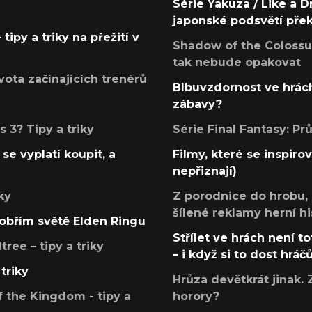
Série Yakuza / Like a D
japonské podsvětí pře
tipy a triky na přežití v
Shadow of the Colossus
tak nebude opakovat
ota začínajících trenérů
Blbuvzdornost ve hrách
zábavy?
 3? Tipy a triky
Série Final Fantasy: P
se vyplatí koupit, a
Filmy, které se inspirov
nepřiznají)
ky
Z porodnice do hrobu,
šílené reklamy herní hi
v obřím světě Elden Ringu
Střílet ve hrách není to
ree – tipy a triky
– i když si to dost hráč
triky
Hrůza devětkrát jinak. 
 the Kingdom - tipy a
horory?