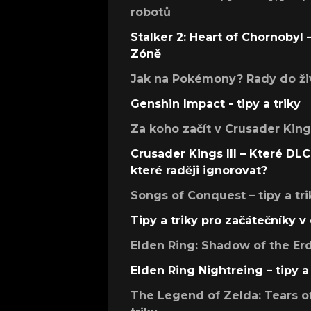
robotů
Stalker 2: Heart of Chornobyl – 
Zóně
Jak na Pokémony? Rady do živ
Genshin Impact - tipy a triky
Za koho začít v Crusader Kings
Crusader Kings III – Které DLC 
které raději ignorovat?
Songs of Conquest – tipy a tri
Tipy a triky pro začátečníky 
Elden Ring: Shadow of the Erdt
Elden Ring Nightreing – tipy a 
The Legend of Zelda: Tears of