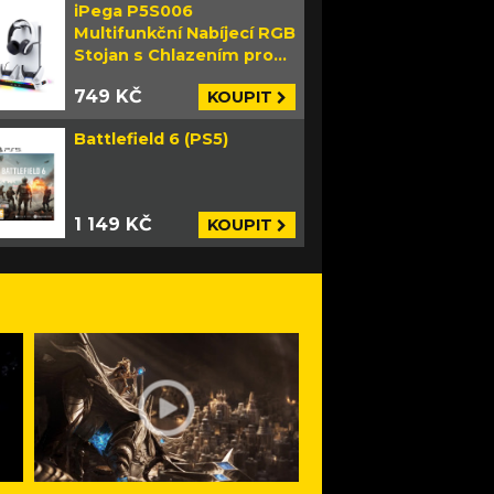
iPega P5S006
Multifunkční Nabíjecí RGB
Stojan s Chlazením pro
PS5 Slim bílý
749 KČ
KOUPIT
Battlefield 6 (PS5)
1 149 KČ
KOUPIT