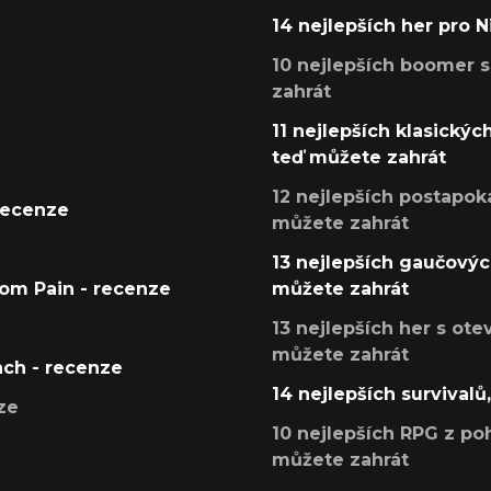
14 nejlepších her pro 
10 nejlepších boomer s
zahrát
11 nejlepších klasickýc
teď můžete zahrát
12 nejlepších postapoka
recenze
můžete zahrát
13 nejlepších gaučových
tom Pain - recenze
můžete zahrát
13 nejlepších her s ot
můžete zahrát
ach - recenze
14 nejlepších survivalů
ze
10 nejlepších RPG z poh
můžete zahrát