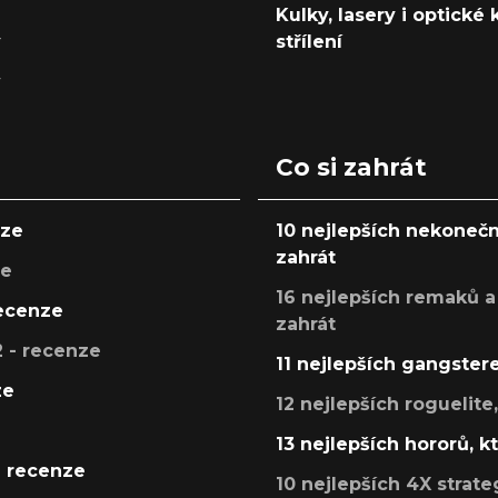
Kulky, lasery i optické
y
střílení
y
Co si zahrát
nze
10 nejlepších nekonečn
zahrát
ze
16 nejlepších remaků a
recenze
zahrát
 - recenze
11 nejlepších gangstere
ze
12 nejlepších roguelite
13 nejlepších hororů, k
- recenze
10 nejlepších 4X strate