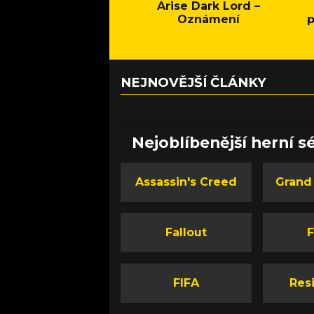
Arise Dark Lord –
Oznámení
p
NEJNOVĚJŠÍ ČLÁNKY
Nejoblíbenější herní sé
Assassin's Creed
Grand
Fallout
F
FIFA
Resi