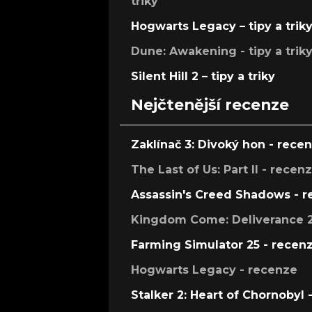
triky
Hogwarts Legacy – tipy a trik
Dune: Awakening - tipy a trik
Silent Hill 2 – tipy a triky
Nejčtenější recenze
Zaklínač 3: Divoký hon - rece
The Last of Us: Part II - recen
Assassin's Creed Shadows - 
Kingdom Come: Deliverance 2
Farming Simulator 25 - recen
Hogwarts Legacy - recenze
Stalker 2: Heart of Chornobyl 