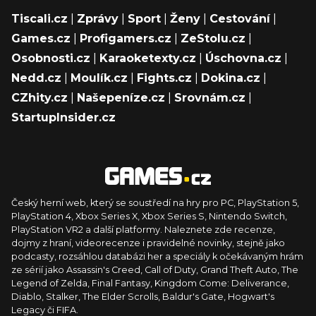
Tiscali.cz
|
Zprávy
|
Sport
|
Ženy
|
Cestování
|
Games.cz
|
Profigamers.cz
|
ZeStolu.cz
|
Osobnosti.cz
|
Karaoketexty.cz
|
Úschovna.cz
|
Nedd.cz
|
Moulík.cz
|
Fights.cz
|
Dokina.cz
|
CZhity.cz
|
Našepeníze.cz
|
Srovnám.cz
|
StartupInsider.cz
Český herní web, který se soustředí na hry pro PC, PlayStation 5,
PlayStation 4, Xbox Series X, Xbox Series S, Nintendo Switch,
PlayStation VR2 a další platformy. Naleznete zde recenze,
dojmy z hraní, videorecenze i pravidelné novinky, stejně jako
podcasty, rozsáhlou databázi her a speciály k očekávaným hrám
ze sérií jako Assassin's Creed, Call of Duty, Grand Theft Auto, The
Legend of Zelda, Final Fantasy, Kingdom Come: Deliverance,
Diablo, Stalker, The Elder Scrolls, Baldur's Gate, Hogwart's
Legacy či FIFA.