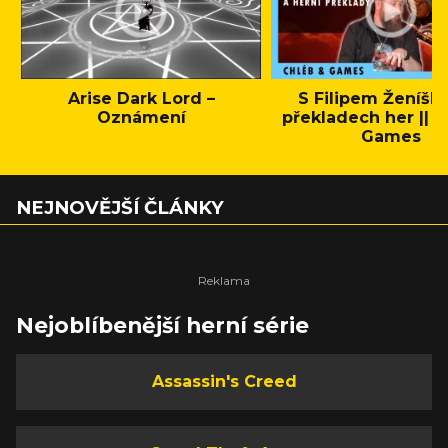
Arise Dark Lord –
S Filipem Ženíšk
Oznámení
překladech her || C
Games
NEJNOVĚJŠÍ ČLÁNKY
Nejoblíbenější herní série
Assassin's Creed