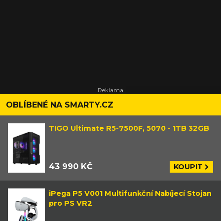
OBLÍBENÉ NA SMARTY.CZ
TIGO Ultimate R5-7500F, 5070 - 1TB 32GB
43 990 KČ
KOUPIT
iPega P5 V001 Multifunkční Nabíjecí Stojan
pro PS VR2