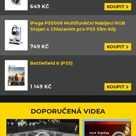
649 KČ
KOUPIT
iPega P5S006 Multifunkční Nabíjecí RGB
Stojan s Chlazením pro PS5 Slim bílý
749 KČ
KOUPIT
Battlefield 6 (PS5)
1 149 KČ
KOUPIT
DOPORUČENÁ VIDEA