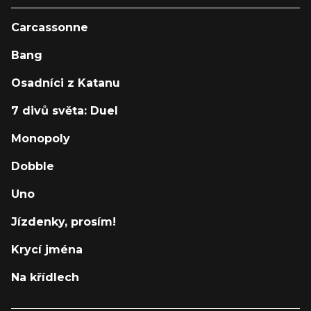
Carcassonne
Bang
Osadníci z Katanu
7 divů světa: Duel
Monopoly
Dobble
Uno
Jízdenky, prosím!
Krycí jména
Na křídlech