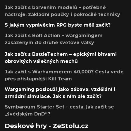
Jak začít s barvením modelů – potřebné
nástroje, základní poučky i pokročilé techniky
S jakým vyprávěcím RPG byste měli začít?
Jak začít s Bolt Action – wargamingem
zasazeným do druhé světové války
Jak začít s BattleTechem – epickými bitvami
obrovitých válečných mechů
Jak začít s Warhammerem 40,000? Cesta vede
přes přístupnější Kill Team
Wargaming poslouží jako zábava, vzdělání i
armádní simulace. Jak s ním ale začít?
Symbaroum Starter Set – cesta, jak začít se
„švédským DnD“?
Deskové hry - ZeStolu.cz