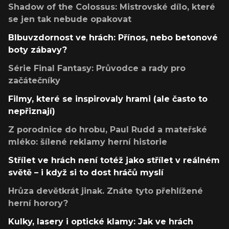
Shadow of the Colossus: Mistrovské dílo, které
se jen tak nebude opakovat
Blbuvzdornost ve hrách: Přínos, nebo betonové
boty zábavy?
Série Final Fantasy: Průvodce a rady pro
začátečníky
Filmy, které se inspirovaly hrami (ale často to
nepřiznají)
Z porodnice do hrobu, Paul Rudd a mateřské
mléko: šílené reklamy herní historie
Střílet ve hrách není totéž jako střílet v reálném
světě – i když si to dost hráčů myslí
Hrůza devětkrát jinak. Znáte tyto přehlížené
herní horory?
Kulky, lasery i optické klamy: Jak ve hrách