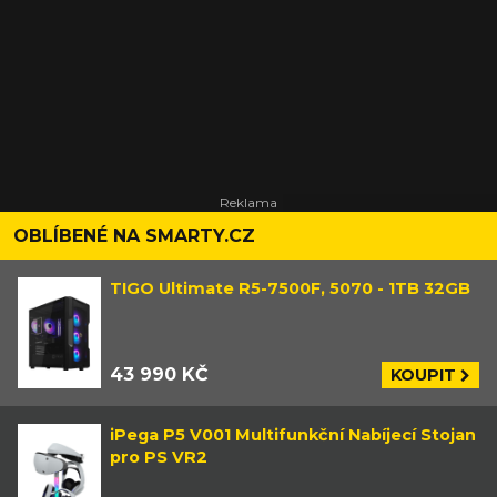
OBLÍBENÉ NA SMARTY.CZ
TIGO Ultimate R5-7500F, 5070 - 1TB 32GB
43 990 KČ
KOUPIT
iPega P5 V001 Multifunkční Nabíjecí Stojan
pro PS VR2