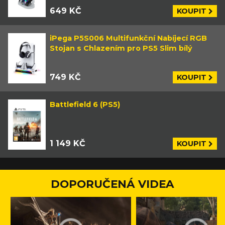
649 KČ
KOUPIT
iPega P5S006 Multifunkční Nabíjecí RGB
Stojan s Chlazením pro PS5 Slim bílý
749 KČ
KOUPIT
Battlefield 6 (PS5)
1 149 KČ
KOUPIT
DOPORUČENÁ VIDEA