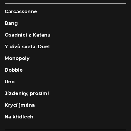
Carcassonne
Bang
Osadníci z Katanu
7 divů světa: Duel
Monopoly
Dobble
Uno
Jízdenky, prosím!
Krycí jména
Na křídlech