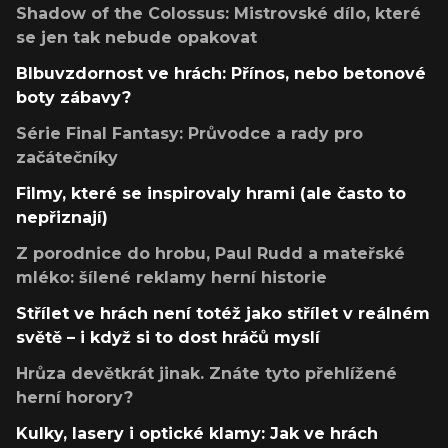
Shadow of the Colossus: Mistrovské dílo, které
se jen tak nebude opakovat
Blbuvzdornost ve hrách: Přínos, nebo betonové
boty zábavy?
Série Final Fantasy: Průvodce a rady pro
začátečníky
Filmy, které se inspirovaly hrami (ale často to
nepřiznají)
Z porodnice do hrobu, Paul Rudd a mateřské
mléko: šílené reklamy herní historie
Střílet ve hrách není totéž jako střílet v reálném
světě – i když si to dost hráčů myslí
Hrůza devětkrát jinak. Znáte tyto přehlížené
herní horory?
Kulky, lasery i optické klamy: Jak ve hrách