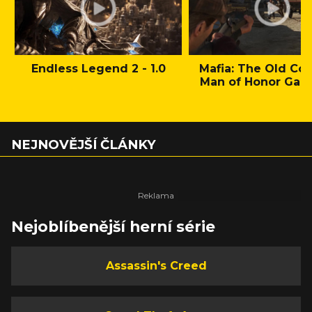
Endless Legend 2 - 1.0
Mafia: The Old Cou
Man of Honor Gam
NEJNOVĚJŠÍ ČLÁNKY
Nejoblíbenější herní série
Assassin's Creed