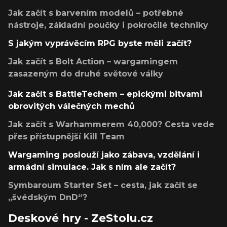
Jak začít s barvením modelů – potřebné
nástroje, základní poučky i pokročilé techniky
S jakým vyprávěcím RPG byste měli začít?
Jak začít s Bolt Action – wargamingem
zasazeným do druhé světové války
Jak začít s BattleTechem – epickými bitvami
obrovitých válečných mechů
Jak začít s Warhammerem 40,000? Cesta vede
přes přístupnější Kill Team
Wargaming poslouží jako zábava, vzdělání i
armádní simulace. Jak s ním ale začít?
Symbaroum Starter Set – cesta, jak začít se
„švédským DnD“?
Deskové hry - ZeStolu.cz