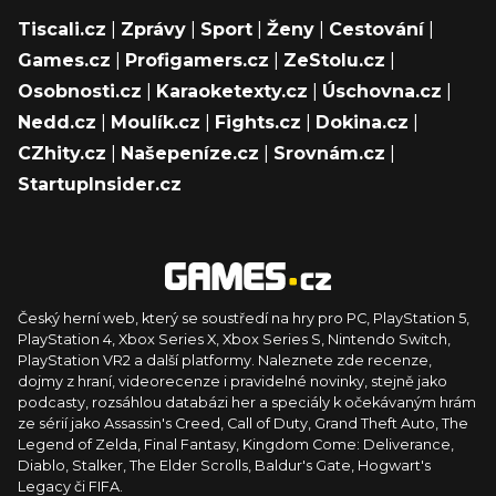
Tiscali.cz
|
Zprávy
|
Sport
|
Ženy
|
Cestování
|
Games.cz
|
Profigamers.cz
|
ZeStolu.cz
|
Osobnosti.cz
|
Karaoketexty.cz
|
Úschovna.cz
|
Nedd.cz
|
Moulík.cz
|
Fights.cz
|
Dokina.cz
|
CZhity.cz
|
Našepeníze.cz
|
Srovnám.cz
|
StartupInsider.cz
Český herní web, který se soustředí na hry pro PC, PlayStation 5,
PlayStation 4, Xbox Series X, Xbox Series S, Nintendo Switch,
PlayStation VR2 a další platformy. Naleznete zde recenze,
dojmy z hraní, videorecenze i pravidelné novinky, stejně jako
podcasty, rozsáhlou databázi her a speciály k očekávaným hrám
ze sérií jako Assassin's Creed, Call of Duty, Grand Theft Auto, The
Legend of Zelda, Final Fantasy, Kingdom Come: Deliverance,
Diablo, Stalker, The Elder Scrolls, Baldur's Gate, Hogwart's
Legacy či FIFA.