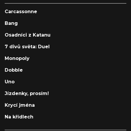
Carcassonne
Bang
Osadníci z Katanu
7 divů světa: Duel
Monopoly
Dobble
Uno
Jízdenky, prosím!
Krycí jména
Na křídlech