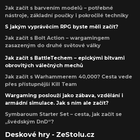
Jak začít s barvením modelů – potřebné
nástroje, základní poučky i pokročilé techniky
S jakým vyprávěcím RPG byste měli začít?
Jak začít s Bolt Action – wargamingem
zasazeným do druhé světové války
Jak začít s BattleTechem – epickými bitvami
obrovitých válečných mechů
Jak začít s Warhammerem 40,000? Cesta vede
přes přístupnější Kill Team
Wargaming poslouží jako zábava, vzdělání i
armádní simulace. Jak s ním ale začít?
Symbaroum Starter Set – cesta, jak začít se
„švédským DnD“?
Deskové hry - ZeStolu.cz