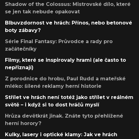
Shadow of the Colossus: Mistrovské dílo, které
se jen tak nebude opakovat
Blbuvzdornost ve hrách: Přínos, nebo betonové
boty zábavy?
Série Final Fantasy: Průvodce a rady pro
začátečníky
Filmy, které se inspirovaly hrami (ale často to
nepřiznají)
Z porodnice do hrobu, Paul Rudd a mateřské
mléko: šílené reklamy herní historie
Střílet ve hrách není totéž jako střílet v reálném
světě – i když si to dost hráčů myslí
Hrůza devětkrát jinak. Znáte tyto přehlížené
herní horory?
Kulky, lasery i optické klamy: Jak ve hrách