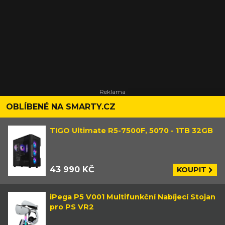
OBLÍBENÉ NA SMARTY.CZ
TIGO Ultimate R5-7500F, 5070 - 1TB 32GB
43 990 KČ
KOUPIT
iPega P5 V001 Multifunkční Nabíjecí Stojan
pro PS VR2