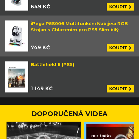
649 KČ
KOUPIT
iPega P5S006 Multifunkční Nabíjecí RGB
Stojan s Chlazením pro PS5 Slim bílý
749 KČ
KOUPIT
Battlefield 6 (PS5)
1 149 KČ
KOUPIT
DOPORUČENÁ VIDEA