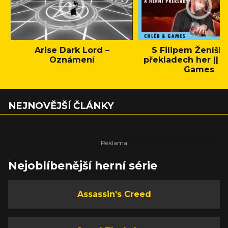
Arise Dark Lord –
S Filipem Ženíšk
Oznámení
překladech her || C
Games
NEJNOVĚJŠÍ ČLÁNKY
Nejoblíbenější herní série
Assassin's Creed