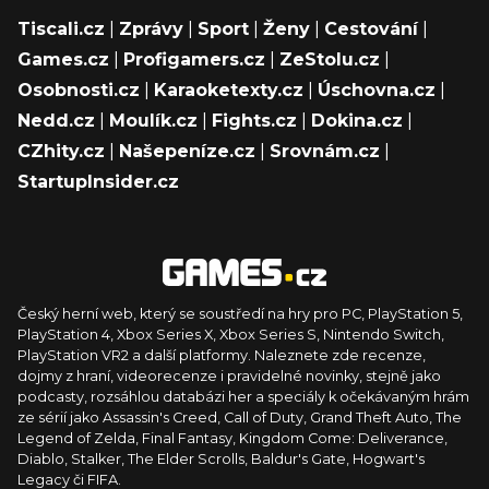
Tiscali.cz
|
Zprávy
|
Sport
|
Ženy
|
Cestování
|
Games.cz
|
Profigamers.cz
|
ZeStolu.cz
|
Osobnosti.cz
|
Karaoketexty.cz
|
Úschovna.cz
|
Nedd.cz
|
Moulík.cz
|
Fights.cz
|
Dokina.cz
|
CZhity.cz
|
Našepeníze.cz
|
Srovnám.cz
|
StartupInsider.cz
Český herní web, který se soustředí na hry pro PC, PlayStation 5,
PlayStation 4, Xbox Series X, Xbox Series S, Nintendo Switch,
PlayStation VR2 a další platformy. Naleznete zde recenze,
dojmy z hraní, videorecenze i pravidelné novinky, stejně jako
podcasty, rozsáhlou databázi her a speciály k očekávaným hrám
ze sérií jako Assassin's Creed, Call of Duty, Grand Theft Auto, The
Legend of Zelda, Final Fantasy, Kingdom Come: Deliverance,
Diablo, Stalker, The Elder Scrolls, Baldur's Gate, Hogwart's
Legacy či FIFA.