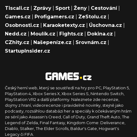
Tiscali.cz
|
Zprávy
|
Sport
|
Ženy
|
Cestování
|
Games.cz
|
Profigamers.cz
|
ZeStolu.cz
|
Osobnosti.cz
|
Karaoketexty.cz
|
Úschovna.cz
|
Nedd.cz
|
Moulík.cz
|
Fights.cz
|
Dokina.cz
|
CZhity.cz
|
Našepeníze.cz
|
Srovnám.cz
|
StartupInsider.cz
Český herní web, který se soustředí na hry pro PC, PlayStation 5,
PlayStation 4, Xbox Series X, Xbox Series S, Nintendo Switch,
PlayStation VR2 a další platformy. Naleznete zde recenze,
dojmy z hraní, videorecenze i pravidelné novinky, stejně jako
podcasty, rozsáhlou databázi her a speciály k očekávaným hrám
ze sérií jako Assassin's Creed, Call of Duty, Grand Theft Auto, The
Legend of Zelda, Final Fantasy, Kingdom Come: Deliverance,
Diablo, Stalker, The Elder Scrolls, Baldur's Gate, Hogwart's
Legacy či FIFA.