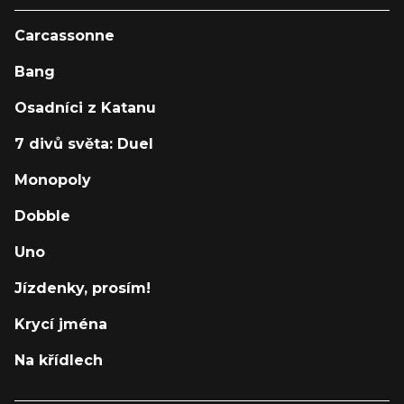
Carcassonne
Bang
Osadníci z Katanu
7 divů světa: Duel
Monopoly
Dobble
Uno
Jízdenky, prosím!
Krycí jména
Na křídlech