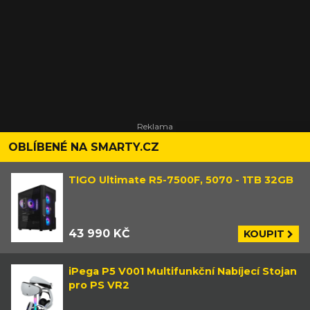
OBLÍBENÉ NA SMARTY.CZ
TIGO Ultimate R5-7500F, 5070 - 1TB 32GB
43 990 KČ
KOUPIT
iPega P5 V001 Multifunkční Nabíjecí Stojan
pro PS VR2