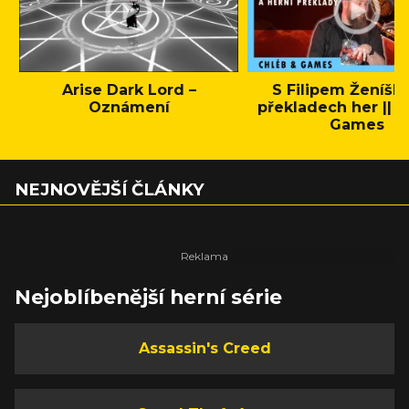
Arise Dark Lord –
S Filipem Ženíšk
Oznámení
překladech her || C
Games
NEJNOVĚJŠÍ ČLÁNKY
Nejoblíbenější herní série
Assassin's Creed