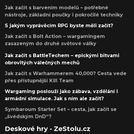
Jak začít s barvením modelů – potřebné
nástroje, základní poučky i pokročilé techniky
S jakým vyprávěcím RPG byste měli začít?
Jak začít s Bolt Action – wargamingem
zasazeným do druhé světové války
Jak začít s BattleTechem – epickými bitvami
obrovitých válečných mechů
Jak začít s Warhammerem 40,000? Cesta vede
přes přístupnější Kill Team
Wargaming poslouží jako zábava, vzdělání i
armádní simulace. Jak s ním ale začít?
Symbaroum Starter Set – cesta, jak začít se
„švédským DnD“?
Deskové hry - ZeStolu.cz