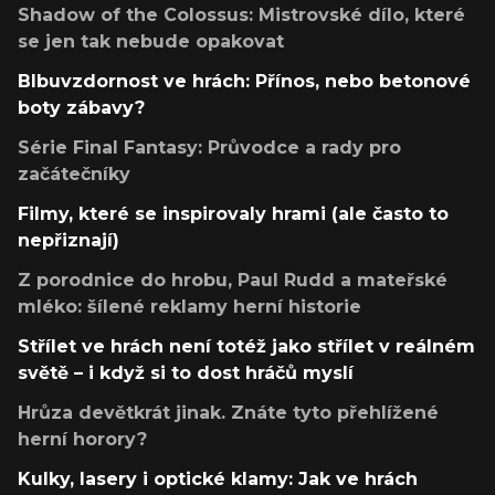
Shadow of the Colossus: Mistrovské dílo, které
se jen tak nebude opakovat
Blbuvzdornost ve hrách: Přínos, nebo betonové
boty zábavy?
Série Final Fantasy: Průvodce a rady pro
začátečníky
Filmy, které se inspirovaly hrami (ale často to
nepřiznají)
Z porodnice do hrobu, Paul Rudd a mateřské
mléko: šílené reklamy herní historie
Střílet ve hrách není totéž jako střílet v reálném
světě – i když si to dost hráčů myslí
Hrůza devětkrát jinak. Znáte tyto přehlížené
herní horory?
Kulky, lasery i optické klamy: Jak ve hrách