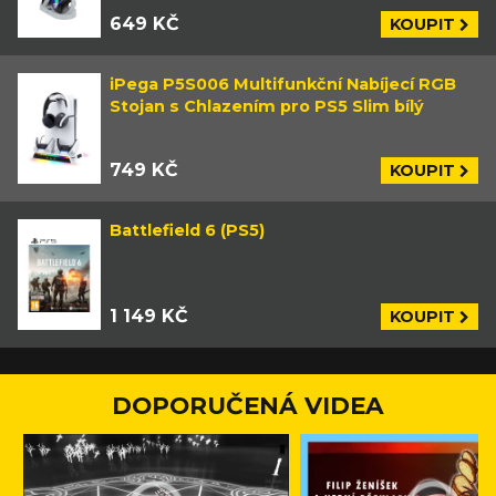
649 KČ
KOUPIT
iPega P5S006 Multifunkční Nabíjecí RGB
Stojan s Chlazením pro PS5 Slim bílý
749 KČ
KOUPIT
Battlefield 6 (PS5)
1 149 KČ
KOUPIT
DOPORUČENÁ VIDEA