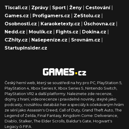
Tiscali.cz
|
Zprávy
|
Sport
|
Ženy
|
Cestování
|
Games.cz
|
Profigamers.cz
|
ZeStolu.cz
|
Osobnosti.cz
|
Karaoketexty.cz
|
Úschovna.cz
|
Nedd.cz
|
Moulík.cz
|
Fights.cz
|
Dokina.cz
|
CZhity.cz
|
Našepeníze.cz
|
Srovnám.cz
|
StartupInsider.cz
Český herní web, který se soustředí na hry pro PC, PlayStation 5,
PlayStation 4, Xbox Series X, Xbox Series S, Nintendo Switch,
PlayStation VR2 a další platformy. Naleznete zde recenze,
dojmy z hraní, videorecenze i pravidelné novinky, stejně jako
podcasty, rozsáhlou databázi her a speciály k očekávaným hrám
ze sérií jako Assassin's Creed, Call of Duty, Grand Theft Auto, The
Legend of Zelda, Final Fantasy, Kingdom Come: Deliverance,
Diablo, Stalker, The Elder Scrolls, Baldur's Gate, Hogwart's
Legacy či FIFA.