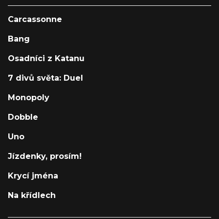
Carcassonne
Bang
Osadníci z Katanu
7 divů světa: Duel
Monopoly
Dobble
Uno
Jízdenky, prosím!
Krycí jména
Na křídlech