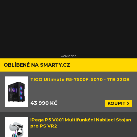
OBLÍBENÉ NA SMARTY.CZ
TIGO Ultimate R5-7500F, 5070 - 1TB 32GB
43 990 KČ
KOUPIT
iPega P5 V001 Multifunkční Nabíjecí Stojan
pro PS VR2