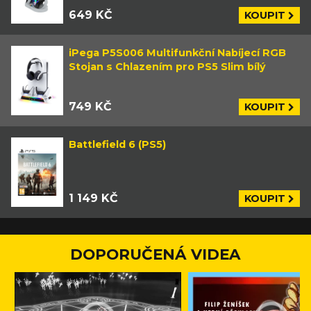
649 KČ
KOUPIT
iPega P5S006 Multifunkční Nabíjecí RGB
Stojan s Chlazením pro PS5 Slim bílý
749 KČ
KOUPIT
Battlefield 6 (PS5)
1 149 KČ
KOUPIT
DOPORUČENÁ VIDEA