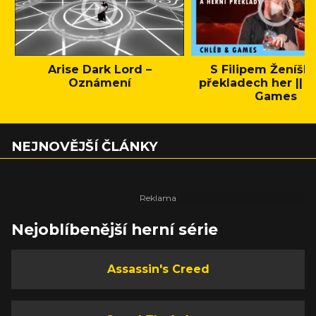
Arise Dark Lord –
S Filipem Ženíšk
Oznámení
překladech her || C
Games
NEJNOVĚJŠÍ ČLÁNKY
Nejoblíbenější herní série
Assassin's Creed