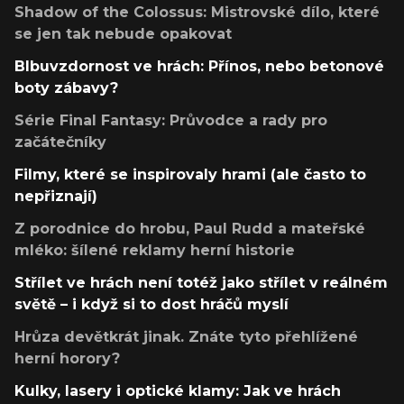
Shadow of the Colossus: Mistrovské dílo, které
se jen tak nebude opakovat
Blbuvzdornost ve hrách: Přínos, nebo betonové
boty zábavy?
Série Final Fantasy: Průvodce a rady pro
začátečníky
Filmy, které se inspirovaly hrami (ale často to
nepřiznají)
Z porodnice do hrobu, Paul Rudd a mateřské
mléko: šílené reklamy herní historie
Střílet ve hrách není totéž jako střílet v reálném
světě – i když si to dost hráčů myslí
Hrůza devětkrát jinak. Znáte tyto přehlížené
herní horory?
Kulky, lasery i optické klamy: Jak ve hrách