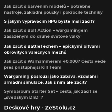
Jak začít s barvením modelů – potřebné
nástroje, základní poučky i pokročilé techniky
S jakým vyprávěcím RPG byste měli začít?
Jak začít s Bolt Action – wargamingem
zasazeným do druhé světové války
Jak začít s BattleTechem – epickými bitvami
obrovitých válečných mechů
Jak začít s Warhammerem 40,000? Cesta vede
přes přístupnější Kill Team
Wargaming poslouží jako zábava, vzdělání i
armádní simulace. Jak s ním ale začít?
Symbaroum Starter Set – cesta, jak začít se
„švédským DnD“?
Deskové hry - ZeStolu.cz