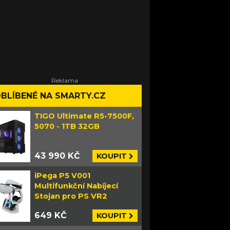
BLÍBENÉ NA SMARTY.CZ
TIGO Ultimate R5-7500F,
5070 - 1TB 32GB
43 990 KČ
KOUPIT
iPega P5 V001
Multifunkční Nabíjecí
Stojan pro PS VR2
649 KČ
KOUPIT