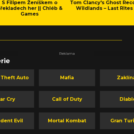
S Filipem Ženíškem o
Tom Clancy's Ghost Rec
řekladech her || Chléb &
Wildlands – Last Rites
Games
rie
 Theft Auto
Mafia
Zaklín
ar Cry
Call of Duty
Diabl
dent Evil
Mortal Kombat
Gran Tur