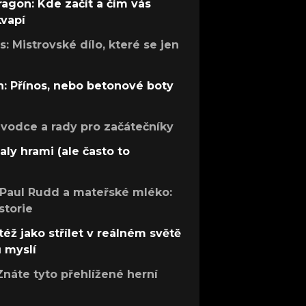
ragon: Kde začít a čím vás
kvapí
: Mistrovské dílo, které se jen
: Přínos, nebo betonové boty
růvodce a rady pro začátečníky
aly hrami (ale často to
 Paul Rudd a mateřské mléko:
storie
též jako střílet v reálném světě
ů myslí
Znáte tyto přehlížené herní