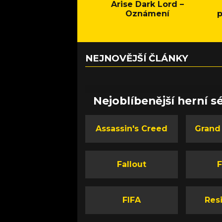
Arise Dark Lord –
Oznámení
p
NEJNOVĚJŠÍ ČLÁNKY
Nejoblíbenější herní sé
Assassin's Creed
Grand
Fallout
F
FIFA
Resi