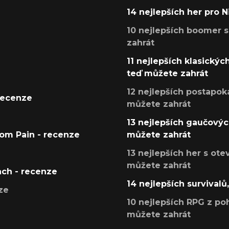
14 nejlepších her pro 
10 nejlepších boomer s
zahrát
11 nejlepších klasickýc
teď můžete zahrát
12 nejlepších postapoka
recenze
můžete zahrát
13 nejlepších gaučových
tom Pain - recenze
můžete zahrát
13 nejlepších her s ot
můžete zahrát
ach - recenze
14 nejlepších survivalů
ze
10 nejlepších RPG z poh
můžete zahrát