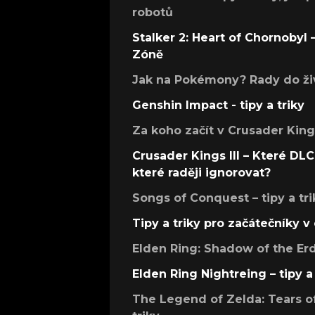
robotů
Stalker 2: Heart of Chornobyl – 
Zóně
Jak na Pokémony? Rady do živ
Genshin Impact - tipy a triky
Za koho začít v Crusader Kings
Crusader Kings III – Které DLC 
které raději ignorovat?
Songs of Conquest – tipy a tri
Tipy a triky pro začátečníky 
Elden Ring: Shadow of the Erdt
Elden Ring Nightreing – tipy a 
The Legend of Zelda: Tears of