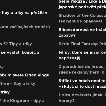
Série Yakuza / Like a D
japonské podsvětí pře
tipy a triky na přežití v
Shadow of the Colossus
tak nebude opakovat
ota začínajících trenérů
Blbuvzdornost ve hrách
zábavy?
 3? Tipy a triky
Série Final Fantasy: P
se vyplatí koupit, a
Filmy, které se inspirov
nepřiznají)
ky
Z porodnice do hrobu,
šílené reklamy herní hi
v obřím světě Elden Ringu
Střílet ve hrách není to
ree – tipy a triky
– i když si to dost hráč
triky
Hrůza devětkrát jinak. 
 the Kingdom - tipy a
horory?