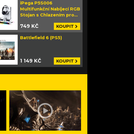
iPega P5S006
Multifunkční Nabíjecí RGB
Stojan s Chlazením pro
PS5 Slim bílý
749 KČ
KOUPIT
Battlefield 6 (PS5)
1 149 KČ
KOUPIT