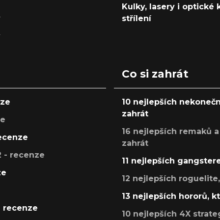
Kulky, lasery i optické
y
střílení
y
Co si zahrát
nze
10 nejlepších nekonečn
zahrát
ze
16 nejlepších remaků a
recenze
zahrát
 - recenze
11 nejlepších gangstere
ze
12 nejlepších roguelite
13 nejlepších hororů, k
- recenze
10 nejlepších 4X strate