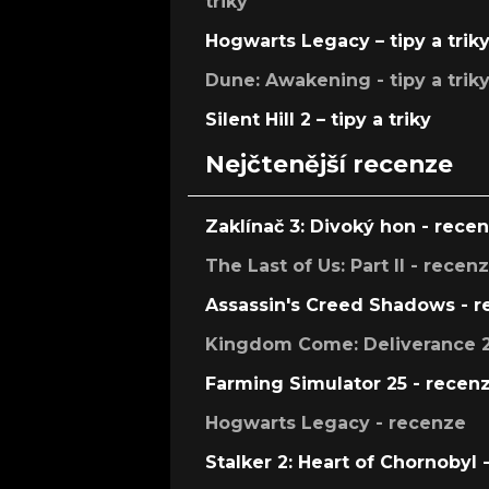
triky
Hogwarts Legacy – tipy a trik
Dune: Awakening - tipy a trik
Silent Hill 2 – tipy a triky
Nejčtenější recenze
Zaklínač 3: Divoký hon - rece
The Last of Us: Part II - recen
Assassin's Creed Shadows - 
Kingdom Come: Deliverance 2
Farming Simulator 25 - recen
Hogwarts Legacy - recenze
Stalker 2: Heart of Chornobyl 