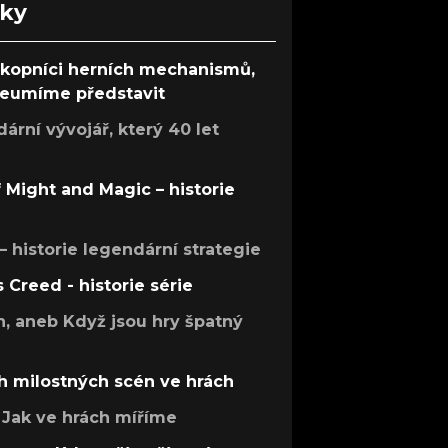
nky
ůkopníci herních mechanismů,
 neumíme představit
rní vývojář, který 40 let
f Might and Magic – historie
 – historie legendární strategie
s Creed - historie série
h, aneb Když jsou hry špatný
h milostných scén ve hrách
Jak ve hrách míříme