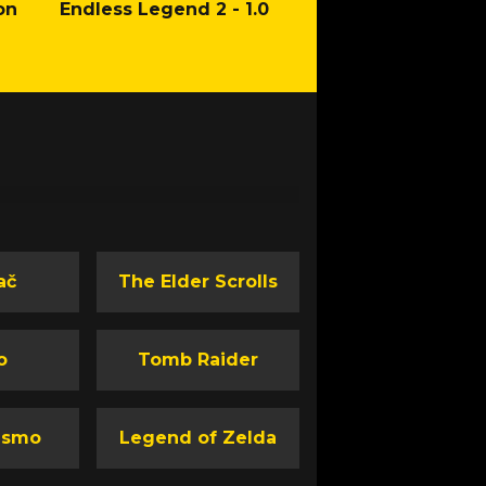
on
Endless Legend 2 - 1.0
Mafia: The Old Co
Man of Honor Ga
ač
The Elder Scrolls
o
Tomb Raider
ismo
Legend of Zelda