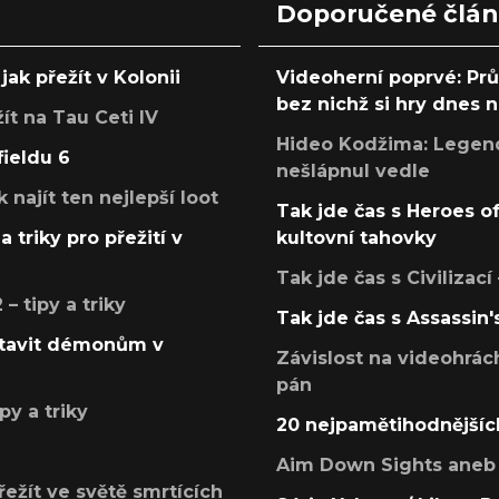
Doporučené člá
jak přežít v Kolonii
Videoherní poprvé: Pr
bez nichž si hry dnes
žít na Tau Ceti IV
Hideo Kodžima: Legendá
fieldu 6
nešlápnul vedle
k najít ten nejlepší loot
Tak jde čas s Heroes o
a triky pro přežití v
kultovní tahovky
Tak jde čas s Civilizací
 tipy a triky
Tak jde čas s Assassin'
postavit démonům v
Závislost na videohrác
pán
py a triky
20 nejpamětihodnějšíc
Aim Down Sights aneb 
přežít ve světě smrtících