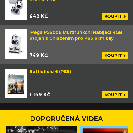
649 KČ
KOUPIT
iPega P5S006 Multifunkční Nabíjecí RGB
Stojan s Chlazením pro PS5 Slim bílý
749 KČ
KOUPIT
Battlefield 6 (PS5)
1 149 KČ
KOUPIT
DOPORUČENÁ VIDEA