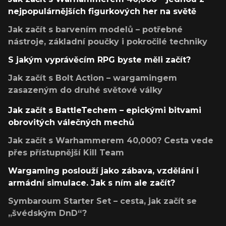
nejpopulárnějších figurkových her na světě
Jak začít s barvením modelů – potřebné
nástroje, základní poučky i pokročilé techniky
S jakým vyprávěcím RPG byste měli začít?
Jak začít s Bolt Action – wargamingem
zasazeným do druhé světové války
Jak začít s BattleTechem – epickými bitvami
obrovitých válečných mechů
Jak začít s Warhammerem 40,000? Cesta vede
přes přístupnější Kill Team
Wargaming poslouží jako zábava, vzdělání i
armádní simulace. Jak s ním ale začít?
Symbaroum Starter Set – cesta, jak začít se
„švédským DnD“?