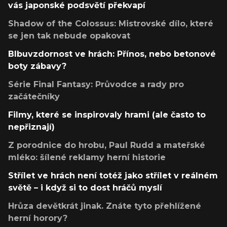
vás japonské podsvětí překvapí
Shadow of the Colossus: Mistrovské dílo, které
se jen tak nebude opakovat
Blbuvzdornost ve hrách: Přínos, nebo betonové
boty zábavy?
Série Final Fantasy: Průvodce a rady pro
začátečníky
Filmy, které se inspirovaly hrami (ale často to
nepřiznají)
Z porodnice do hrobu, Paul Rudd a mateřské
mléko: šílené reklamy herní historie
Střílet ve hrách není totéž jako střílet v reálném
světě – i když si to dost hráčů myslí
Hrůza devětkrát jinak. Znáte tyto přehlížené
herní horory?