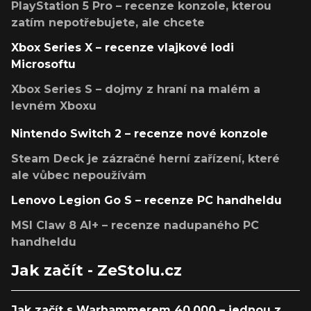
PlayStation 5 Pro – recenze konzole, kterou
zatím nepotřebujete, ale chcete
Xbox Series X – recenze vlajkové lodi
Microsoftu
Xbox Series S – dojmy z hraní na malém a
levném Xboxu
Nintendo Switch 2 – recenze nové konzole
Steam Deck je zázračné herní zařízení, které
ale vůbec nepoužívám
Lenovo Legion Go S – recenze PC handheldu
MSI Claw 8 AI+ – recenze nadupaného PC
handheldu
Jak začít - ZeStolu.cz
Jak začít s Warhammerem 40,000 – jednou z