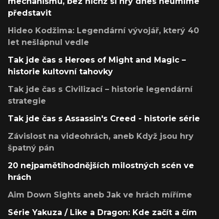
mechanismů, bez nichž si hry dnes neumíme
představit
Hideo Kodžima: Legendární vývojář, který 40
let nešlápnul vedle
Tak jde čas s Heroes of Might and Magic –
historie kultovní tahovky
Tak jde čas s Civilizací – historie legendární
strategie
Tak jde čas s Assassin's Creed - historie série
Závislost na videohrách, aneb Když jsou hry
špatný pán
20 nejpamětihodnějších milostných scén ve
hrách
Aim Down Sights aneb Jak ve hrách míříme
Série Yakuza / Like a Dragon: Kde začít a čím