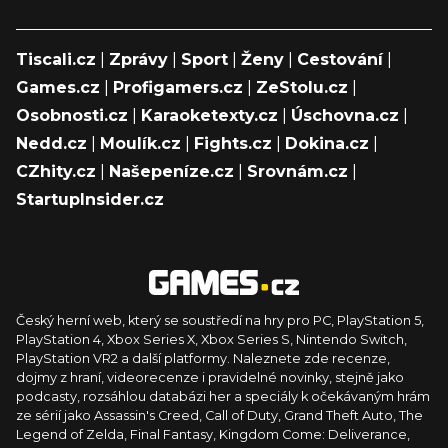
Tiscali.cz
|
Zprávy
|
Sport
|
Ženy
|
Cestování
|
Games.cz
|
Profigamers.cz
|
ZeStolu.cz
|
Osobnosti.cz
|
Karaoketexty.cz
|
Úschovna.cz
|
Nedd.cz
|
Moulík.cz
|
Fights.cz
|
Dokina.cz
|
CZhity.cz
|
Našepeníze.cz
|
Srovnám.cz
|
StartupInsider.cz
Český herní web, který se soustředí na hry pro PC, PlayStation 5,
PlayStation 4, Xbox Series X, Xbox Series S, Nintendo Switch,
PlayStation VR2 a další platformy. Naleznete zde recenze,
dojmy z hraní, videorecenze i pravidelné novinky, stejně jako
podcasty, rozsáhlou databázi her a speciály k očekávaným hrám
ze sérií jako Assassin's Creed, Call of Duty, Grand Theft Auto, The
Legend of Zelda, Final Fantasy, Kingdom Come: Deliverance,