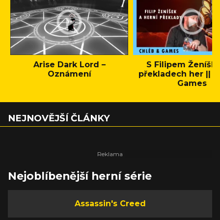
Arise Dark Lord –
S Filipem Ženíšk
Oznámení
překladech her || C
Games
NEJNOVĚJŠÍ ČLÁNKY
Nejoblíbenější herní série
Assassin's Creed