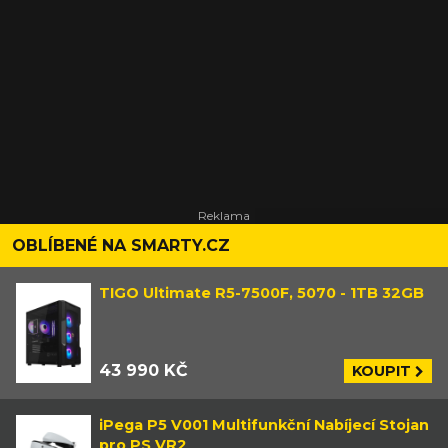
OBLÍBENÉ NA SMARTY.CZ
TIGO Ultimate R5-7500F, 5070 - 1TB 32GB
43 990 KČ
KOUPIT
iPega P5 V001 Multifunkční Nabíjecí Stojan
pro PS VR2