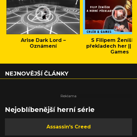
Arise Dark Lord –
S Filipem Ženíšk
Oznámení
překladech her || C
Games
NEJNOVĚJŠÍ ČLÁNKY
Nejoblíbenější herní série
Assassin's Creed