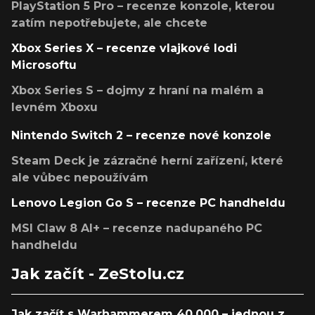
PlayStation 5 Pro – recenze konzole, kterou
zatím nepotřebujete, ale chcete
Xbox Series X – recenze vlajkové lodi
Microsoftu
Xbox Series S – dojmy z hraní na malém a
levném Xboxu
Nintendo Switch 2 – recenze nové konzole
Steam Deck je zázračné herní zařízení, které
ale vůbec nepoužívám
Lenovo Legion Go S – recenze PC handheldu
MSI Claw 8 AI+ – recenze nadupaného PC
handheldu
Jak začít - ZeStolu.cz
Jak začít s Warhammerem 40,000 – jednou z