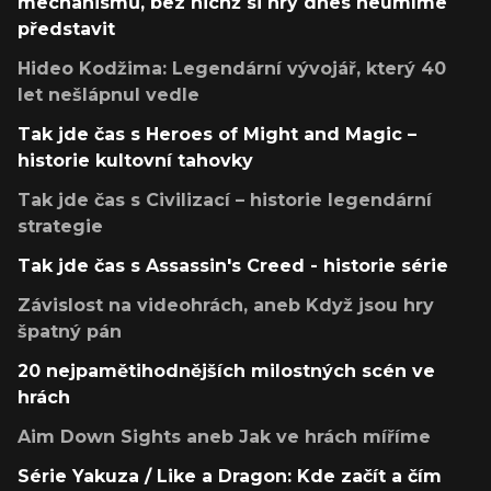
mechanismů, bez nichž si hry dnes neumíme
představit
Hideo Kodžima: Legendární vývojář, který 40
let nešlápnul vedle
Tak jde čas s Heroes of Might and Magic –
historie kultovní tahovky
Tak jde čas s Civilizací – historie legendární
strategie
Tak jde čas s Assassin's Creed - historie série
Závislost na videohrách, aneb Když jsou hry
špatný pán
20 nejpamětihodnějších milostných scén ve
hrách
Aim Down Sights aneb Jak ve hrách míříme
Série Yakuza / Like a Dragon: Kde začít a čím