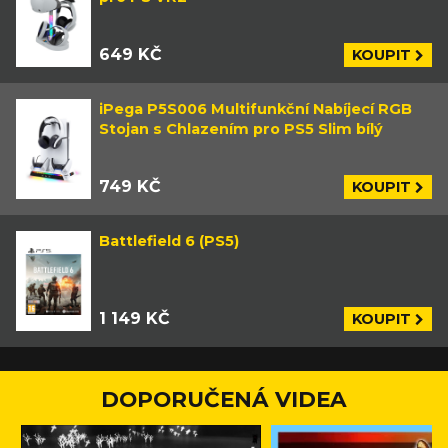
649 KČ
KOUPIT
iPega P5S006 Multifunkční Nabíjecí RGB
Stojan s Chlazením pro PS5 Slim bílý
749 KČ
KOUPIT
Battlefield 6 (PS5)
1 149 KČ
KOUPIT
DOPORUČENÁ VIDEA