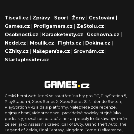
Tiscali.cz
|
Zprávy
|
Sport
|
Ženy
|
Cestování
|
Games.cz
|
Profigamers.cz
|
ZeStolu.cz
|
Osobnosti.cz
|
Karaoketexty.cz
|
Úschovna.cz
|
Nedd.cz
|
Moulík.cz
|
Fights.cz
|
Dokina.cz
|
CZhity.cz
|
Našepeníze.cz
|
Srovnám.cz
|
StartupInsider.cz
Český herní web, který se soustředí na hry pro PC, PlayStation 5,
PlayStation 4, Xbox Series X, Xbox Series S, Nintendo Switch,
PlayStation VR2 a další platformy. Naleznete zde recenze,
dojmy z hraní, videorecenze i pravidelné novinky, stejně jako
podcasty, rozsáhlou databázi her a speciály k očekávaným hrám
ze sérií jako Assassin's Creed, Call of Duty, Grand Theft Auto, The
Legend of Zelda, Final Fantasy, Kingdom Come: Deliverance,