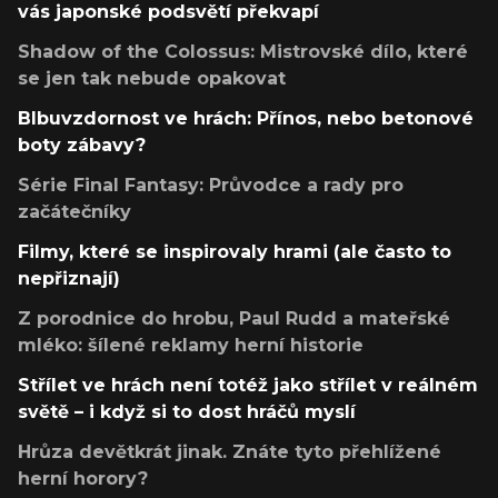
vás japonské podsvětí překvapí
Shadow of the Colossus: Mistrovské dílo, které
se jen tak nebude opakovat
Blbuvzdornost ve hrách: Přínos, nebo betonové
boty zábavy?
Série Final Fantasy: Průvodce a rady pro
začátečníky
Filmy, které se inspirovaly hrami (ale často to
nepřiznají)
Z porodnice do hrobu, Paul Rudd a mateřské
mléko: šílené reklamy herní historie
Střílet ve hrách není totéž jako střílet v reálném
světě – i když si to dost hráčů myslí
Hrůza devětkrát jinak. Znáte tyto přehlížené
herní horory?