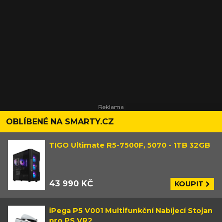
OBLÍBENÉ NA SMARTY.CZ
TIGO Ultimate R5-7500F, 5070 - 1TB 32GB
43 990 KČ
KOUPIT
iPega P5 V001 Multifunkční Nabíjecí Stojan
pro PS VR2