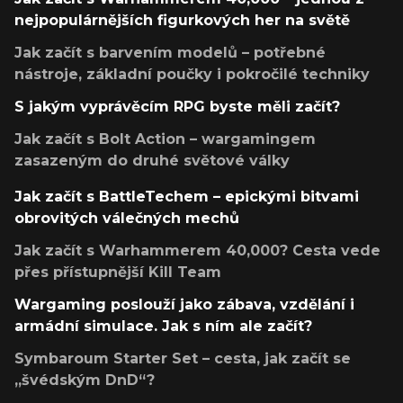
nejpopulárnějších figurkových her na světě
Jak začít s barvením modelů – potřebné
nástroje, základní poučky i pokročilé techniky
S jakým vyprávěcím RPG byste měli začít?
Jak začít s Bolt Action – wargamingem
zasazeným do druhé světové války
Jak začít s BattleTechem – epickými bitvami
obrovitých válečných mechů
Jak začít s Warhammerem 40,000? Cesta vede
přes přístupnější Kill Team
Wargaming poslouží jako zábava, vzdělání i
armádní simulace. Jak s ním ale začít?
Symbaroum Starter Set – cesta, jak začít se
„švédským DnD“?