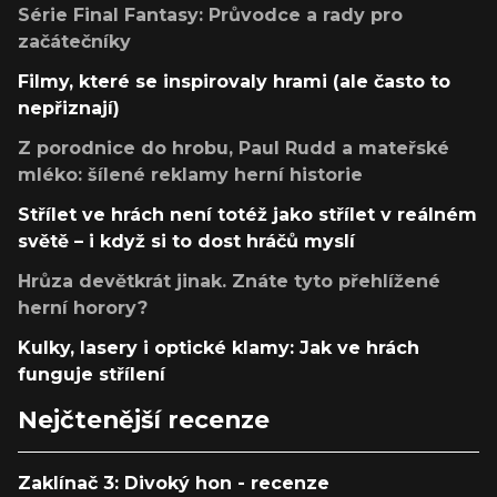
Série Final Fantasy: Průvodce a rady pro
začátečníky
Filmy, které se inspirovaly hrami (ale často to
nepřiznají)
Z porodnice do hrobu, Paul Rudd a mateřské
mléko: šílené reklamy herní historie
Střílet ve hrách není totéž jako střílet v reálném
světě – i když si to dost hráčů myslí
Hrůza devětkrát jinak. Znáte tyto přehlížené
herní horory?
Kulky, lasery i optické klamy: Jak ve hrách
funguje střílení
Nejčtenější recenze
Zaklínač 3: Divoký hon - recenze