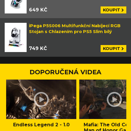
649 KČ
KOUPIT
iPega P5S006 Multifunkční Nabíjecí RGB
Stojan s Chlazením pro PS5 Slim bílý
749 KČ
KOUPIT
DOPORUČENÁ VIDEA
Endless Legend 2 - 1.0
Mafia: The Old Cou
Man of Honor Gam