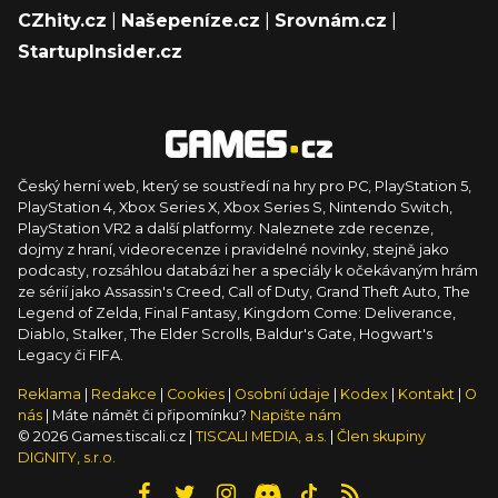
CZhity.cz
|
Našepeníze.cz
|
Srovnám.cz
|
StartupInsider.cz
Český herní web, který se soustředí na hry pro PC, PlayStation 5,
PlayStation 4, Xbox Series X, Xbox Series S, Nintendo Switch,
PlayStation VR2 a další platformy. Naleznete zde recenze,
dojmy z hraní, videorecenze i pravidelné novinky, stejně jako
podcasty, rozsáhlou databázi her a speciály k očekávaným hrám
ze sérií jako Assassin's Creed, Call of Duty, Grand Theft Auto, The
Legend of Zelda, Final Fantasy, Kingdom Come: Deliverance,
Diablo, Stalker, The Elder Scrolls, Baldur's Gate, Hogwart's
Legacy či FIFA.
Reklama
|
Redakce
|
Cookies
|
Osobní údaje
|
Kodex
|
Kontakt
|
O
nás
| Máte námět či připomínku?
Napište nám
© 2026 Games.tiscali.cz |
TISCALI MEDIA, a.s.
|
Člen skupiny
DIGNITY, s.r.o.