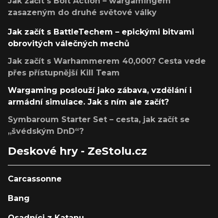
Jak začít s Bolt Action – wargamingem
zasazeným do druhé světové války
Jak začít s BattleTechem – epickými bitvami
obrovitých válečných mechů
Jak začít s Warhammerem 40,000? Cesta vede
přes přístupnější Kill Team
Wargaming poslouží jako zábava, vzdělání i
armádní simulace. Jak s ním ale začít?
Symbaroum Starter Set – cesta, jak začít se
„švédským DnD“?
Deskové hry - ZeStolu.cz
Carcassonne
Bang
Osadníci z Katanu