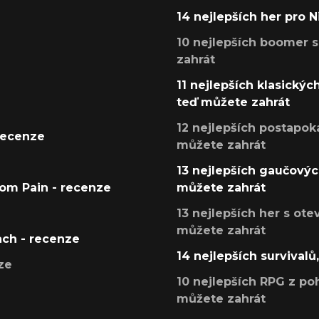
14 nejlepších her pro 
10 nejlepších boomer s
zahrát
11 nejlepších klasickýc
teď můžete zahrát
12 nejlepších postapoka
recenze
můžete zahrát
13 nejlepších gaučových
tom Pain - recenze
můžete zahrát
13 nejlepších her s ot
můžete zahrát
ach - recenze
14 nejlepších survivalů
ze
10 nejlepších RPG z poh
můžete zahrát