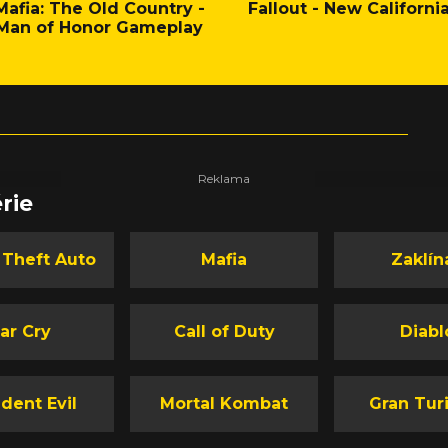
Mafia: The Old Country -
Fallout - New Californi
Man of Honor Gameplay
rie
 Theft Auto
Mafia
Zaklín
ar Cry
Call of Duty
Diabl
dent Evil
Mortal Kombat
Gran Tur