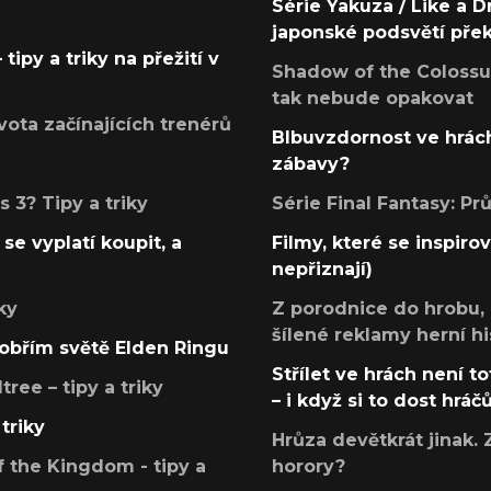
Série Yakuza / Like a D
japonské podsvětí pře
tipy a triky na přežití v
Shadow of the Colossus
tak nebude opakovat
ota začínajících trenérů
Blbuvzdornost ve hrách
zábavy?
 3? Tipy a triky
Série Final Fantasy: P
se vyplatí koupit, a
Filmy, které se inspirov
nepřiznají)
ky
Z porodnice do hrobu,
šílené reklamy herní hi
v obřím světě Elden Ringu
Střílet ve hrách není to
ree – tipy a triky
– i když si to dost hráč
triky
Hrůza devětkrát jinak. 
 the Kingdom - tipy a
horory?