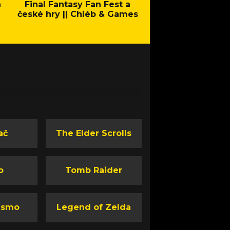
a
Final Fantasy Fan Fest a
Company of Heroes 
české hry || Chléb & Games
Stand - Trail
ač
The Elder Scrolls
o
Tomb Raider
ismo
Legend of Zelda