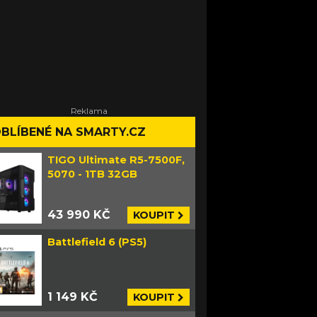
BLÍBENÉ NA SMARTY.CZ
TIGO Ultimate R5-7500F,
5070 - 1TB 32GB
43 990 KČ
KOUPIT
Battlefield 6 (PS5)
1 149 KČ
KOUPIT