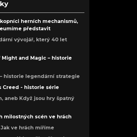
nky
ůkopníci herních mechanismů,
 neumíme představit
rní vývojář, který 40 let
f Might and Magic – historie
 – historie legendární strategie
s Creed - historie série
h, aneb Když jsou hry špatný
h milostných scén ve hrách
Jak ve hrách míříme