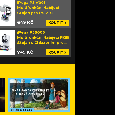
iPega P5 V001
Multifunkční Nabíjecí
Stojan pro PS VR2
649 KČ
KOUPIT
iPega P5S006
Multifunkční Nabíjecí RGB
Stojan s Chlazením pro
PS5 Slim bílý
749 KČ
KOUPIT