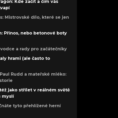
ragon: Kde začít a čím vás
kvapí
: Mistrovské dílo, které se jen
: Přínos, nebo betonové boty
růvodce a rady pro začátečníky
aly hrami (ale často to
 Paul Rudd a mateřské mléko:
storie
též jako střílet v reálném světě
ů myslí
Znáte tyto přehlížené herní