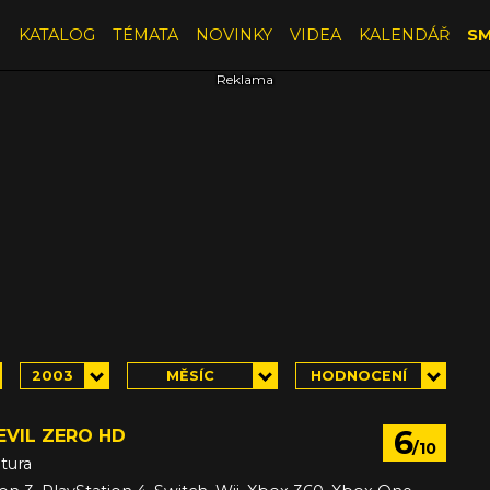
E
KATALOG
TÉMATA
NOVINKY
VIDEA
KALENDÁŘ
SM
2003
MĚSÍC
HODNOCENÍ
6
EVIL ZERO HD
/10
tura