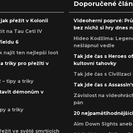
Doporučené člá
jak přežít v Kolonii
Videoherní poprvé: Pr
bez nichž si hry dnes
žít na Tau Ceti IV
Hideo Kodžima: Legendá
fieldu 6
nešlápnul vedle
k najít ten nejlepší loot
Tak jde čas s Heroes o
a triky pro přežití v
kultovní tahovky
Tak jde čas s Civilizací
 tipy a triky
Tak jde čas s Assassin'
postavit démonům v
Závislost na videohrác
pán
py a triky
20 nejpamětihodnějšíc
Aim Down Sights aneb 
přežít ve světě smrtících