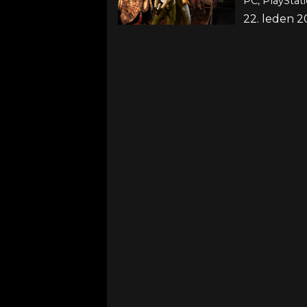
PC, PlayStat
22. leden 2