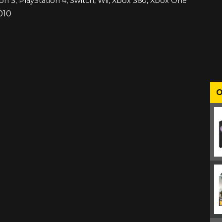
ion 3, PlayStation 4, Switch, Wii, Xbox 360, Xbox One
010
O