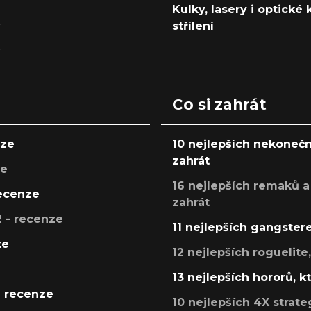
Kulky, lasery i optické
y
střílení
y
Co si zahrát
nze
10 nejlepších nekonečn
zahrát
ze
16 nejlepších remaků a
recenze
zahrát
 - recenze
11 nejlepších gangstere
ze
12 nejlepších roguelite
13 nejlepších hororů, k
- recenze
10 nejlepších 4X strate