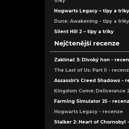
triky
Hogwarts Legacy – tipy a trik
Dune: Awakening - tipy a trik
Silent Hill 2 – tipy a triky
Nejčtenější recenze
Zaklínač 3: Divoký hon - rece
The Last of Us: Part II - recen
Assassin's Creed Shadows - 
Kingdom Come: Deliverance 2
Farming Simulator 25 - recen
Hogwarts Legacy - recenze
Stalker 2: Heart of Chornobyl 