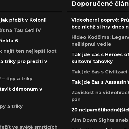
Doporučené člá
jak přežít v Kolonii
Videoherní poprvé: Pr
bez nichž si hry dnes
žít na Tau Ceti IV
Hideo Kodžima: Legendá
fieldu 6
nešlápnul vedle
k najít ten nejlepší loot
Tak jde čas s Heroes o
a triky pro přežití v
kultovní tahovky
Tak jde čas s Civilizací
 tipy a triky
Tak jde čas s Assassin'
postavit démonům v
Závislost na videohrác
pán
py a triky
20 nejpamětihodnějšíc
Aim Down Sights aneb 
přežít ve světě smrtících