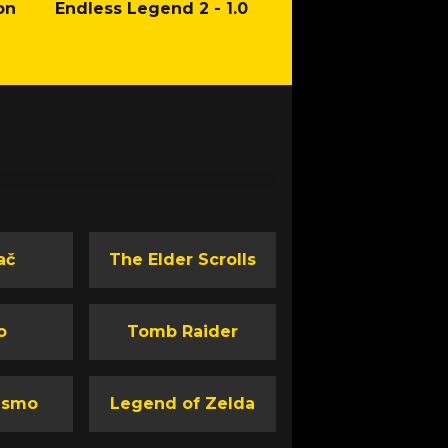
on
Endless Legend 2 - 1.0
Mafia: The Old Co
Man of Honor Ga
ač
The Elder Scrolls
o
Tomb Raider
ismo
Legend of Zelda