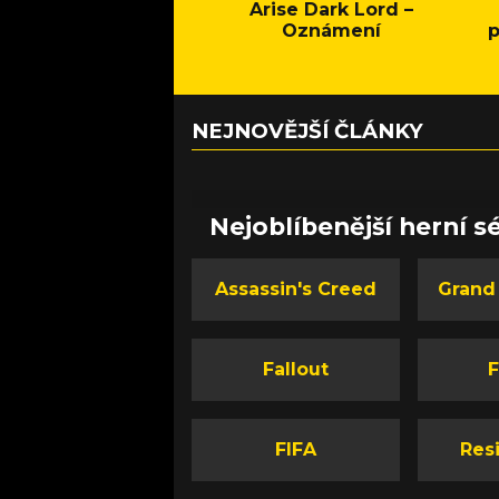
Arise Dark Lord –
Oznámení
p
NEJNOVĚJŠÍ ČLÁNKY
Nejoblíbenější herní sé
Assassin's Creed
Grand
Fallout
F
FIFA
Resi