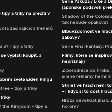
Série Yakuza / Like a D
japonské podsvětí pře
tipy a triky na přežití v
Shadow of the Colossus
tak nebude opakovat
ota začínajících trenérů
Blbuvzdornost ve hrách
zábavy?
 3? Tipy a triky
Série Final Fantasy: P
se vyplatí koupit, a
Filmy, které se inspirov
nepřiznají)
ky
Z porodnice do hrobu,
šílené reklamy herní hi
v obřím světě Elden Ringu
Střílet ve hrách není to
ree – tipy a triky
– i když si to dost hráč
triky
Hrůza devětkrát jinak. 
 the Kingdom - tipy a
horory?