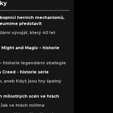
nky
ůkopníci herních mechanismů,
 neumíme představit
rní vývojář, který 40 let
f Might and Magic – historie
 – historie legendární strategie
s Creed - historie série
h, aneb Když jsou hry špatný
h milostných scén ve hrách
Jak ve hrách míříme