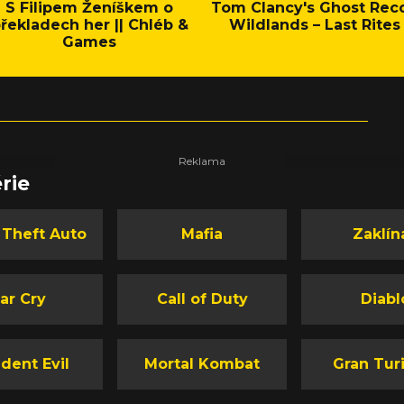
S Filipem Ženíškem o
Tom Clancy's Ghost Rec
řekladech her || Chléb &
Wildlands – Last Rites
Games
rie
 Theft Auto
Mafia
Zaklín
ar Cry
Call of Duty
Diabl
dent Evil
Mortal Kombat
Gran Tur