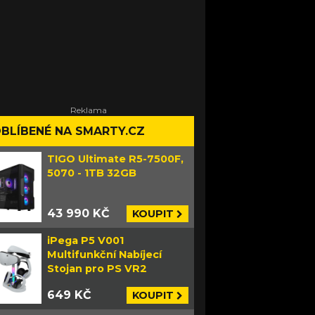
BLÍBENÉ NA SMARTY.CZ
TIGO Ultimate R5-7500F,
5070 - 1TB 32GB
43 990 KČ
KOUPIT
iPega P5 V001
Multifunkční Nabíjecí
Stojan pro PS VR2
649 KČ
KOUPIT