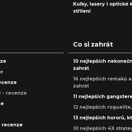
Kulky, lasery i optické
y
střílení
y
Co si zahrát
nze
10 nejlepších nekonečn
zahrát
ze
16 nejlepších remaků a
recenze
zahrát
 - recenze
11 nejlepších gangstere
ze
12 nejlepších roguelite
13 nejlepších hororů, k
- recenze
10 nejlepších 4X strate