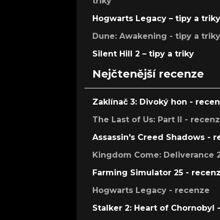
triky
Hogwarts Legacy – tipy a trik
Dune: Awakening - tipy a trik
Silent Hill 2 – tipy a triky
Nejčtenější recenze
Zaklínač 3: Divoký hon - rece
The Last of Us: Part II - recen
Assassin's Creed Shadows - 
Kingdom Come: Deliverance 2
Farming Simulator 25 - recen
Hogwarts Legacy - recenze
Stalker 2: Heart of Chornobyl 