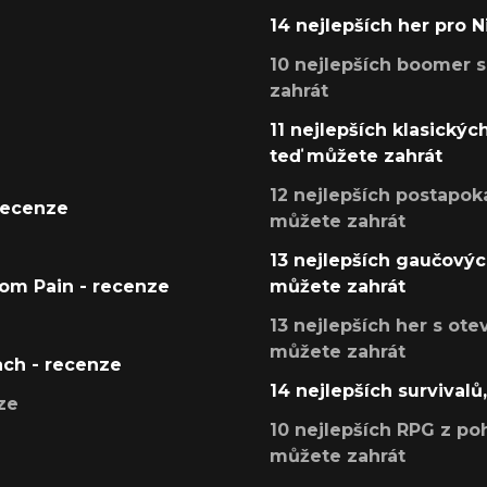
14 nejlepších her pro 
10 nejlepších boomer s
zahrát
11 nejlepších klasickýc
teď můžete zahrát
12 nejlepších postapoka
recenze
můžete zahrát
13 nejlepších gaučových
tom Pain - recenze
můžete zahrát
13 nejlepších her s ot
můžete zahrát
ach - recenze
14 nejlepších survivalů
ze
10 nejlepších RPG z poh
můžete zahrát