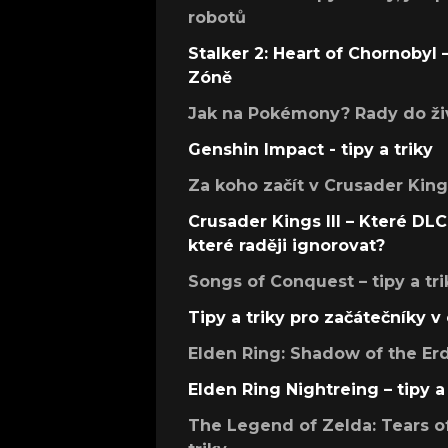
robotů
Stalker 2: Heart of Chornobyl – 
Zóně
Jak na Pokémony? Rady do živ
Genshin Impact - tipy a triky
Za koho začít v Crusader Kings
Crusader Kings III – Které DLC 
které raději ignorovat?
Songs of Conquest – tipy a tri
Tipy a triky pro začátečníky 
Elden Ring: Shadow of the Erdt
Elden Ring Nightreing – tipy a 
The Legend of Zelda: Tears of