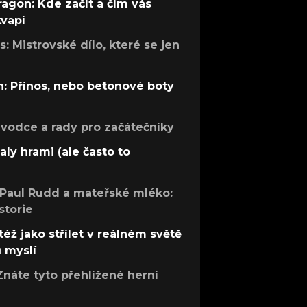
ragon: Kde začít a čím vás
kvapí
: Mistrovské dílo, které se jen
: Přínos, nebo betonové boty
růvodce a rady pro začátečníky
aly hrami (ale často to
 Paul Rudd a mateřské mléko:
storie
též jako střílet v reálném světě
ů myslí
Znáte tyto přehlížené herní