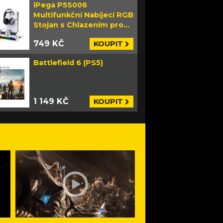
iPega P5S006
Multifunkční Nabíjecí RGB
Stojan s Chlazením pro
PS5 Slim bílý
749 KČ
KOUPIT
Battlefield 6 (PS5)
1 149 KČ
KOUPIT