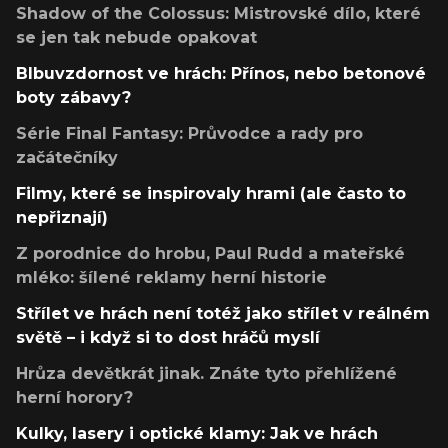
Shadow of the Colossus: Mistrovské dílo, které
se jen tak nebude opakovat
Blbuvzdornost ve hrách: Přínos, nebo betonové
boty zábavy?
Série Final Fantasy: Průvodce a rady pro
začátečníky
Filmy, které se inspirovaly hrami (ale často to
nepřiznají)
Z porodnice do hrobu, Paul Rudd a mateřské
mléko: šílené reklamy herní historie
Střílet ve hrách není totéž jako střílet v reálném
světě – i když si to dost hráčů myslí
Hrůza devětkrát jinak. Znáte tyto přehlížené
herní horory?
Kulky, lasery i optické klamy: Jak ve hrách