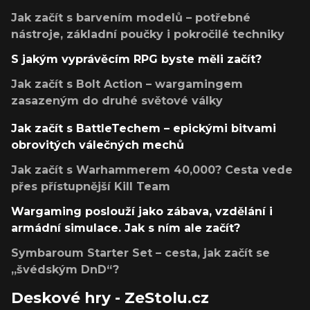
Jak začít s barvením modelů – potřebné
nástroje, základní poučky i pokročilé techniky
S jakým vyprávěcím RPG byste měli začít?
Jak začít s Bolt Action – wargamingem
zasazeným do druhé světové války
Jak začít s BattleTechem – epickými bitvami
obrovitých válečných mechů
Jak začít s Warhammerem 40,000? Cesta vede
přes přístupnější Kill Team
Wargaming poslouží jako zábava, vzdělání i
armádní simulace. Jak s ním ale začít?
Symbaroum Starter Set – cesta, jak začít se
„švédským DnD“?
Deskové hry - ZeStolu.cz