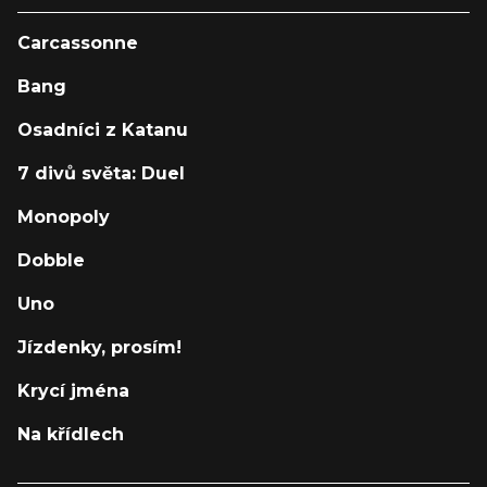
Carcassonne
Bang
Osadníci z Katanu
7 divů světa: Duel
Monopoly
Dobble
Uno
Jízdenky, prosím!
Krycí jména
Na křídlech