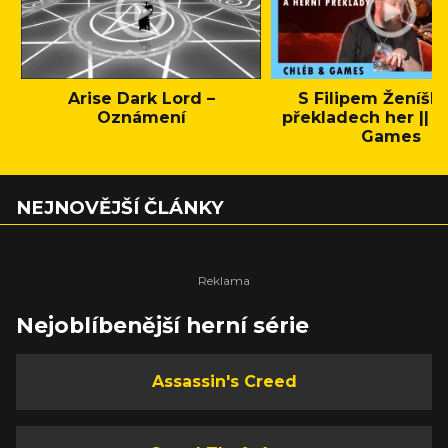
Arise Dark Lord –
S Filipem Ženíšk
Oznámení
překladech her || C
Games
NEJNOVĚJŠÍ ČLÁNKY
Nejoblíbenější herní série
Assassin's Creed