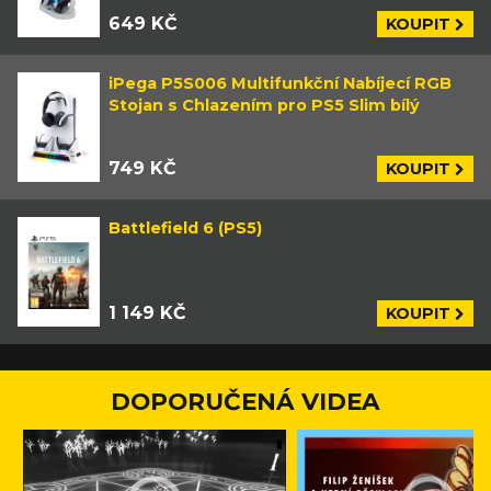
649 KČ
KOUPIT
iPega P5S006 Multifunkční Nabíjecí RGB
Stojan s Chlazením pro PS5 Slim bílý
749 KČ
KOUPIT
Battlefield 6 (PS5)
1 149 KČ
KOUPIT
DOPORUČENÁ VIDEA