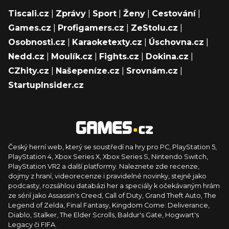
Tiscali.cz
|
Zprávy
|
Sport
|
Ženy
|
Cestování
|
Games.cz
|
Profigamers.cz
|
ZeStolu.cz
|
Osobnosti.cz
|
Karaoketexty.cz
|
Úschovna.cz
|
Nedd.cz
|
Moulík.cz
|
Fights.cz
|
Dokina.cz
|
CZhity.cz
|
Našepeníze.cz
|
Srovnám.cz
|
StartupInsider.cz
Český herní web, který se soustředí na hry pro PC, PlayStation 5,
PlayStation 4, Xbox Series X, Xbox Series S, Nintendo Switch,
PlayStation VR2 a další platformy. Naleznete zde recenze,
dojmy z hraní, videorecenze i pravidelné novinky, stejně jako
podcasty, rozsáhlou databázi her a speciály k očekávaným hrám
ze sérií jako Assassin's Creed, Call of Duty, Grand Theft Auto, The
Legend of Zelda, Final Fantasy, Kingdom Come: Deliverance,
Diablo, Stalker, The Elder Scrolls, Baldur's Gate, Hogwart's
Legacy či FIFA.