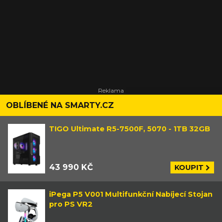
OBLÍBENÉ NA SMARTY.CZ
TIGO Ultimate R5-7500F, 5070 - 1TB 32GB
43 990 KČ
KOUPIT
iPega P5 V001 Multifunkční Nabíjecí Stojan
pro PS VR2